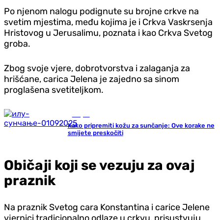
Po njenom nalogu podignute su brojne crkve na
svetim mjestima, među kojima je i Crkva Vaskrsenja
Hristovog u Jerusalimu, poznata i kao Crkva Svetog
groba.
Zbog svoje vjere, dobrotvorstva i zalaganja za
hrišćane, carica Jelena je zajedno sa sinom
proglašena svetiteljkom.
Savjeti
Kako pripremiti kožu za sunčanje: Ove korake ne
smijete preskočiti
Običaji koji se vezuju za ovaj
praznik
Na praznik Svetog cara Konstantina i carice Jelene
vjernici tradicionalno odlaze u crkvu, prisustvuju