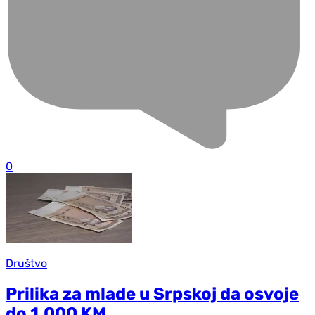
0
Društvo
Prilika za mlade u Srpskoj da osvoje
do 1.000 KM