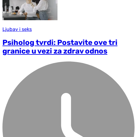
Ljubav i seks
Psiholog tvrdi: Postavite ove tri
granice u vezi za zdrav odnos