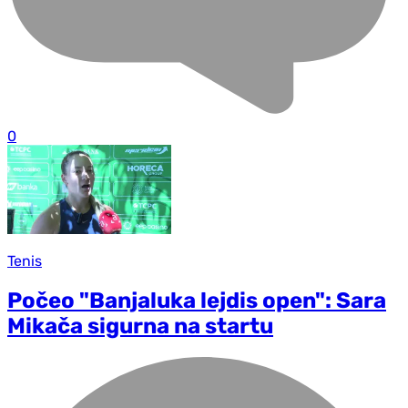
0
Tenis
Počeo "Banjaluka lejdis open": Sara
Mikača sigurna na startu