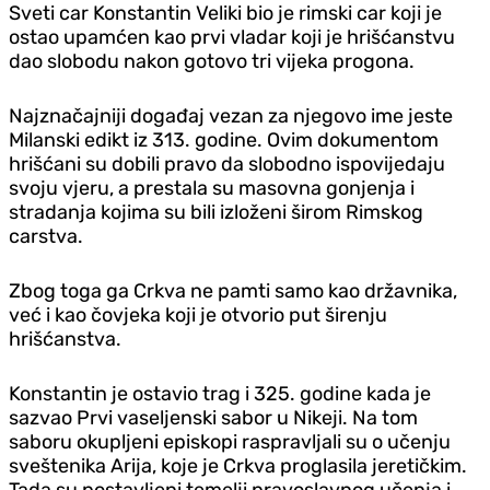
Sveti car Konstantin Veliki bio je rimski car koji je
ostao upamćen kao prvi vladar koji je hrišćanstvu
dao slobodu nakon gotovo tri vijeka progona.
Najznačajniji događaj vezan za njegovo ime jeste
Milanski edikt iz 313. godine. Ovim dokumentom
hrišćani su dobili pravo da slobodno ispovijedaju
svoju vjeru, a prestala su masovna gonjenja i
stradanja kojima su bili izloženi širom Rimskog
carstva.
Zbog toga ga Crkva ne pamti samo kao državnika,
već i kao čovjeka koji je otvorio put širenju
hrišćanstva.
Konstantin je ostavio trag i 325. godine kada je
sazvao Prvi vaseljenski sabor u Nikeji. Na tom
saboru okupljeni episkopi raspravljali su o učenju
sveštenika Arija, koje je Crkva proglasila jeretičkim.
Tada su postavljeni temelji pravoslavnog učenja i