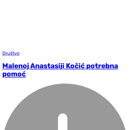
Društvo
Malenoj Anastasiji Kočić potrebna
pomoć