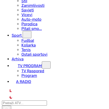
Stil
Zanimljivosti
Savjeti
Vicevi
Auto-moto
Porodica
Pitali smo...
Sport
Fudbal
Košarka
Tenis
Ostali sportovi
Arhiva
TV PROGRAM
ТV Raspored
Program
A RADIO
L