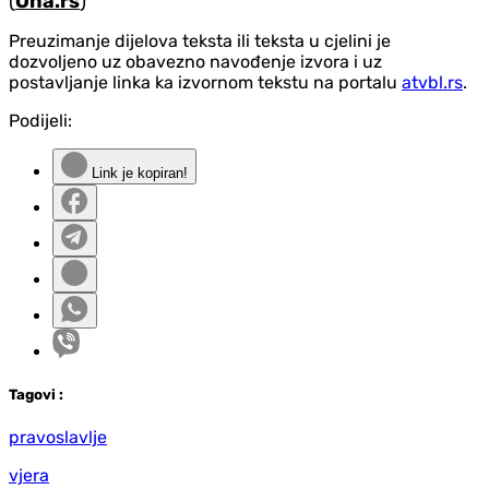
(
Ona.rs
)
Preuzimanje dijelova teksta ili teksta u cjelini je
dozvoljeno uz obavezno navođenje izvora i uz
postavljanje linka ka izvornom tekstu na portalu
atvbl.rs
.
Podijeli:
Link je kopiran!
Tag
ovi
:
pravoslavlje
vjera