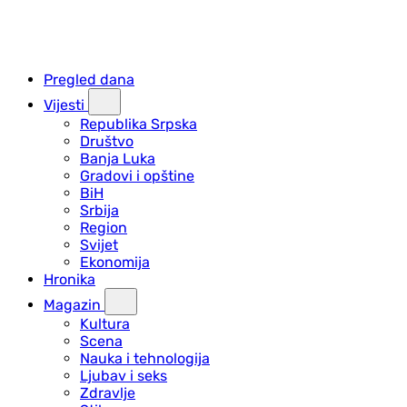
Pregled dana
Vijesti
Republika Srpska
Društvo
Banja Luka
Gradovi i opštine
BiH
Srbija
Region
Svijet
Ekonomija
Hronika
Magazin
Kultura
Scena
Nauka i tehnologija
Ljubav i seks
Zdravlje