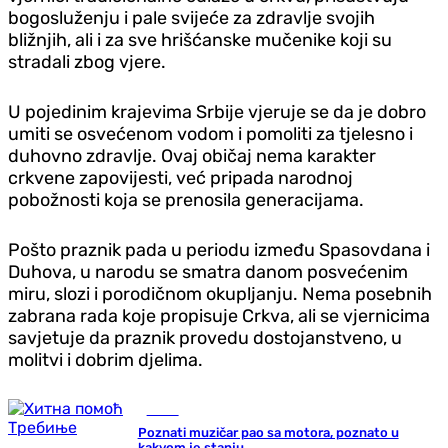
bogosluženju i pale svijeće za zdravlje svojih
bližnjih, ali i za sve hrišćanske mučenike koji su
stradali zbog vjere.
U pojedinim krajevima Srbije vjeruje se da je dobro
umiti se osvećenom vodom i pomoliti za tjelesno i
duhovno zdravlje. Ovaj običaj nema karakter
crkvene zapovijesti, već pripada narodnoj
pobožnosti koja se prenosila generacijama.
Pošto praznik pada u periodu između Spasovdana i
Duhova, u narodu se smatra danom posvećenim
miru, slozi i porodičnom okupljanju. Nema posebnih
zabrana rada koje propisuje Crkva, ali se vjernicima
savjetuje da praznik provedu dostojanstveno, u
molitvi i dobrim djelima.
Scena
Poznati muzičar pao sa motora, poznato u
kakvom je stanju