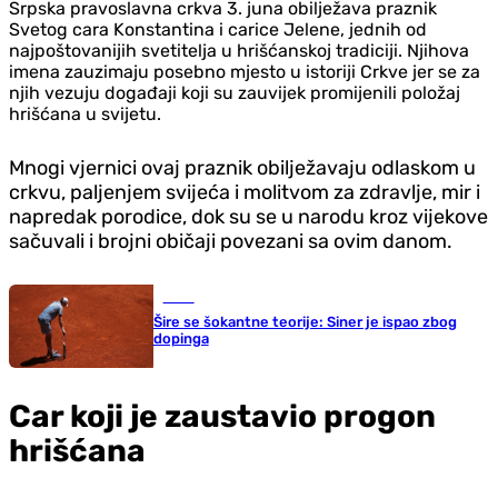
Srpska pravoslavna crkva 3. juna obilježava praznik
Svetog cara Konstantina i carice Jelene, jednih od
najpoštovanijih svetitelja u hrišćanskoj tradiciji. Njihova
imena zauzimaju posebno mjesto u istoriji Crkve jer se za
njih vezuju događaji koji su zauvijek promijenili položaj
hrišćana u svijetu.
Mnogi vjernici ovaj praznik obilježavaju odlaskom u
crkvu, paljenjem svijeća i molitvom za zdravlje, mir i
napredak porodice, dok su se u narodu kroz vijekove
sačuvali i brojni običaji povezani sa ovim danom.
Tenis
Šire se šokantne teorije: Siner je ispao zbog
dopinga
Car koji je zaustavio progon
hrišćana