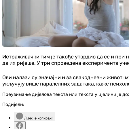
Истраживачки тим је такође утврдио да се и при 
да их ријеше. У три спроведена експеримента учес
Ови налази су значајни и за свакодневни живот: 
укључују више паралелних задатака, каже психолог
Преузимање дијелова текста или текста у цјелини је д
Подијели:
Линк је копиран!