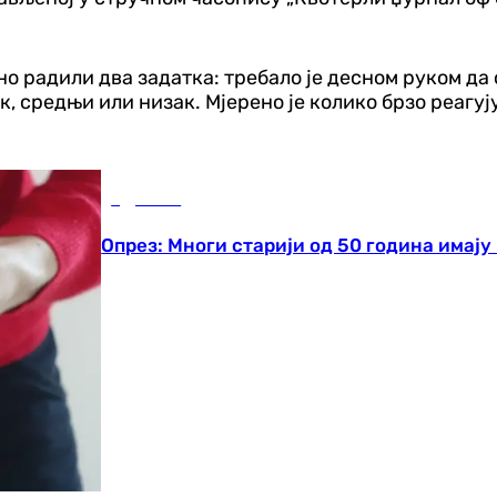
 радили два задатка: требало је десном руком да 
к, средњи или низак. Мјерено је колико брзо реагу
Здравље
Опрез: Многи старији од 50 година имају