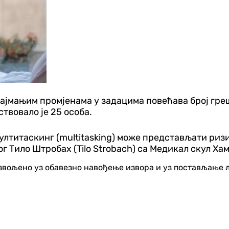
најмањим промјенама у задацима повећава број гре
твовало је 25 особа.
мултитаскинг (multitasking) може представљати риз
 Тило Штробах (Tilo Strobach) са Медикал скул Хам
озвољено уз обавезно навођење извора и уз постављање 