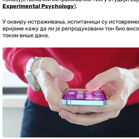
Experimental Psychology
).
У оквиру истраживања, испитаници су истовремено
вријеме кажу да ли је репродуковани тон био висо
током више дана.