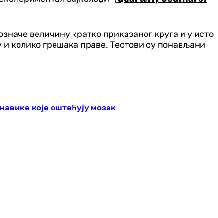
означе величину кратко приказаног круга и у исто
ју и колико грешака праве. Тестови су понављани
 навике које оштећују мозак