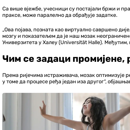
Са више вјежбе, учесници су постајали бржи и пра
праксе, може паралелно да обрађује задатке.
„Ова појава, позната као виртуално савршено дијељ
мозгу и показатељем да је наш мозак неограничено
Универзитета у Халеу (Universität Halle). Међутим
Чим се задаци промијене, 
Према ријечима истраживача, мозак оптимизује ре
у томе да процесе ређа један иза другог“, објашњ