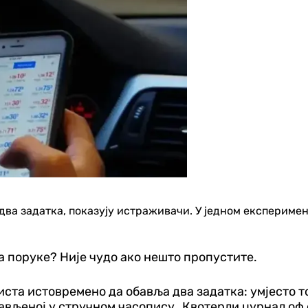
ва задатка, показују истраживачи. У једном експеримен
а поруке? Није чудо ако нешто пропустите.
ста истовремено да обавља два задатка: умјесто тог
ављеној у стручном часопису „Квотерли џурнал оф 