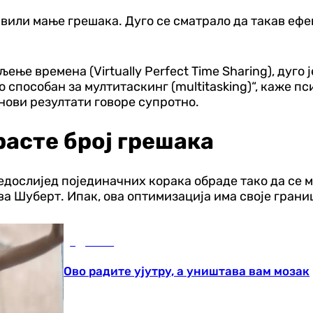
вили мање грешака. Дуго се сматрало да такав ефек
ење времена (Virtually Perfect Time Sharing), дуг
 способан за мултитаскинг (multitasking)“, каже пс
, нови резултати говоре супротно.
расте број грешака
дослијед појединачних корака обраде тако да се м
ава Шуберт. Ипак, ова оптимизација има своје грани
Здравље
Ово радите ујутру, а уништава вам мозак