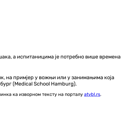
шака, а испитаницима је потребно више времена
ик, на примјер у вожњи или у занимањима која
бург (Medical School Hamburg).
линка ка изворном тексту на порталу
atvbl.rs
.