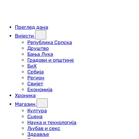
Преглед дана
Вијести
Република Српска
Друштво
Бања Лука
Градови и општине
БиХ
Србија
Регион
Свијет
Економија
Хроника
Магазин
Култура
Сцена
Наука и технологија
Љубав и секс
Здравље