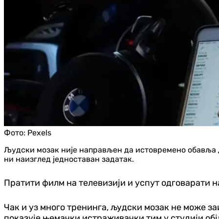
Фото:
Pexels
Људски мозак није направљен да истовремено обавља д
ни наизглед једноставан задатак.
Пратити филм на телевизији и успут одговарати н
Чак и уз много тренинга, људски мозак не може заи
показује њемачки истраживачки тим у студији обј