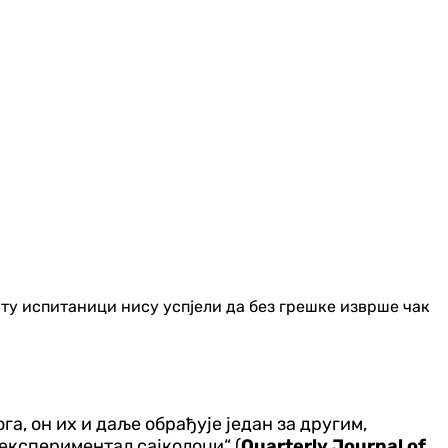
ту испитаници нису успјели да без грешке изврше чак
а, он их и даље обрађује један за другим,
експериментал сајколоџи“ (
Quarterly Journal of