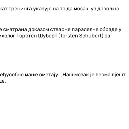
ат тренинга указује на то да мозак, уз довољно
о је сматрана доказом стварне паралелне обраде у
ихолог Торстен Шуберт (Torsten Schubert) са
еђусобно мање ометају. „Наш мозак је веома вјешт
це.