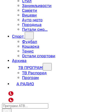
Стил
Занимљивости
Савјети
Вицеви
Ауто-мото
Породица
Питали смо...
Спорт
Фудбал
Кошарка
Тенис
Остали спортови
Архива
ТВ ПРОГРАМ
ТВ Распоред
Програм
А РАДИО
L