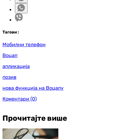
Таг
ови
:
Мобилни телефон
Воцап
апликација
позив
нова функција на Воцапу
Коментари
(0)
Прочитајте више