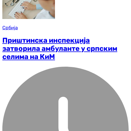
Србија
Приштинска инспекција
затворила амбуланте у српским
селима на КиМ