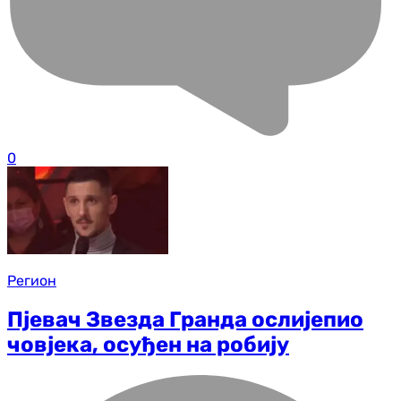
0
Регион
Пјевач Звезда Гранда ослијепио
човјека, осуђен на робију