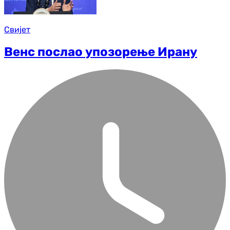
Свијет
Венс послао упозорење Ирану