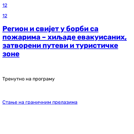
12
12
Регион и свијет у борби са
пожарима – хиљаде евакуисаних,
затворени путеви и туристичке
зоне
Тренутно на програму
Стање на граничним прелазима