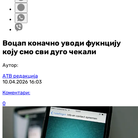
Воцап коначно уводи фукнцију
коју смо сви дуго чекали
Аутор:
АТВ редакција
10.04.2026
16:03
Коментари:
0