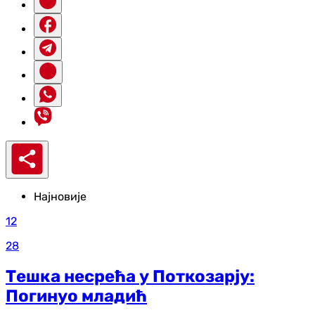
Најновије
12
28
Тешка несрећа у Поткозарју:
Погинуо младић