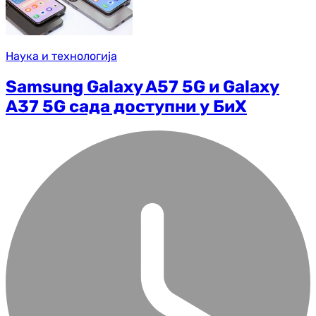
Наука и технологија
Samsung Galaxy A57 5G и Galaxy
A37 5G сада доступни у БиХ