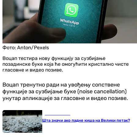
Фото:
Anton/Pexels
Воцап тестира нову функцију за сузбијање
позадинске буке која ће омогућити кристално чисте
гласовне и видео позиве.
Воцап тренутно ради на увођењу сопствене
функције за сузбијање буке (noise cancellation)
унутар апликације за гласовне и видео позиве.
Занимљивости
Шта значи ако падне киша на Велики петак?