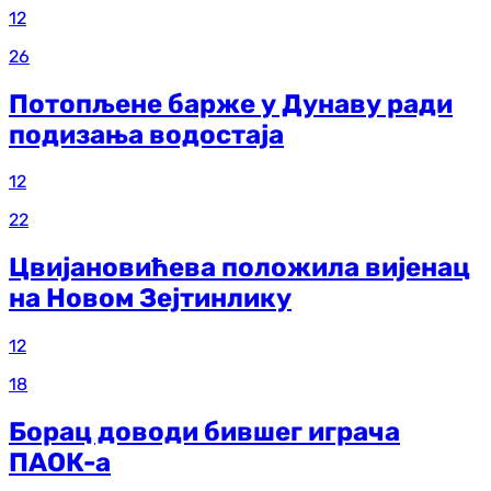
12
26
Потопљене барже у Дунаву ради
подизања водостаја
12
22
Цвијановићева положила вијенац
на Новом Зејтинлику
12
18
Борац доводи бившег играча
ПАОК-а