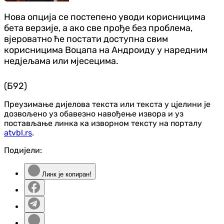
Нова опција се постепено уводи корисницима
бета верзије, а ако све прође без проблема,
вјероватно ће постати доступна свим
корисницима Воцапа на Андроиду у наредним
недјељама или мјесецима.
(Б92)
Преузимање дијелова текста или текста у цјелини је
дозвољено уз обавезно навођење извора и уз
постављање линка ка изворном тексту на порталу
atvbl.rs
.
Подијели:
Линк је копиран!