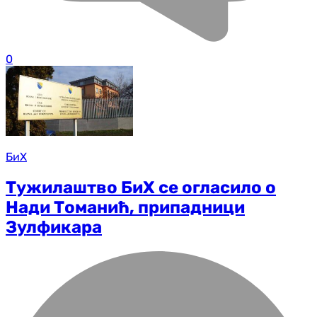
0
БиХ
Тужилаштво БиХ се огласило о
Нади Томанић, припадници
Зулфикара