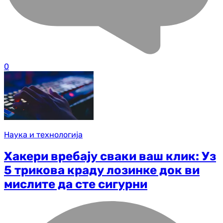
0
Наука и технологија
Хакери вребају сваки ваш клик: Уз
5 трикова краду лозинке док ви
мислите да сте сигурни