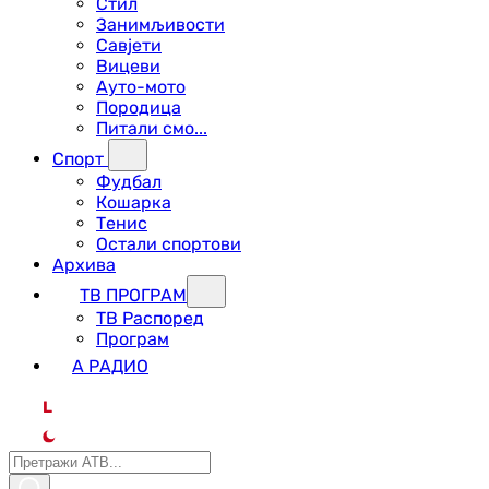
Стил
Занимљивости
Савјети
Вицеви
Ауто-мото
Породица
Питали смо...
Спорт
Фудбал
Кошарка
Тенис
Остали спортови
Архива
ТВ ПРОГРАМ
ТВ Распоред
Програм
А РАДИО
L