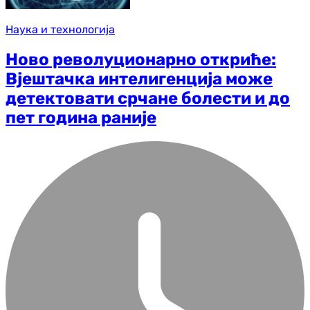
Наука и технологија
Ново револуционарно откриће:
Вјештачка интелигенција може
детектовати срчане болести и до
пет година раније