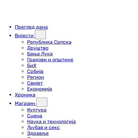
Преглед дана
Вијести
Република Српска
Друштво
Бања Лука
Градови и општине
БиХ
Србија
Регион
Свијет
Економија
Хроника
Магазин
Култура
Сцена
Наука и технологија
Љубав и секс
Здравље