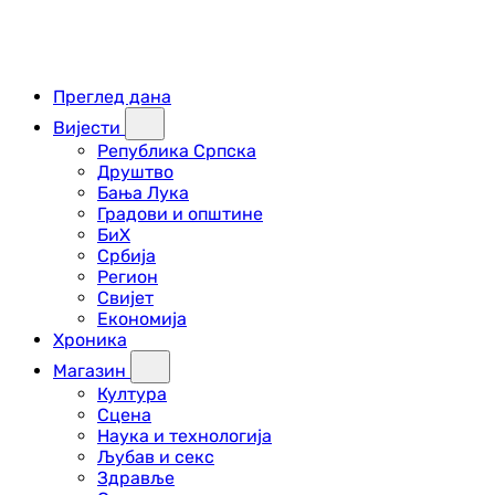
Преглед дана
Вијести
Република Српска
Друштво
Бања Лука
Градови и општине
БиХ
Србија
Регион
Свијет
Економија
Хроника
Магазин
Култура
Сцена
Наука и технологија
Љубав и секс
Здравље