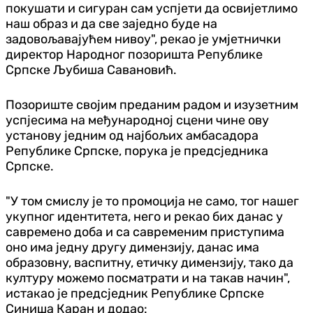
покушати и сигуран сам успјети да освијетлимо
наш образ и да све заједно буде на
задовољавајућем нивоу", рекао је умјетнички
директор Народног позоришта Републике
Српске Љубиша Савановић.
Позориште својим преданим радом и изузетним
успјесима на међународној сцени чине ову
установу једним од најбољих амбасадора
Републике Српске, порука је предсједника
Српске.
"У том смислу је то промоција не само, тог нашег
укупног идентитета, него и рекао бих данас у
савремено доба и са савременим приступима
оно има једну другу димензију, данас има
образовну, васпитну, етичку димензију, тако да
културу можемо посматрати и на такав начин",
истакао је предсједник Републике Српске
Синиша Каран и додао: