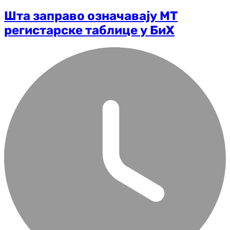
Шта заправо означавају МТ
регистарске таблице у БиХ