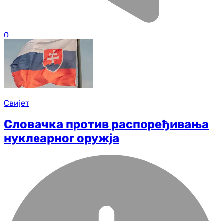
0
Свијет
Словачка против распоређивања
нуклеарног оружја