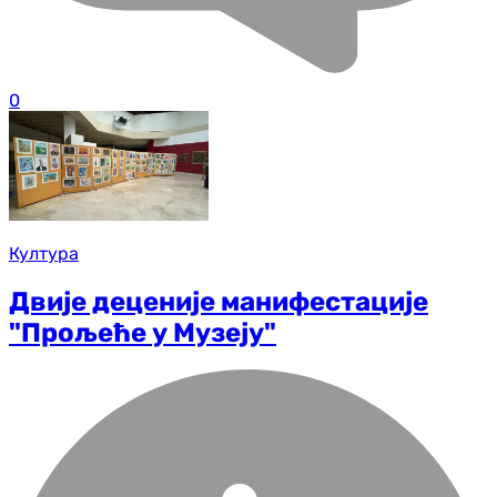
0
Култура
Двије деценије манифестације
"Прољеће у Музеју"