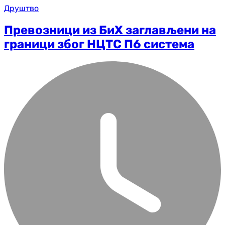
Друштво
Превозници из БиХ заглављени на
граници због НЦТС П6 система