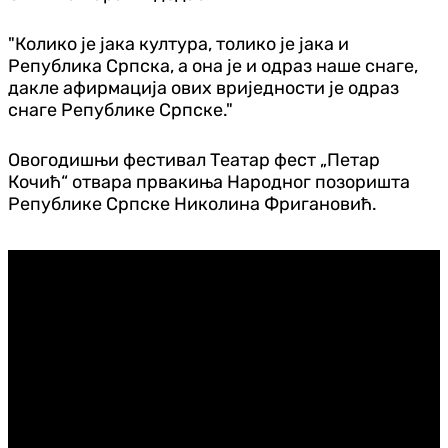
"Колико је јака култура, толико је јака и
Република Српска, а она је и одраз наше снаге,
дакле афирмација ових вриједности је одраз
снаге Републике Српске."
Овогодишњи фестивал Театар фест „Петар
Кочић“ отвара првакиња Народног позоришта
Републике Српске Николина Фригановић.