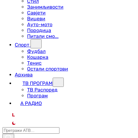
Стил
Занимљивости
Савјети
Вицеви
Ауто-мото
Породица
Питали смо...
Спорт
Фудбал
Кошарка
Тенис
Остали спортови
Архива
ТВ ПРОГРАМ
ТВ Распоред
Програм
А РАДИО
L