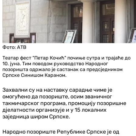
Фото:
АТВ
Театар фест "Петар Кочић" почиње сутра и трајаће до
10. јуна. Тим поводом руководство Народног
позоришта одржало је састанак са предсједником
Српске Синишом Караном.
Захвални су на наставку сарадње чиме је
омогућено да позориште, осим званичног
такмичарског програма, промоцију позоришне
дјелатности организује и у 15 локалних
заједница широм Српске.
Народно позориште Републике Српске је од