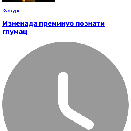
Култура
Изненада преминуо познати
глумац