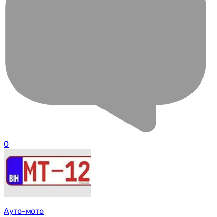
0
Ауто-мото