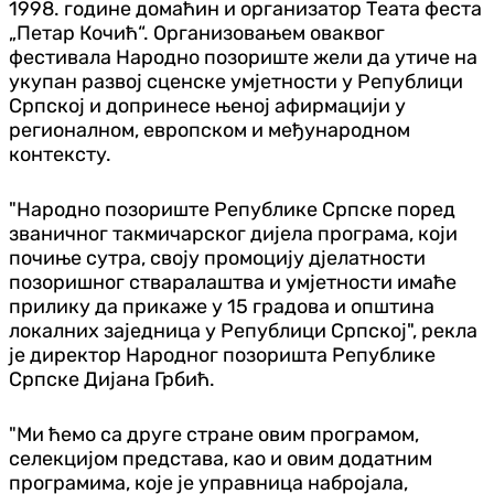
1998. године домаћин и организатор Теата феста
„Петар Кочић“. Организовањем оваквог
фестивала Народно позориште жели да утиче на
укупан развој сценске умјетности у Републици
Српској и допринесе њеној афирмацији у
регионалном, европском и међународном
контексту.
"Народно позориште Републике Српске поред
званичног такмичарског дијела програма, који
почиње сутра, своју промоцију дјелатности
позоришног стваралаштва и умјетности имаће
прилику да прикаже у 15 градова и општина
локалних заједница у Републици Српској", рекла
је директор Народног позоришта Републике
Српске Дијана Грбић.
"Ми ћемо са друге стране овим програмом,
селекцијом представа, као и овим додатним
програмима, које је управница набројала,