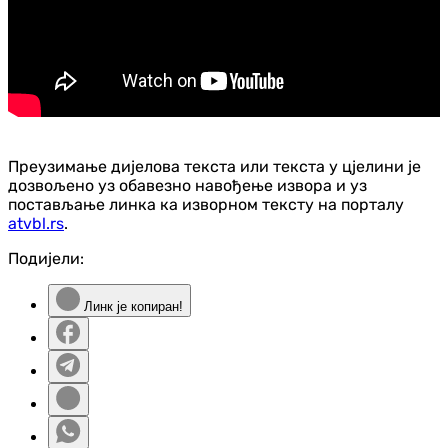
Преузимање дијелова текста или текста у цјелини је
дозвољено уз обавезно навођење извора и уз
постављање линка ка изворном тексту на порталу
atvbl.rs
.
Подијели:
Линк је копиран!