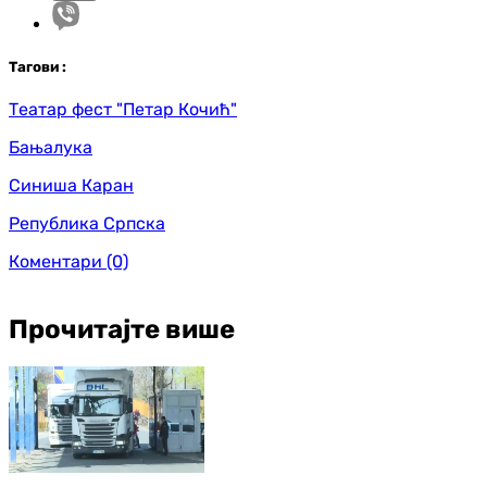
Таг
ови
:
Театар фест "Петар Кочић"
Бањалука
Синиша Каран
Република Српска
Коментари
(0)
Прочитајте више