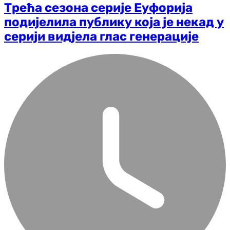
Трећа сезона серије Еуфорија
подијелила публику која је некад у
серији видјела глас генерације