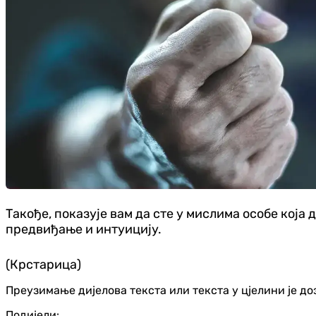
Такође, показује вам да сте у мислима особе која 
предвиђање и интуицију.
(Крстарица)
Преузимање дијелова текста или текста у цјелини је д
Подијели: