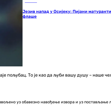
Регион
Језив напад у Осијеку: Пијани матурант
флаше
даје пољубац. То је као да љуби вашу душу – наше ч
озвољено уз обавезно навођење извора и уз постављање 