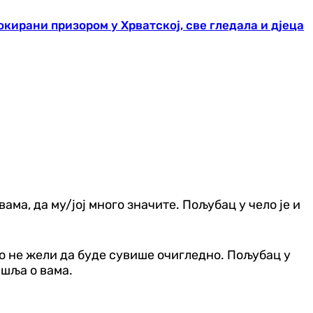
кирани призором у Хрватској, све гледала и дјеца
ама, да му/јој много значите. Пољубац у чело је и
ко не жели да буде сувише очигледно. Пољубац у
ишља о вама.