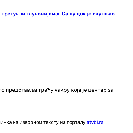
и претукли глувонијемог Сашу док је скупљао
ело представља трећу чакру која је центар за
линка ка изворном тексту на порталу
atvbl.rs
.