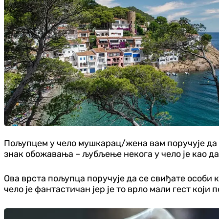
Пољупцем у чело мушкарац/жена вам поручује да му/
знак обожавања – љубљење некога у чело је као да
Ова врста пољупца поручује да се свиђате особи к
чело је фантастичан јер је то врло мали гест кој