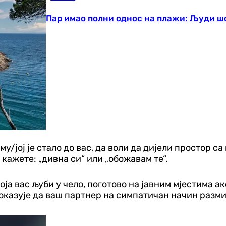
Пар имао полни однос на плажи: Људи шо
јој је стало до вас, да воли да дијели простор са в
 кажете: „дивна си“ или „обожавам те“.
оја вас љуби у чело, поготово на јавним мјестима а
и показује да ваш партнер на симпатичан начин разм