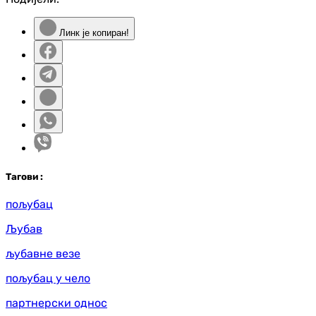
Линк је копиран!
Таг
ови
:
пољубац
Љубав
љубавне везе
пољубац у чело
партнерски однос