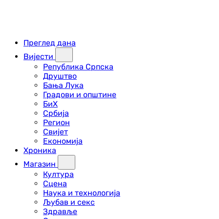
Преглед дана
Вијести
Република Српска
Друштво
Бања Лука
Градови и општине
БиХ
Србија
Регион
Свијет
Економија
Хроника
Магазин
Култура
Сцена
Наука и технологија
Љубав и секс
Здравље