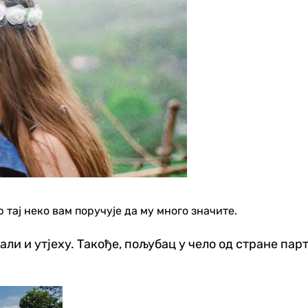
р тај неко вам поручује да му много значите.
ли и утјеху. Такође, пољубац у чело од стране парт
Регион