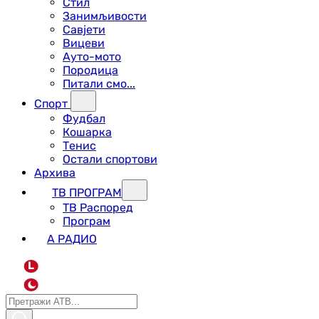
Стил
Занимљивости
Савјети
Вицеви
Ауто-мото
Породица
Питали смо...
Спорт
Фудбал
Кошарка
Тенис
Остали спортови
Архива
ТВ ПРОГРАМ
ТВ Распоред
Програм
А РАДИО
L