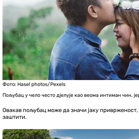
Фото:
Hasel photos/Pexels
Пољубац у чело често дјелује као веома интиман чин, је
Овакав пољубац може да значи јаку приврженост, а
заштити.