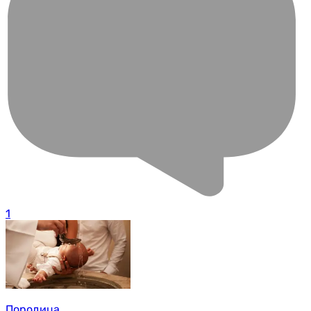
1
Породица