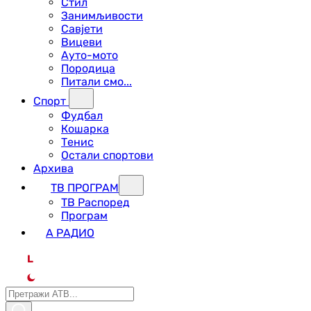
Стил
Занимљивости
Савјети
Вицеви
Ауто-мото
Породица
Питали смо...
Спорт
Фудбал
Кошарка
Тенис
Остали спортови
Архива
ТВ ПРОГРАМ
ТВ Распоред
Програм
А РАДИО
L