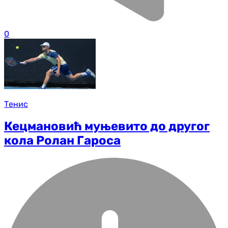
0
Тенис
Кецмановић муњевито до другог
кола Ролан Гароса