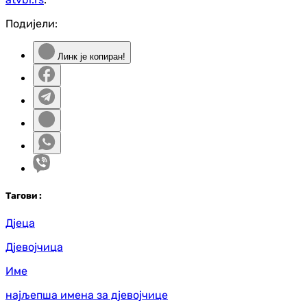
Подијели:
Линк је копиран!
Таг
ови
:
Дјеца
Дјевојчица
Име
најљепша имена за дјевојчице