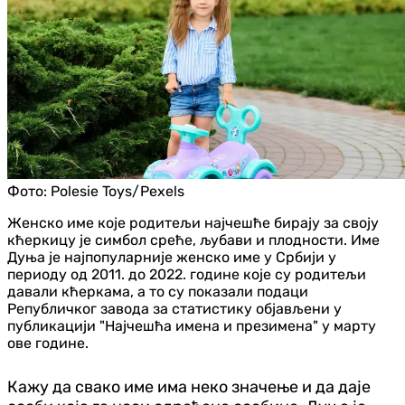
Фото:
Polesie Toys/Pexels
Женско име које родитељи најчешће бирају за своју
кћеркицу је симбол среће, љубави и плодности. Име
Дуња је најпопуларније женско име у Србији у
периоду од 2011. до 2022. године које су родитељи
давали кћеркама, а то су показали подаци
Републичког завода за статистику објављени у
публикацији "Најчешћа имена и презимена" у марту
ове године.
Кажу да свако име има неко значење и да даје