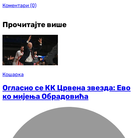
Коментари
(0)
Прочитајте више
Кошарка
Огласио се КК Црвена звезда: Ево
ко мијења Обрадовића