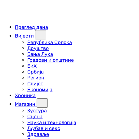
Преглед дана
Вијести
Република Српска
Друштво
Бања Лука
Градови и општине
БиХ
Србија
Регион
Свијет
Економија
Хроника
Магазин
Култура
Сцена
Наука и технологија
Љубав и секс
Здравље