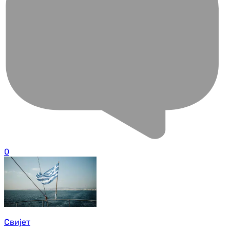
0
Свијет