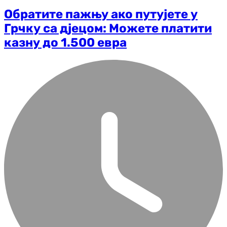
Обратите пажњу ако путујете у
Грчку са дјецом: Можете платити
казну до 1.500 евра