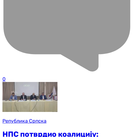
0
Република Српска
НПС потврдио коалицију: