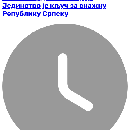
Јединство је кључ за снажну
Републику Српску