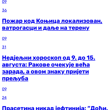
09
36
Пожар код Коњица локализован,
ватрогасци и даље на терену
09
31
Недјељни хороскоп од 9. до 15.
августа: Ракове очекује већа
зарада, а овом знаку пријети
прељуба
09
24
Прасетина никад јефтинија: “Дођи,