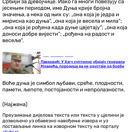
Србији за дјевојчице. Иако га многи повезују са
јесењим периодом, име Дуња крије бројна
значења, а нека од њих су: „она која је једра и
мирисна као дуња“, „она која је весела и мила“;
„она која је рођена када дуње цвјетају“; „она која
доноси добре вијести“; „рођена на радост и
весеље“.
Република Српска
Павковић: У Хагу суптилно убијају генерала
Младића, породица да не одустаје од борбе
Воће дуња је симбол љубави, среће, плодности,
памети, љепоте, постојаности и непролазности.
(Најжена)
Преузимање дијелова текста или текста у цјелини је
дозвољено уз обавезно навођење извора и уз
постављање линка ка изворном тексту на порталу
atvbl.rs
.