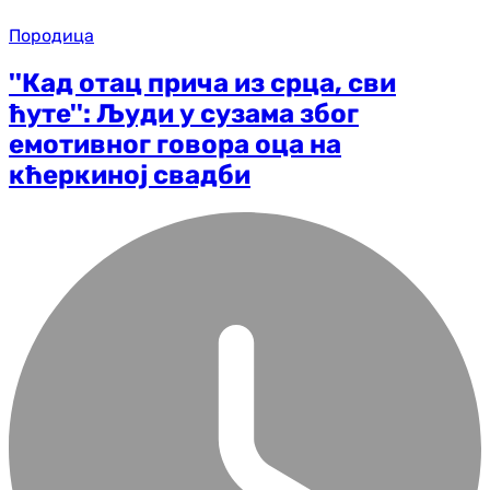
Породица
''Кад отац прича из срца, сви
ћуте'': Људи у сузама због
емотивног говора оца на
кћеркиној свадби