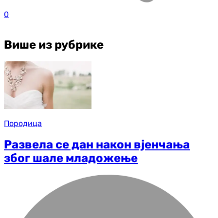
0
Више из рубрике
Породица
Развела се дан након вјенчања
због шале младожење