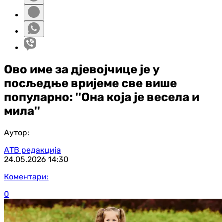
Ово име за дјевојчице је у
посљедње вријеме све више
популарно: ''Она која је весела и
мила''
Аутор:
АТВ редакција
24.05.2026
14:30
Коментари:
0