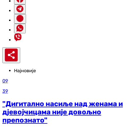
Најновије
09
39
"Дигитално насиље над женама и
дјевојчицама није довољно
препознато"