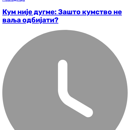
Кум није дугме: Зашто кумство не
ваља одбијати?