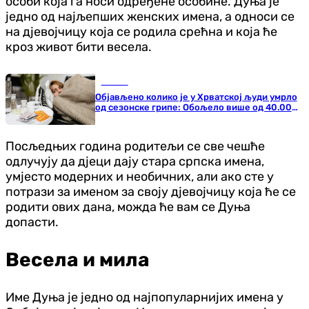
особи која га носи одређене особине. Дуња је
једно од најљепших женских имена, а односи се
на дјевојчицу која се родила срећна и која ће
кроз живот бити весела.
Регион
Објављено колико је у Хрватској људи умрло
од сезонске грипе: Обољело више од 40.000
људи
Посљедњих година родитељи се све чешће
одлучују да дјеци дају стара српска имена,
умјесто модерних и необичних, али ако сте у
потрази за именом за своју дјевојчицу која ће се
родити ових дана, можда ће вам се Дуња
допасти.
Весела и мила
Име Дуња је једно од најпопуларнијих имена у