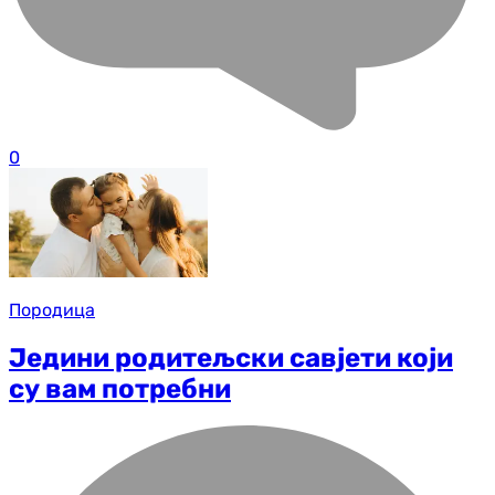
0
Породица
Једини родитељски савјети који
су вам потребни