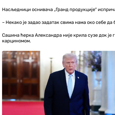
Насљедници оснивача „Гранд продукције“ испричали
– Некако је задао задатак свима нама око себе да
Сашина ћерка Александра није крила сузе док је 
карциномом.