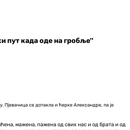
и пут када оде на гробље''
 Пјевачица се дотакла и ћерке Александре, па је
ићена, мажена, пажена од свих нас и од брата и од