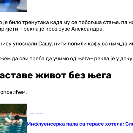
јер је било тренутака када му се побољша стање, па
мријети – рекла је кроз сузе Александра.
 нису упознали Сашу, нити попили кафу са њим,да 
кажем да сви треба да учимо од њега– рекла је у до
наставе живот без њега
Поповићем.
Сцена
Инфлуенсерка пала са терасе хотела: Сл