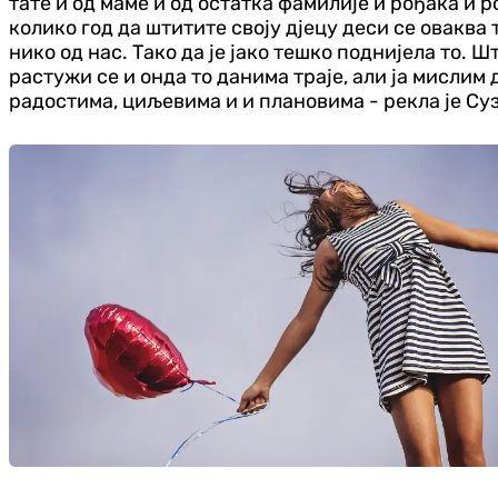
тате и од маме и од остатка фамилије и рођака и р
колико год да штитите своју дјецу деси се оваква 
нико од нас. Тако да је јако тешко поднијела то. Шт
растужи се и онда то данима траје, али ја мислим 
радостима, циљевима и и плановима - рекла је Суз