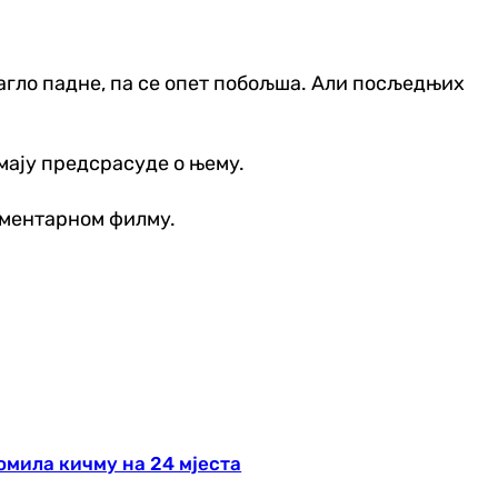
 нагло падне, па се опет побољша. Али посљедњих
имају предсрасуде о њему.
кументарном филму.
омила кичму на 24 мјеста