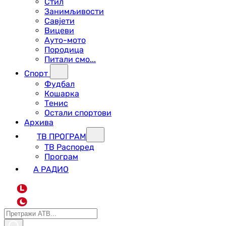
Стил
Занимљивости
Савјети
Вицеви
Ауто-мото
Породица
Питали смо...
Спорт
Фудбал
Кошарка
Тенис
Остали спортови
Архива
ТВ ПРОГРАМ
ТВ Распоред
Програм
А РАДИО
L