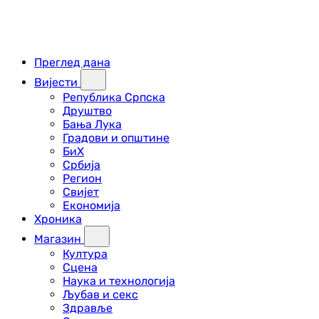
Преглед дана
Вијести
Република Српска
Друштво
Бања Лука
Градови и општине
БиХ
Србија
Регион
Свијет
Економија
Хроника
Магазин
Култура
Сцена
Наука и технологија
Љубав и секс
Здравље