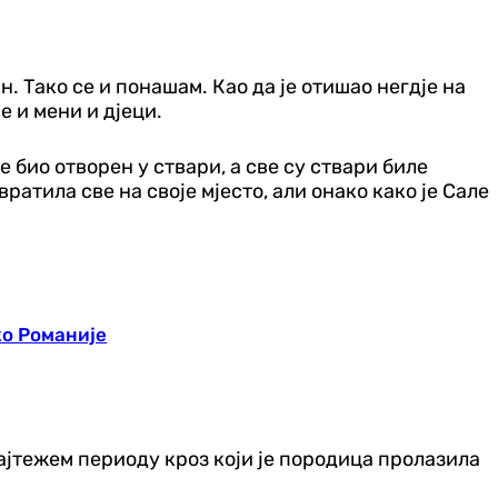
н. Тако се и понашам. Као да је отишао негдје на
е и мени и дјеци.
 био отворен у ствари, а све су ствари биле
атила све на своје мјесто, али онако како је Сале
ко Романије
ајтежем периоду кроз који је породица пролазила