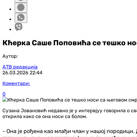
Кћерка Саше Поповића се тешко носи
Аутор:
АТВ редакција
26.03.2026
22:44
Коментари:
0
Сузана Јовановић недавно је у интервјуу говорила о с
открила како се она носи са болом.
- Она је рођена као млађи члан у нашој породици. 