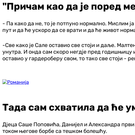
"Причам као да је поред м
- Па како да не, то је потпуно нормално. Мислим ја
пут и да ће ускоро да се врати и да ће живот норма
-Све како је Сале оставио све стоји и даље. Малте
унутра. И онда сам скоро негдје пред годишњицу и
оставио у гардероберу свом, то тако све стоји - ре
Тада сам схватила да ће у
Дјеца Саше Поповића, Данијел и Александра први 
током његове борбе са тешком болешћу.