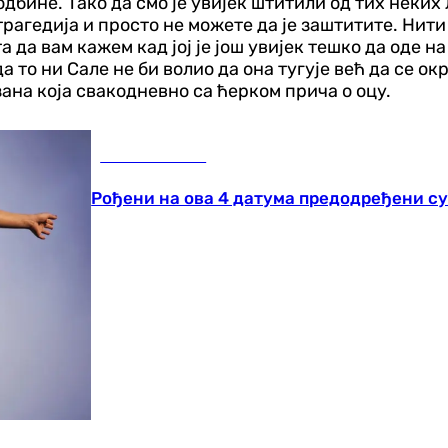
одбине. Тако да смо је увијек штитили од тих неки
трагедија и просто не можете да је заштитите. Нити 
а да вам кажем кад јој је још увијек тешко да оде на
да то ни Сале не би волио да она тугује већ да се о
ана која свакодневно са ћерком прича о оцу.
Занимљивости
Рођени на ова 4 датума предодређени су