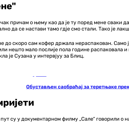
ене"
 чак причам о њему као да је ту поред мене сваки да
лно да се настави тамо гдје смо стали. Тако је лакш
не до скоро сам кофер држала нераспакован. Само је
ли нешто мало послије пола године распаковала и вр
кла је Сузана у интервјуу за Блиц.
Друштво
Обустављен саобраћај за теретњаке пре
мријети
пут су у документарном филму „Сале“ говорили о н