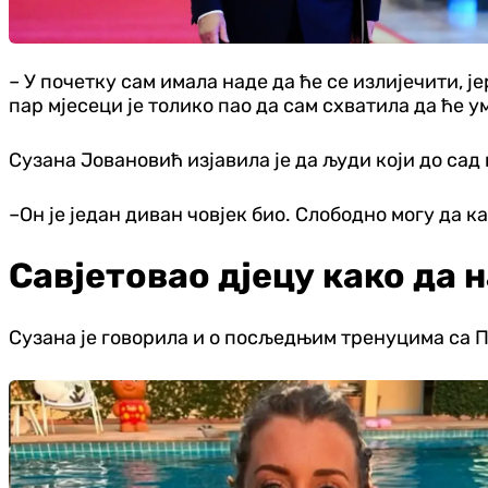
– У почетку сам имала наде да ће се излијечити, 
пар мјесеци је толико пао да сам схватила да ће у
Сузана Јовановић изјавила је да људи који до сад
–Он је један диван човјек био. Слободно могу да 
Савјетовао дјецу како да 
Сузана је говорила и о посљедњим тренуцима са 