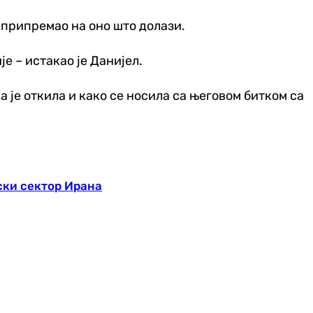
 припремао на оно што долази.
е – истакао је Данијел.
 је откила и како се носила са његовом битком са
ски сектор Ирана