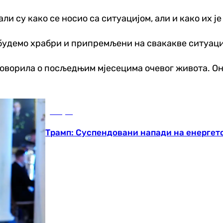
 су како се носио са ситуацијом, али и како их је
 будемо храбри и припремљени на свакакве ситуациј
говорила о посљедњим мјесецима очевог живота. Она
Свијет
Трамп: Суспендовани напади на енергет