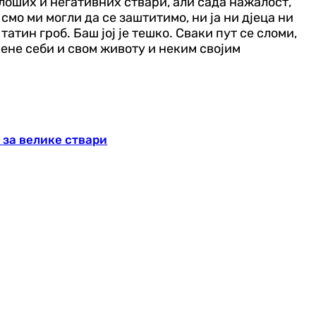
х лоших и негативних ствари, али сада нажалост,
смо ми могли да се заштитимо, ни ја ни дјеца ни
 татин гроб. Баш јој је тешко. Сваки пут се сломи,
крене себи и свом животу и неким својим
 за велике ствари