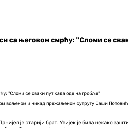
 са његовом смрћу: ''Сломи се свак
вом вољеном и никад прежаљеном супругу Саши Поповићу.
Данијел је старији брат. Увијек је била некако зашт