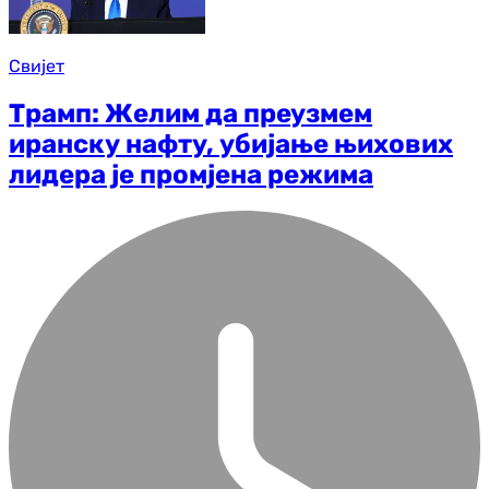
Свијет
Трамп: Желим да преузмем
иранску нафту, убијање њихових
лидера је промјена режима