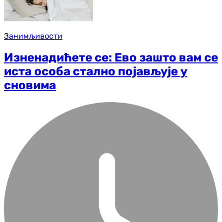
Занимљивости
Изненадићете се: Ево зашто вам се
иста особа стално појављује у
сновима