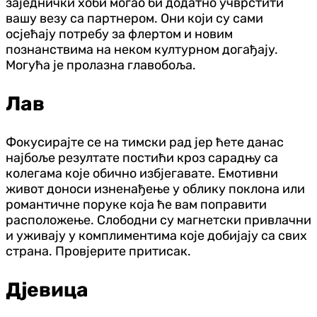
заједнички хоби могао би додатно учврстити
вашу везу са партнером. Они који су сами
осјећају потребу за флертом и новим
познанствима на неком културном догађају.
Могућа је пролазна главобоља.
Лав
Фокусирајте се на тимски рад јер ћете данас
најбоље резултате постићи кроз сарадњу са
колегама које обично избјегавате. Емотивни
живот доноси изненађење у облику поклона или
романтичне поруке која ће вам поправити
расположење. Слободни су магнетски привлачни
и уживају у комплиментима које добијају са свих
страна. Провјерите притисак.
Дјевица