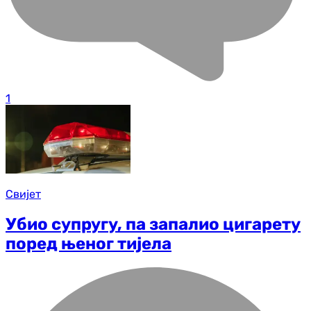
1
Свијет
Убио супругу, па запалио цигарету
поред њеног тијела