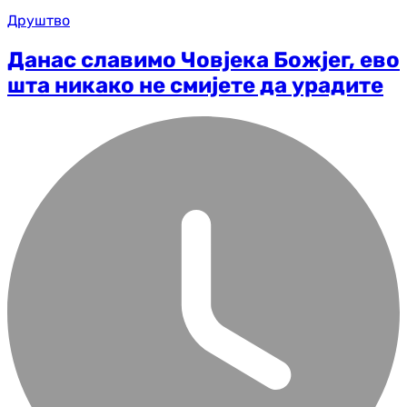
Друштво
Данас славимо Човјека Божјег, ево
шта никако не смијете да урадите