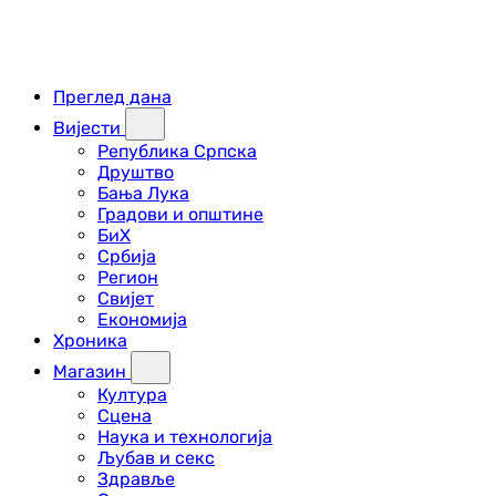
Преглед дана
Вијести
Република Српска
Друштво
Бања Лука
Градови и општине
БиХ
Србија
Регион
Свијет
Економија
Хроника
Магазин
Култура
Сцена
Наука и технологија
Љубав и секс
Здравље