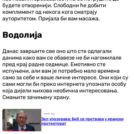
будете отворенији. Слободни ће добити
комплимент од некога кога сматрају
ауторитетом. Пријала би вам масажа.
Водолија
Данас завршите све оно што сте одлагали
данима како вам се обавезе не би нагомилале
пред крај радне седмице. Емотивно сте
испуњени, али вам је потребно мало времена
само за себе и ваше личне интересе. Они који су
сами могли би преко интернета упознати особу
која дијели њихова необична интересовања.
Смањите зачињену храну.
Свијет
Зел упозорава: БиХ се претвара у ирански
протекторат