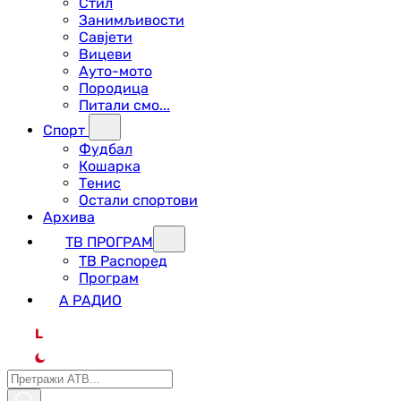
Стил
Занимљивости
Савјети
Вицеви
Ауто-мото
Породица
Питали смо...
Спорт
Фудбал
Кошарка
Тенис
Остали спортови
Архива
ТВ ПРОГРАМ
ТВ Распоред
Програм
А РАДИО
L