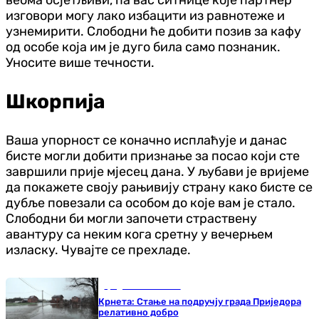
веома осјетљиви, па вас ситнице које партнер
изговори могу лако избацити из равнотеже и
узнемирити. Слободни ће добити позив за кафу
од особе која им је дуго била само познаник.
Уносите више течности.
Шкорпија
Ваша упорност се коначно исплаћује и данас
бисте могли добити признање за посао који сте
завршили прије мјесец дана. У љубави је вријеме
да покажете своју рањивију страну како бисте се
дубље повезали са особом до које вам је стало.
Слободни би могли започети страствену
авантуру са неким кога сретну у вечерњем
изласку. Чувајте се прехладе.
Градови и општине
Крнета: Стање на подручју града Приједора
релативно добро