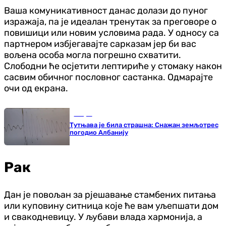
Ваша комуникативност данас долази до пуног
изражаја, па је идеалан тренутак за преговоре о
повишици или новим условима рада. У односу са
партнером избјегавајте сарказам јер би вас
вољена особа могла погрешно схватити.
Слободни ће осјетити лептириће у стомаку након
сасвим обичног пословног састанка. Одмарајте
очи од екрана.
Свијет
Тутњава је била страшна: Снажан земљотрес
погодио Албанију
Рак
Дан је повољан за рјешавање стамбених питања
или куповину ситница које ће вам уљепшати дом
и свакодневицу. У љубави влада хармонија, а