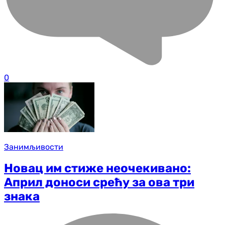
0
Занимљивости
Новац им стиже неочекивано:
Април доноси срећу за ова три
знака