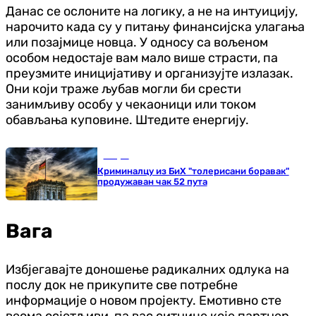
Данас се ослоните на логику, а не на интуицију,
нарочито када су у питању финансијска улагања
или позајмице новца. У односу са вољеном
особом недостаје вам мало више страсти, па
преузмите иницијативу и организујте излазак.
Они који траже љубав могли би срести
занимљиву особу у чекаоници или током
обављања куповине. Штедите енергију.
Свијет
Криминалцу из БиХ "толерисани боравак"
продужаван чак 52 пута
Вага
Избјегавајте доношење радикалних одлука на
послу док не прикупите све потребне
информације о новом пројекту. Емотивно сте