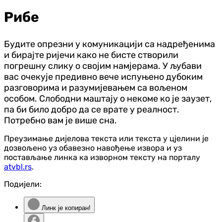
Рибе
Будите опрезни у комуникацији са надређенима
и бирајте ријечи како не бисте створили
погрешну слику о својим намјерама. У љубави
вас очекује предивно вече испуњено дубоким
разговорима и разумијевањем са вољеном
особом. Слободни маштају о некоме ко је заузет,
па би било добро да се врате у реалност.
Потребно вам је више сна.
Преузимање дијелова текста или текста у цјелини је
дозвољено уз обавезно навођење извора и уз
постављање линка ка изворном тексту на порталу
atvbl.rs
.
Подијели:
Линк је копиран!