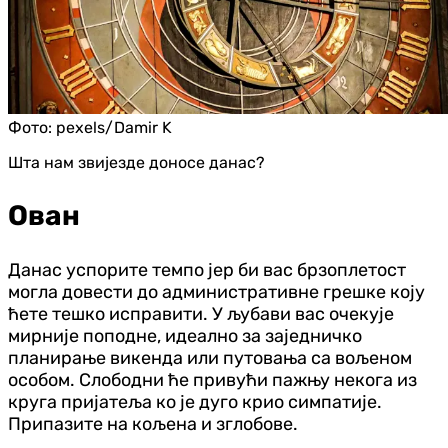
Фото:
pexels/Damir K
Шта нам звијезде доносе данас?
Ован
Данас успорите темпо јер би вас брзоплетост
могла довести до административне грешке коју
ћете тешко исправити. У љубави вас очекује
мирније поподне, идеално за заједничко
планирање викенда или путовања са вољеном
особом. Слободни ће привући пажњу некога из
круга пријатеља ко је дуго крио симпатије.
Припазите на кољена и зглобове.