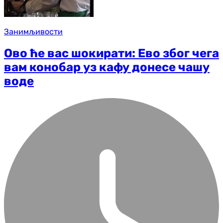
Занимљивости
Ово ће вас шокирати: Ево због чега
вам конобар уз кафу донесе чашу
воде