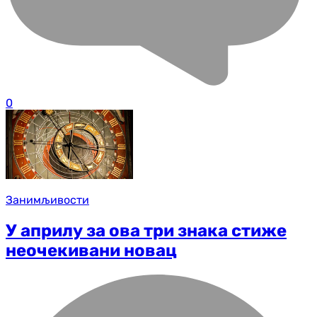
0
Занимљивости
У априлу за ова три знака стиже
неочекивани новац