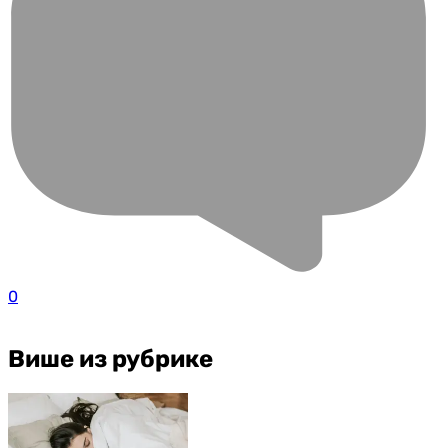
0
Више из рубрике