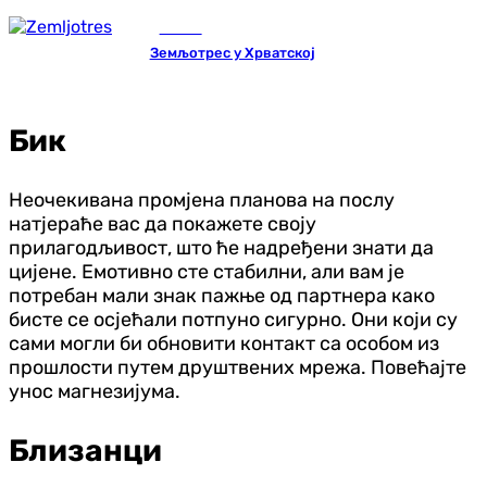
Регион
Земљотрес у Хрватској
Бик
Неочекивана промјена планова на послу
натјераће вас да покажете своју
прилагодљивост, што ће надређени знати да
цијене. Емотивно сте стабилни, али вам је
потребан мали знак пажње од партнера како
бисте се осјећали потпуно сигурно. Они који су
сами могли би обновити контакт са особом из
прошлости путем друштвених мрежа. Повећајте
унос магнезијума.
Близанци