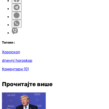
Таг
ови
:
Хороскоп
dnevni horoskop
Коментари
(0)
Прочитајте више