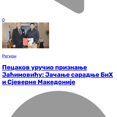
0
Регион
Пецаков уручио признање
Јаћимовићу: Јачање сарадње БиХ
и Сјеверне Македоније