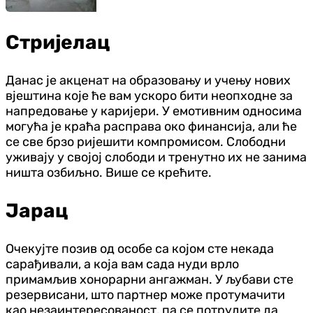
Стријелац
Данас је акценат на образовању и учењу нових
вјештина које ће вам ускоро бити неопходне за
напредовање у каријери. У емотивним односима
могућа је краћа расправа око финансија, али ће
се све брзо ријешити компромисом. Слободни
уживају у својој слободи и тренутно их не занима
ништа озбиљно. Више се крећите.
Јарац
Очекујте позив од особе са којом сте некада
сарађивали, а која вам сада нуди врло
примамљив хонорарни ангажман. У љубави сте
резервисани, што партнер може протумачити
као незаинтересованост, па се потрудите да