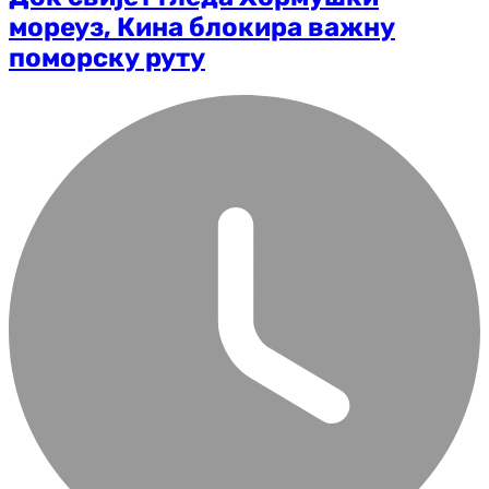
мореуз, Кина блокира важну
поморску руту