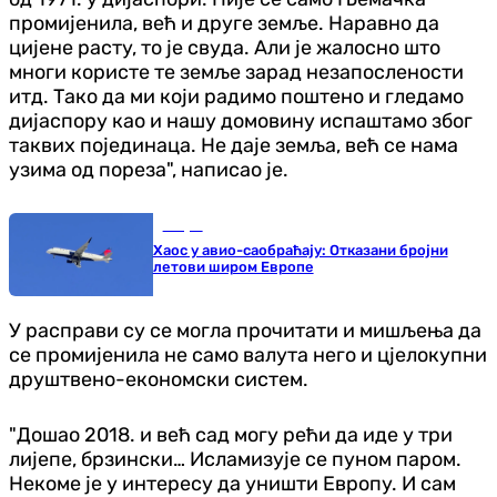
промијенила, већ и друге земље. Наравно да
цијене расту, то је свуда. Али је жалосно што
многи користе те земље зарад незапослености
итд. Тако да ми који радимо поштено и гледамо
дијаспору као и нашу домовину испаштамо због
таквих појединаца. Не даје земља, већ се нама
узима од пореза", написао је.
Свијет
Хаос у авио-саобраћају: Отказани бројни
летови широм Европе
У расправи су се могла прочитати и мишљења да
се промијенила не само валута него и цјелокупни
друштвено-економски систем.
"Дошао 2018. и већ сад могу рећи да иде у три
лијепе, брзински… Исламизује се пуном паром.
Некоме је у интересу да уништи Европу. И сам