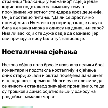
страници "Балканци у Њемачкој", гдје је један
корисник подстакао занимљиву тему о
промјенама животног стандарда кроз деценије.
Он је поставио питање: "Да ли се драстично
промијенила Њемачка од периода кад је валута
била њемачка марка у односу на данашњи евро?
Има ли вас који сте дуже овдје да сазнамо, јер
сви причају, а нису били ту", написао је.
Носталгична сјећања
Његова објава врло брзо је изазвала велики број
коментара и подстакла носталгију и сјећања
оних старијих, али и оштра поређења данашњег
и некадашњег времена. Многи су се сложили да
се животни стандард значајно промијенио, те да
су трошкови данас осјетно виши у односу на
раздобље њемачке марке.