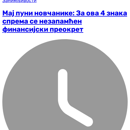
Занимљивости
Мај пуни новчанике: За ова 4 знака
спрема се незапамћен
финансијски преокрет