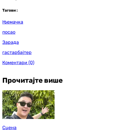
Таг
ови
:
Њемачка
посао
Зарада
гастарбајтер
Коментари
(0)
Прочитајте више
Сцена