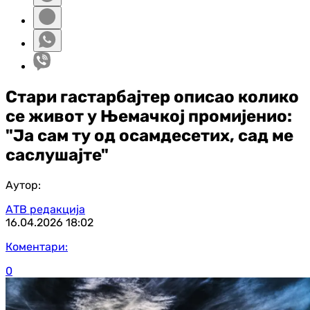
Стари гастарбајтер описао колико
се живот у Њемачкој промијенио:
"Ја сам ту од осамдесетих, сад ме
саслушајте"
Аутор:
АТВ редакција
16.04.2026
18:02
Коментари:
0