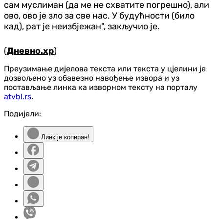
сам муслиман (да ме не схватите погрешно), али
ово, ово је зло за све нас. У будућности (било
кад), рат је неизбјежан", закључио је.
(
Дневно.хр
)
Преузимање дијелова текста или текста у цјелини је
дозвољено уз обавезно навођење извора и уз
постављање линка ка изворном тексту на порталу
atvbl.rs
.
Подијели:
Линк је копиран!