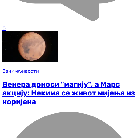
0
Занимљивости
Венера доноси "магију", а Марс
акцију: Некима се живот мијења из
коријена