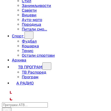
Стил
Занимљивости
Савјети
Вицеви
Ауто-мото
Породица
Питали смо...
Спорт
Фудбал
Кошарка
Тенис
Остали спортови
Архива
ТВ ПРОГРАМ
ТВ Распоред
Програм
А РАДИО
L