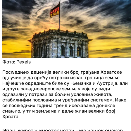
Фото:
Pexels
Посљедњих деценија велики број грађана Хрватске
одлучио је да срећу потражи изван граница земље.
Најчешће одредиште биле су Њемачка и Аустрија, али
и друге западноевропске земље у које су људи
одлазили у потрази за бољим условима живота,
стабилнијим пословима и уређенијим системом. Иако
се посљедњих година тренд исељавања донекле
смањио, у тим земљама и даље живи велики број
Хрвата.
Ипак, живот у иностранству није увијек онакав