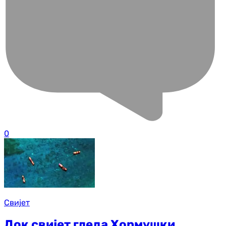
0
Свијет
Док свијет гледа Хормушки