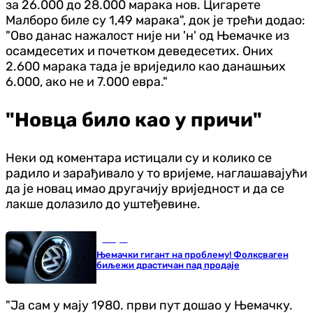
за 26.000 до 28.000 марака нов. Цигарете
Малборо биле су 1,49 марака", док је трећи додао:
"Ово данас нажалост није ни 'н' од Њемачке из
осамдесетих и почетком деведесетих. Оних
2.600 марака тада је вриједило као данашњих
6.000, ако не и 7.000 евра."
"Новца било као у причи"
Неки од коментара истицали су и колико се
радило и зарађивало у то вријеме, наглашавајући
да је новац имао другачију вриједност и да се
лакше долазило до уштеђевине.
Свијет
Њемачки гигант на проблему! Фолксваген
биљежи драстичан пад продаје
"Ја сам у мају 1980. први пут дошао у Њемачку.