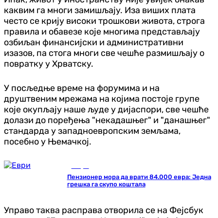
каквим га многи замишљају. Иза виших плата
често се крију високи трошкови живота, строга
правила и обавезе које многима представљају
озбиљан финансијски и административни
изазов, па стога многи све чешће размишљају о
повратку у Хрватску.
У посљедње време на форумима и на
друштвеним мрежама на којима постоје групе
које окупљају наше људе у дијаспори, све чешће
долази до поређења "некадашњег" и "данашњег"
стандарда у западноевропским земљама,
посебно у Њемачкој.
Свијет
Пензионер мора да врати 84.000 евра: Једна
грешка га скупо коштала
Управо таква расправа отворила се на Фејсбук