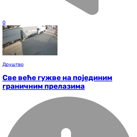
0
Друштво
Све веће гужве на појединим
граничним прелазима