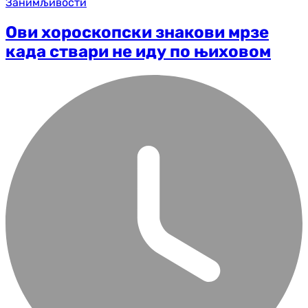
Занимљивости
Ови хороскопски знакови мрзе
када ствари не иду по њиховом