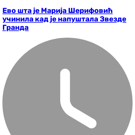
Ево шта је Марија Шерифовић
учинила кад је напуштала Звезде
Гранда