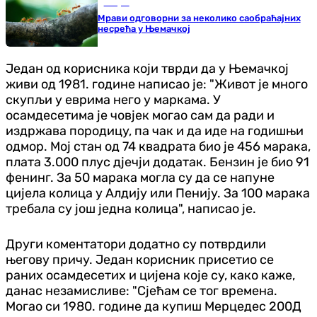
Свијет
Мрави одговорни за неколико саобраћајних
несрећа у Њемачкој
Један од корисника који тврди да у Њемачкој
живи од 1981. године написао је: "Живот је много
скупљи у еврима него у маркама. У
осамдесетима је човјек могао сам да ради и
издржава породицу, па чак и да иде на годишњи
одмор. Мој стан од 74 квадрата био је 456 марака,
плата 3.000 плус дјечји додатак. Бензин је био 91
фенинг. За 50 марака могла су да се напуне
цијела колица у Алдију или Пенију. За 100 марака
требала су још једна колица", написао је.
Други коментатори додатно су потврдили
његову причу. Један корисник присетио се
раних осамдесетих и цијена које су, како каже,
данас незамисливе: "Сјећам се тог времена.
Могао си 1980. године да купиш Мерцедес 200Д