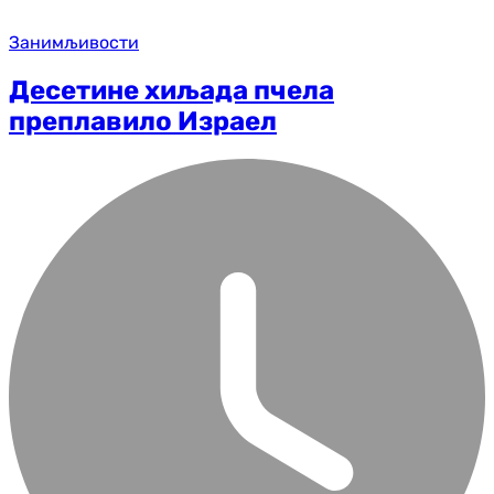
Занимљивости
Десетине хиљада пчела
преплавило Израел