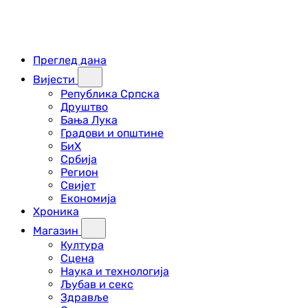
Преглед дана
Вијести
Република Српска
Друштво
Бања Лука
Градови и општине
БиХ
Србија
Регион
Свијет
Економија
Хроника
Магазин
Култура
Сцена
Наука и технологија
Љубав и секс
Здравље