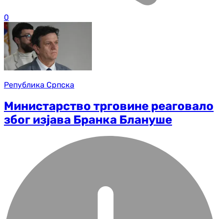
0
Република Српска
Министарство трговине реаговало
због изјава Бранка Блануше