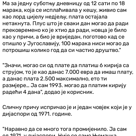
Ма за једну суботњу дневницу од 12 сати по 18
марака, која се исплаћивала у кешу, живио сам
као лорд цијелу недјељу, плата остајала
нетакнута. Плус што је сваки дан могао да ради
прековремено ко је хтио да ради, новца је било
као у причи, а био је вриједан, поготово кад се
отишло у Југославију, 100 марака ниси могао да
потрошиш колико год да си частио друштво."
"Значи, могао си од плате да платиш 6 кирија са
струјом, то је као данас 7.000 евра да имаш плату,
а данас плата 2.500 максимално, ето ти
размјере… Ја сам 1993. могао да платим кирију
радећи 4 дана", додао је корисник.
Сличну причу испричао је и један човјек који је у
дијаспори од 1971. године.
"Наравно да се много тога промијенило. Ја сам
од 1971. у дијаспори. Није се само Њемачка