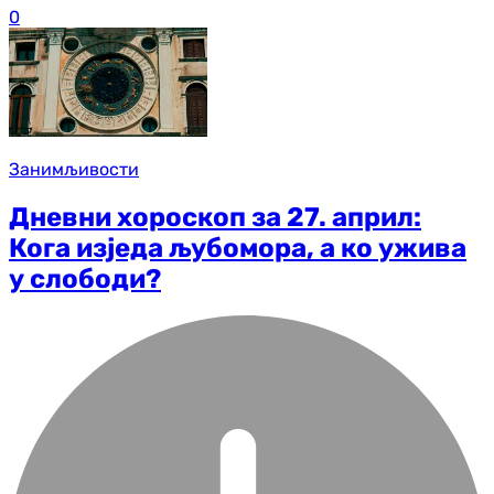
0
Занимљивости
Дневни хороскоп за 27. април:
Кога изједа љубомора, а ко ужива
у слободи?