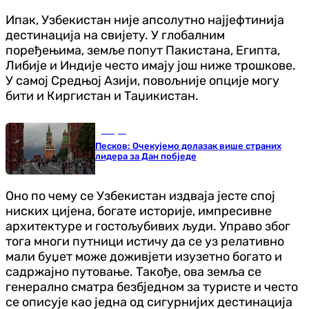
Ипак, Узбекистан није апсолутно најјефтинија
дестинација на свијету. У глобалним
поређењима, земље попут Пакистана, Египта,
Либије и Индије често имају још ниже трошкове.
У самој Средњој Азији, повољније опције могу
бити и Киргистан и Таџикистан.
Свијет
Песков: Очекујемо долазак више страних
лидера за Дан побједе
Оно по чему се Узбекистан издваја јесте спој
ниских цијена, богате историје, импресивне
архитектуре и гостољубивих људи. Управо због
тога многи путници истичу да се уз релативно
мали буџет може доживјети изузетно богато и
садржајно путовање. Такође, ова земља се
генерално сматра безбједном за туристе и често
се описује као једна од сигурнијих дестинација