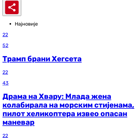
Најновије
22
52
Трамп брани Хегсета
22
43
Драма на Хвару: Млада жена
колабирала на морским стијенама,
пилот хеликоптера извео опасан
маневар
22