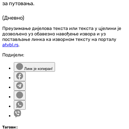
за путовања.
(Дневно)
Преузимање дијелова текста или текста у цјелини је
дозвољено уз обавезно навођење извора и уз
постављање линка ка изворном тексту на порталу
atvbl.rs
.
Подијели:
Линк је копиран!
Таг
ови
: