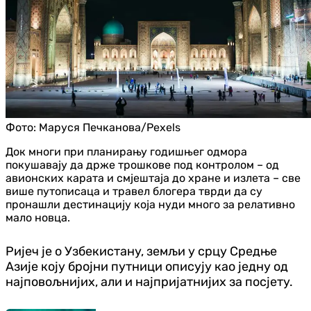
Фото:
Маруся Печканова/Pexels
Док многи при планирању годишњег одмора
покушавају да држе трошкове под контролом – од
авионских карата и смјештаја до хране и излета – све
више путописаца и травел блогера тврди да су
пронашли дестинацију која нуди много за релативно
мало новца.
Ријеч је о Узбекистану, земљи у срцу Средње
Азије коју бројни путници описују као једну од
најповољнијих, али и најпријатнијих за посјету.