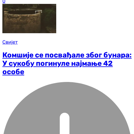
0
Свијет
Комшије се посвађале због бунара:
У сукобу погинуле најмање 42
особе