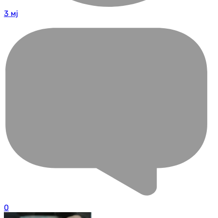
3 мј
0