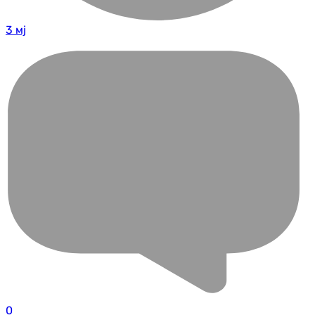
3 мј
0