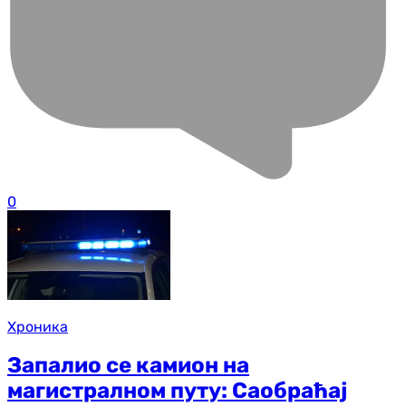
0
Хроника
Запалио се камион на
магистралном путу: Саобраћај