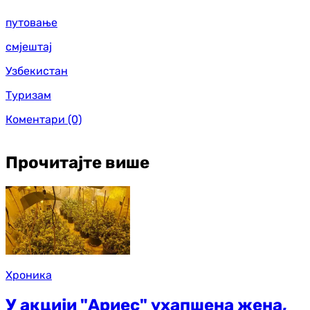
путовање
смјештај
Узбекистан
Туризам
Коментари
(0)
Прочитајте више
Хроника
У акцији "Ариес" ухапшена жена,