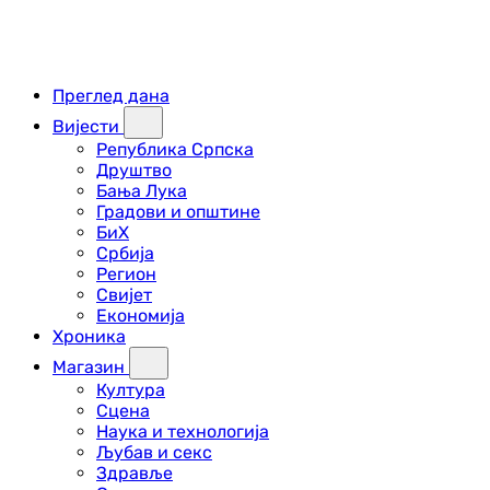
Преглед дана
Вијести
Република Српска
Друштво
Бања Лука
Градови и општине
БиХ
Србија
Регион
Свијет
Економија
Хроника
Магазин
Култура
Сцена
Наука и технологија
Љубав и секс
Здравље