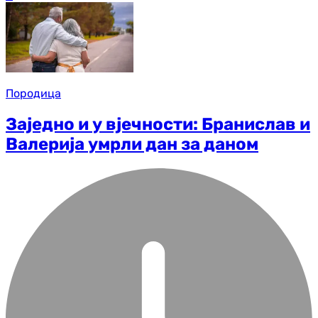
Породица
Заједно и у вјечности: Бранислав и
Валерија умрли дан за даном