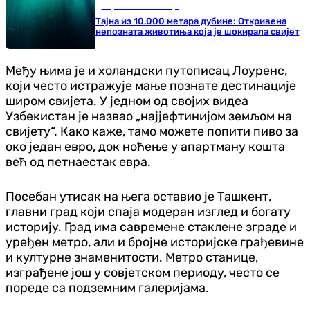
Наука и технологија
Tајнa из 10.000 метара дубине: Откривенa
непозната животиња која је шокирала свијет
Међу њима је и холандски путописац Лоуренс,
који често истражује мање познате дестинације
широм свијета. У једном од својих видеа
Узбекистан је назвао „најјефтинијом земљом на
свијету“. Како каже, тамо можете попити пиво за
око један евро, док ноћење у апартману кошта
већ од петнаестак евра.
Посебан утисак на њега оставио је Ташкент,
главни град који спаја модеран изглед и богату
историју. Град има савремене стаклене зграде и
уређен метро, али и бројне историјске грађевине
и културне знаменитости. Метро станице,
изграђене још у совјетском периоду, често се
пореде са подземним галеријама.