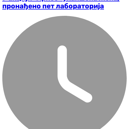
пронађено пет лабораторија