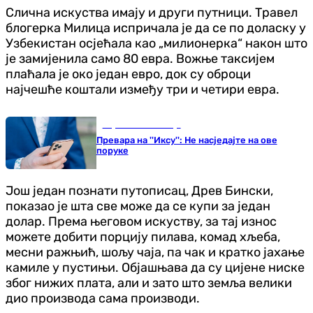
Слична искуства имају и други путници. Травел
блогерка Милица испричала је да се по доласку у
Узбекистан осјећала као „милионерка“ након што
је замијенила само 80 евра. Вожње таксијем
плаћала је око један евро, док су оброци
најчешће коштали између три и четири евра.
Наука и технологија
Превара на ''Иксу'': Не насједајте на ове
поруке
Још један познати путописац, Древ Бински,
показао је шта све може да се купи за један
долар. Према његовом искуству, за тај износ
можете добити порцију пилава, комад хљеба,
месни ражњић, шољу чаја, па чак и кратко јахање
камиле у пустињи. Објашњава да су цијене ниске
због нижих плата, али и зато што земља велики
дио производа сама производи.