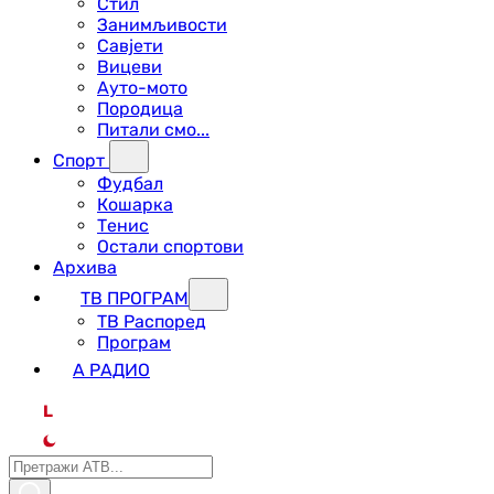
Стил
Занимљивости
Савјети
Вицеви
Ауто-мото
Породица
Питали смо...
Спорт
Фудбал
Кошарка
Тенис
Остали спортови
Архива
ТВ ПРОГРАМ
ТВ Распоред
Програм
А РАДИО
L