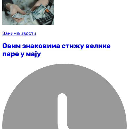
Занимљивости
Овим знаковима стижу велике
паре у мају