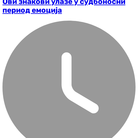
Ови знакови улазе у судбоносни
период емоција