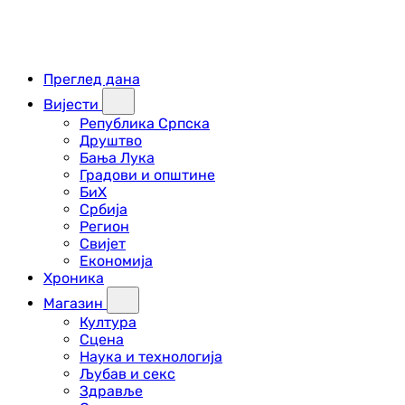
Преглед дана
Вијести
Република Српска
Друштво
Бања Лука
Градови и општине
БиХ
Србија
Регион
Свијет
Економија
Хроника
Магазин
Култура
Сцена
Наука и технологија
Љубав и секс
Здравље