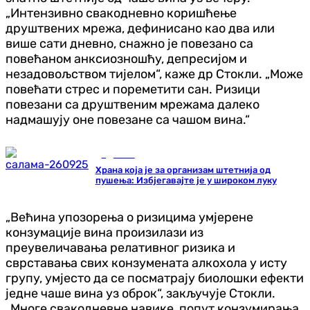
„Интензивно свакодневно коришћење
друштвених мрежа, дефинисано као два или
више сати дневно, снажно је повезано са
повећаном анксиозношћу, депресијом и
незадовољством тијелом“, каже др Стокли. „Може
повећати стрес и пореметити сан. Ризици
повезани са друштвеним мрежама далеко
надмашују оне повезане са чашом вина.“
Здравље
Храна која је за организам штетнија од
пушења: Избјегавајте је у широком луку
„Већина упозорења о ризицима умјерене
конзумације вина произилази из
преувеличавања релативног ризика и
сврставања свих конзумената алкохола у исту
групу, умјесто да се посматрају биолошки ефекти
једне чаше вина уз оброк“, закључује Стокли.
„Многе свакодневне навике, попут конзумирања