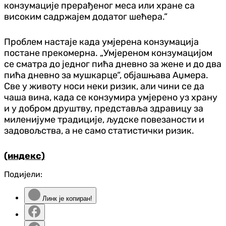
конзумације прерађеног меса или хране са
високим садржајем додатог шећера.“
Проблем настаје када умјерена конзумација
постане прекомерна. „Умјереном конзумацијом
се сматра до једног пића дневно за жене и до два
пића дневно за мушкарце“, објашњава Аџмера.
Све у животу носи неки ризик, али чини се да
чаша вина, када се конзумира умјерено уз храну
и у добром друштву, представља здравицу за
миленијуме традиције, људске повезаности и
задовољства, а не само статистички ризик.
(индекс)
Подијели:
Линк је копиран!