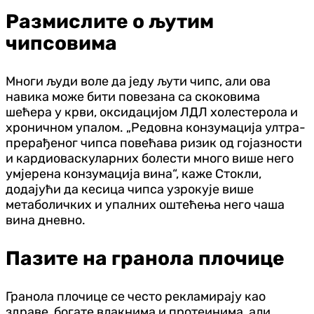
Размислите о љутим
чипсовима
Многи људи воле да једу љути чипс, али ова
навика може бити повезана са скоковима
шећера у крви, оксидацијом ЛДЛ холестерола и
хроничном упалом. „Редовна конзумација ултра-
прерађеног чипса повећава ризик од гојазности
и кардиоваскуларних болести много више него
умјерена конзумација вина“, каже Стокли,
додајући да кесица чипса узрокује више
метаболичких и упалних оштећења него чаша
вина дневно.
Пазите на гранола плочице
Гранола плочице се често рекламирају као
здраве, богате влакнима и протеинима, али