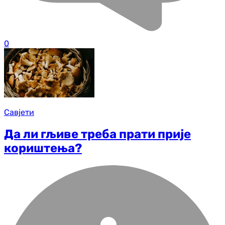
0
Савјети
Да ли гљиве треба прати прије
кориштења?