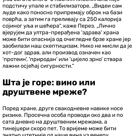
подстичу упале и стабилизаторе. „Видеи сам
људе како поносно припремају оброк на бази
поврћа, а затим га преливају са 250 калорија
сојиног уља и шећера“, каже Перез. „Лично
вјерујем да ултра-прерађена 'здрава' храна
може бити опаснија од очигледне брзе хране јер
заобилази наш скептицизам. Нико не мисли да је
хот-дог здрав, али производ означен као
'протеин', 'природан' или 'цијело зрно' ствара
лажни осјећај сигурности.“
Шта је горе: вино или
друштвене мреже?
Поред хране, друге свакодневне навике носе
ризике. Просечна особа проводи око два и по
сата дневно на друштвеним мрежама, а
тинејџери скоро пет. То вријеме може бити
знатно штетније од чаше вина уз вечеру.