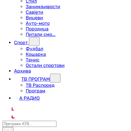
Стил
Занимљивости
Савјети
Вицеви
Ауто-мото
Породица
Питали смо...
Спорт
Фудбал
Кошарка
Тенис
Остали спортови
Архива
ТВ ПРОГРАМ
ТВ Распоред
Програм
А РАДИО
L