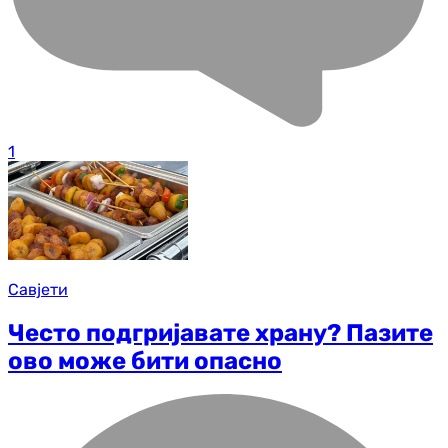
1
Савјети
Често подгријавате храну? Пазите
ово може бити опасно