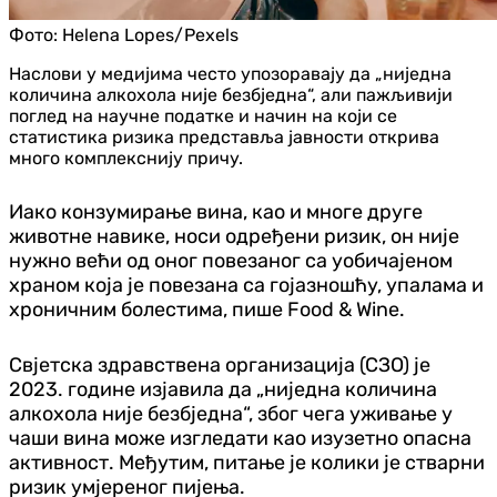
Фото:
Helena Lopes/Pexels
Наслови у медијима често упозоравају да „ниједна
количина алкохола није безбједна“, али пажљивији
поглед на научне податке и начин на који се
статистика ризика представља јавности открива
много комплекснију причу.
Иако конзумирање вина, као и многе друге
животне навике, носи одређени ризик, он није
нужно већи од оног повезаног са уобичајеном
храном која је повезана са гојазношћу, упалама и
хроничним болестима, пише Food & Wine.
Свјетска здравствена организација (СЗО) је
2023. године изјавила да „ниједна количина
алкохола није безбједна“, због чега уживање у
чаши вина може изгледати као изузетно опасна
активност. Међутим, питање је колики је стварни
ризик умјереног пијења.