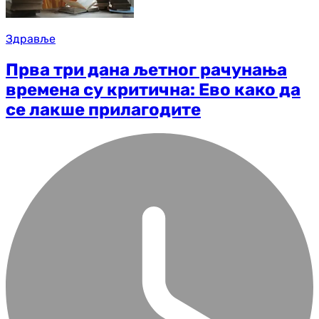
Здравље
Прва три дана љетног рачунања
времена су критична: Ево како да
се лакше прилагодите