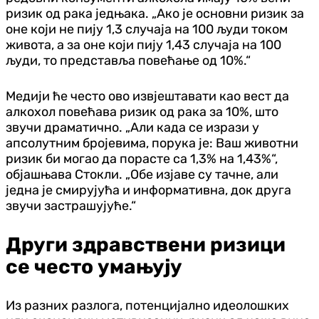
ризик од рака једњака. „Ако је основни ризик за
оне који не пију 1,3 случаја на 100 људи током
живота, а за оне који пију 1,43 случаја на 100
људи, то представља повећање од 10%.“
Медији ће често ово извјештавати као вест да
алкохол повећава ризик од рака за 10%, што
звучи драматично. „Али када се изрази у
апсолутним бројевима, порука је: Ваш животни
ризик би могао да порасте са 1,3% на 1,43%“,
објашњава Стокли. „Обе изјаве су тачне, али
једна је смирујућа и информативна, док друга
звучи застрашујуће.“
Други здравствени ризици
се често умањују
Из разних разлога, потенцијално идеолошких