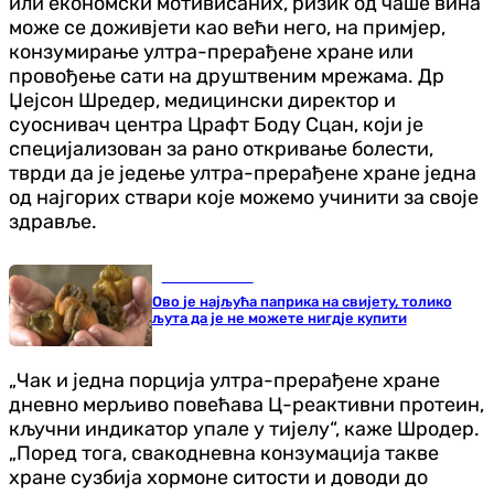
или економски мотивисаних, ризик од чаше вина
може се доживјети као већи него, на примјер,
конзумирање ултра-прерађене хране или
провођење сати на друштвеним мрежама. Др
Џејсон Шредер, медицински директор и
суоснивач центра Црафт Бодy Сцан, који је
специјализован за рано откривање болести,
тврди да је једење ултра-прерађене хране једна
од најгорих ствари које можемо учинити за своје
здравље.
Занимљивости
Ово је најљућа паприка на свијету, толико
љута да је не можете нигдје купити
„Чак и једна порција ултра-прерађене хране
дневно мерљиво повећава Ц-реактивни протеин,
кључни индикатор упале у тијелу“, каже Шродер.
„Поред тога, свакодневна конзумација такве
хране сузбија хормоне ситости и доводи до