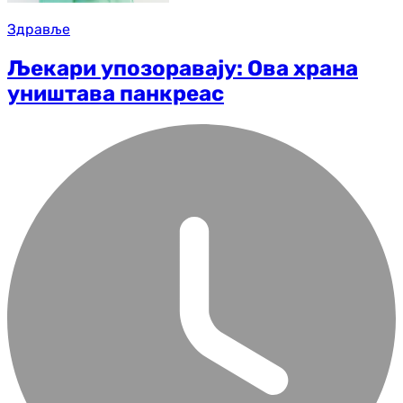
Здравље
Љекари упозоравају: Ова храна
уништава панкреас