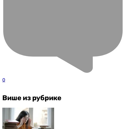
0
Више из рубрике