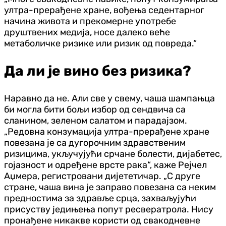
ултра-прерађене хране, вођења седентарног
начина живота и прекомерне употребе
друштвених медија, носе далеко веће
метаболичке ризике или ризик од повреда.“
Да ли је вино без ризика?
Наравно да не. Али све у свему, чаша шампањца
би могла бити бољи избор од сендвича са
сланином, зеленом салатом и парадајзом.
„Редовна конзумација ултра-прерађене хране
повезана је са дугорочним здравственим
ризицима, укључујући срчане болести, дијабетес,
гојазност и одређене врсте рака“, каже Рејчел
Аџмера, регистровани дијететичар. „С друге
стране, чаша вина је заправо повезана са неким
предностима за здравље срца, захваљујући
присуству једињења попут ресвератрола. Нису
пронађене никакве користи од свакодневне