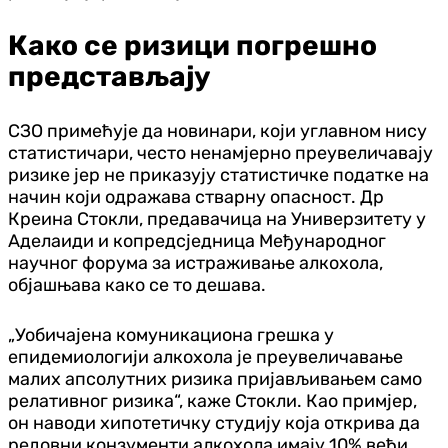
Како се ризици погрешно
представљају
СЗО примећује да новинари, који углавном нису
статистичари, често ненамјерно преувеличавају
ризике јер не приказују статистичке податке на
начин који одражава стварну опасност. Др
Креина Стокли, предавачица на Универзитету у
Аделаиди и копредсједница Међународног
научног форума за истраживање алкохола,
објашњава како се то дешава.
„Уобичајена комуникациона грешка у
епидемиологији алкохола је преувеличавање
малих апсолутних ризика пријављивањем само
релативног ризика“, каже Стокли. Као примјер,
он наводи хипотетичку студију која открива да
редовни конзументи алкохола имају 10% већи