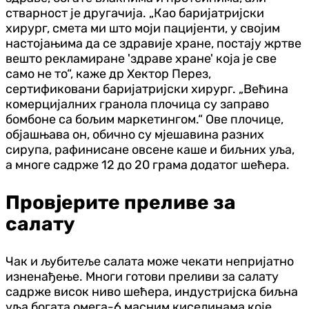
стварност је другачија. „Као баријатријски
хирург, смета ми што моји пацијенти, у својим
настојањима да се здравије хране, постају жртве
вешто рекламиране 'здраве хране' која је све
само не то“, каже др Хектор Перез,
сертификовани баријатријски хирург. „Већина
комерцијалних гранола плочица су заправо
бомбоне са бољим маркетингом.“ Ове плочице,
објашњава он, обично су мјешавина разних
сирупа, рафинисане овсене каше и биљних уља,
а многе садрже 12 до 20 грама додатог шећера.
Провјерите преливе за
салату
Чак и љубитеље салата може чекати непријатно
изненађење. Многи готови преливи за салату
садрже висок ниво шећера, индустријска биљна
уља богата омега-6 масним киселинама које