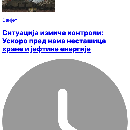
Свијет
Ситуација измиче контроли:
Ускоро пред нама несташица
хране и јефтине енергије