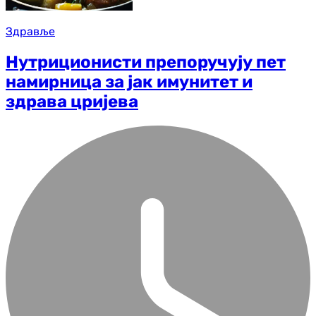
Здравље
Нутриционисти препоручују пет
намирница за јак имунитет и
здрава цријева