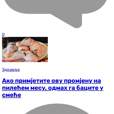
0
Здравље
Ако примјетите ову промјену на
пилећем месу, одмах га баците у
смеће