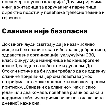
прекомерног уноса калорија.“ Другим ријечима,
чинија житарица за доручак или парче пице
директно подстичу повећање тјелесне тежине и
гојазност.
Сланина није безопасна
Док многи људи сматрају да је незамисливо
живјети без сланине, као и без чаше доброг вина,
здравствене организације, укључујући СЗО,
класификују обје намирнице као канцерогене
класе 1, заједно са азбестом и дуваном. Др
Стокли истиче да би људи требало да се одрекну
сланине прије вина, јер она повећава унос
натријума, што може допринети високом крвном
притиску. „Сендвич са сланином, чак и само
један или два комада, повећава ризик од рака и
кардиометаболички ризик више него чаша вина
дневно“, каже она.