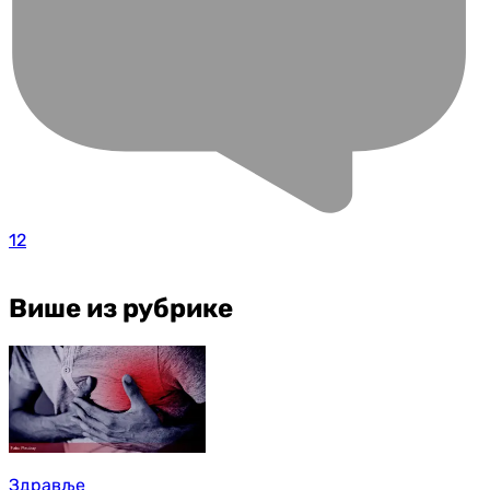
12
Више из рубрике
Здравље