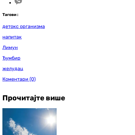
Таг
ови
:
детокс организма
напитак
Лимун
Ђумбир
желудац
Коментари
(0)
Прочитајте више