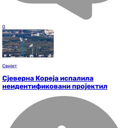
0
Свијет
Сјеверна Кореја испалила
неидентификовани пројектил