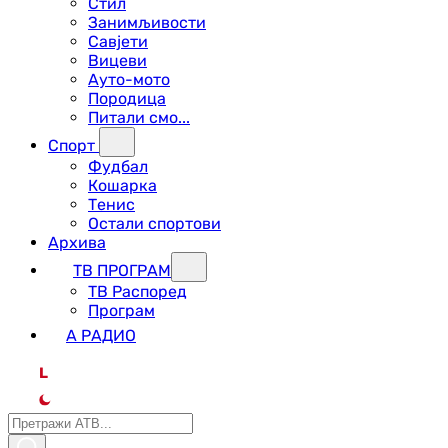
Стил
Занимљивости
Савјети
Вицеви
Ауто-мото
Породица
Питали смо...
Спорт
Фудбал
Кошарка
Тенис
Остали спортови
Архива
ТВ ПРОГРАМ
ТВ Распоред
Програм
А РАДИО
L