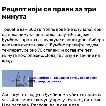
Рецепт који се прави за три
минута
Требаће вам 300 мл топле воде (не кључале), сок
од пола лимуна, два танка колутића свјежег
ђумбира, прстохват куркуме и зрно црног бибера
које изгњечите ножем. Ђумбир прелијте водом
температуре око 70 степени и оставите пет
минута поклопљено. Додајте лимун и зачине на
крају.
Бања Лука
Ови дијелови Бањалуке остају без струје:
Погледајте списак
Ако кључате воду са ђумбиром, губите етерична
уља. Ако сипате лимун у врелу течност, витамин
Ц се распада. Редослијед је овдје све.