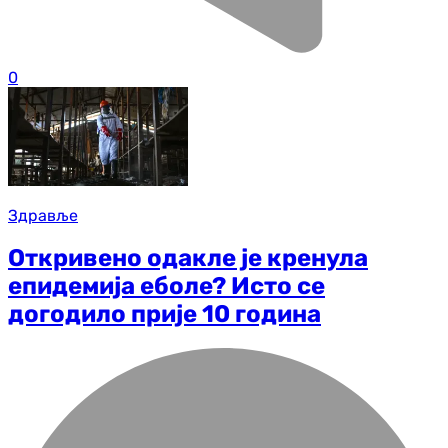
0
Здравље
Откривено одакле је кренула
епидемија еболе? Исто се
догодило прије 10 година