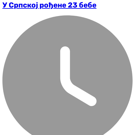
У Српској рођене 23 бебе