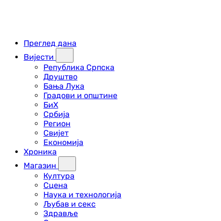
Преглед дана
Вијести
Република Српска
Друштво
Бања Лука
Градови и општине
БиХ
Србија
Регион
Свијет
Економија
Хроника
Магазин
Култура
Сцена
Наука и технологија
Љубав и секс
Здравље