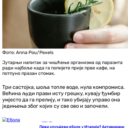
Фото:
Anna Pou/Pexels
Јутарњи напитак за чишћење организма од паразита
ради најбоље када га попијете прије прве кафе, на
потпуно празан стомак.
Три састојка, шоља топле воде, нула компромиса.
Већина људи прави исту грешку, кувају ђумбир
умјесто да га прелију, и тако убијају управо она
једињења због којих су све ово и започели.
Свијет
Први случајеви еболе у Италији? Активирани