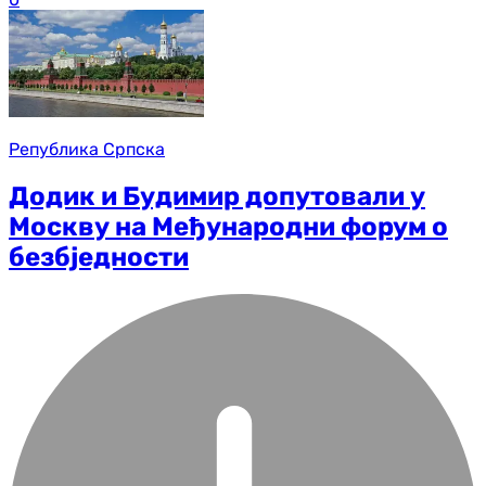
Република Српска
Додик и Будимир допутовали у
Москву на Међународни форум о
безбједности