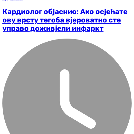
Кардиолог објаснио: Ако осјећате
ову врсту тегоба вјероватно сте
управо доживјели инфаркт