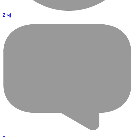
2 мј
0