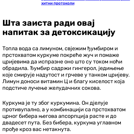
хитни протоколи
Шта заиста ради овај
напитак за детоксикацију
Топла вода са лимуном, свјежим ђумбиром и
прстохватом куркуме покреће жуч и помаже
цријевима да испразне оно што су током ноћи
обрадила. Ђумбир садржи гингерол, једињење
које смирује надутост и грчеве у танком цријеву.
Лимун доноси витамин Ц и благу киселост која
подстиче лучење желудачних сокова.
Куркума је ту због куркумина. Он дјелује
противупално, а у комбинацији са прстохватом
црног бибера његова апсорпција расте и до
двадесет пута. Без бибера, куркума углавном
прође кроз вас нетакнута.