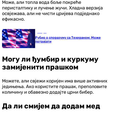
Може, али топла вода боље покреће
перисталтику и лучење жучи. Хладна верзија
освјежава, али не чисти цријева подједнако
ефикасно.
Свијет
Рубио о споразуму са Техераном: Може
потрајати
Могу ли ђумбир и куркуму
замијенити прашком
Можете, али свјежи коријен има више активних
једињења. Ако користите прашак, преполовите
количину и обавезно додајте црни бибер.
Да ли смијем да додам мед