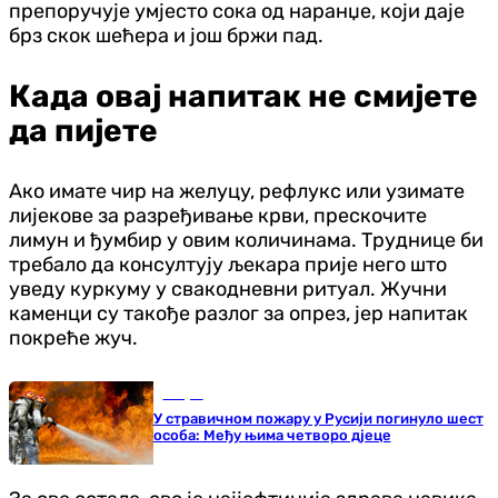
препоручује умјесто сока од наранџе, који даје
брз скок шећера и још бржи пад.
Када овај напитак не смијете
да пијете
Ако имате чир на желуцу, рефлукс или узимате
лијекове за разређивање крви, прескочите
лимун и ђумбир у овим количинама. Труднице би
требало да консултују љекара прије него што
уведу куркуму у свакодневни ритуал. Жучни
каменци су такође разлог за опрез, јер напитак
покреће жуч.
Свијет
У стравичном пожару у Русији погинуло шест
особа: Међу њима четворо дјеце