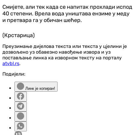
Смијете, али тек када се напитак прохлади испод
40 степени. Врела вода уништава ензиме у меду
и претвара га у обичан шећер.
(Крстарица)
Преузимање дијелова текста или текста у цјелини је
дозвољено уз обавезно навођење извора и уз
постављање линка ка изворном тексту на порталу
atvbl.rs
.
Подијели:
Линк је копиран!