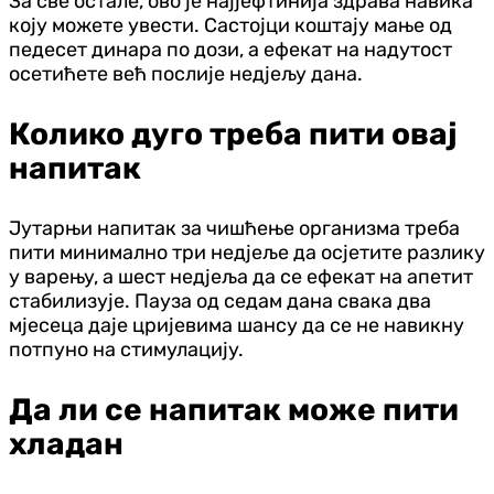
За све остале, ово је најјефтинија здрава навика
коју можете увести. Састојци коштају мање од
педесет динара по дози, а ефекат на надутост
осетићете већ послије недјељу дана.
Колико дуго треба пити овај
напитак
Јутарњи напитак за чишћење организма треба
пити минимално три недјеље да осјетите разлику
у варењу, а шест недјеља да се ефекат на апетит
стабилизује. Пауза од седам дана свака два
мјесеца даје цријевима шансу да се не навикну
потпуно на стимулацију.
Да ли се напитак може пити
хладан