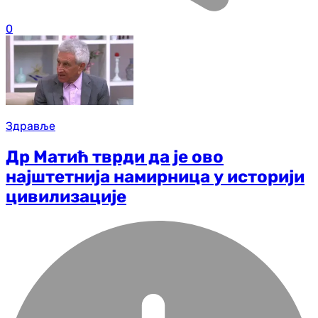
0
Здравље
Др Матић тврди да је ово
најштетнија намирница у историји
цивилизације