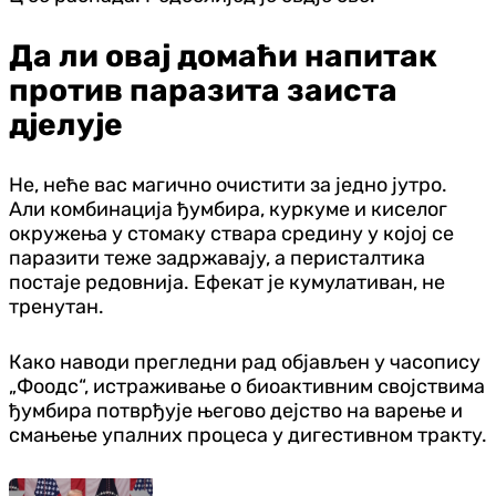
Да ли овај домаћи напитак
против паразита заиста
дјелује
Не, неће вас магично очистити за једно јутро.
Али комбинација ђумбира, куркуме и киселог
окружења у стомаку ствара средину у којој се
паразити теже задржавају, а перисталтика
постаје редовнија. Ефекат је кумулативан, не
тренутан.
Како наводи прегледни рад објављен у часопису
„Фоодс“, истраживање о биоактивним својствима
ђумбира потврђује његово дејство на варење и
смањење упалних процеса у дигестивном тракту.
Свијет