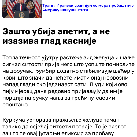
Трамп: Ирански уранијум се мора пребацити у
Америку или уништити
Зашто убија апетит, а не
изазива глад касније
Топла течност ујутру растеже зид желуца и шаље
сигнал ситости прије него што уопште помислите
на доручак. Ђумбир додатно стабилизује шећер у
крви, што значи да нећете имати онај нервозни
напад глади око једанаест сати. Људи који ово
пију мјесец дана редовно пријављују да им је
порција на ручку мања за трећину, сасвим
спонтано
Куркума успорава пражњење желуца таман
толико да осјећај ситости потраје. То је разлог
зашто се овај јутарњи еликсир за пробаву