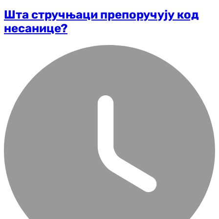
Шта стручњаци препоручују код
несанице?