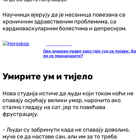
Научници вјерују да је несаница повезана са
хроничним здравственим проблемима, са
кардиоваскуларним болестима и депресијом.
Занимљивости
Ови знакови праве хаос гдје год се појаве: Да
ли се проналазите?
Умирите ум и тијело
Нова студија истиче да људи који током ноћи не
спавају осјећају велики умор, нарочито ако
стално гледају на сат, јер то повећава
фрустрацију.
- Људи су забринути када не спавају довољно,
муче се да наставе сан, али им за то треба