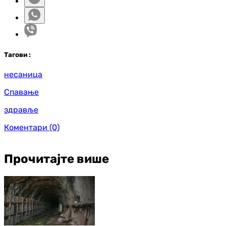
Таг
ови
:
несаница
Спавање
здравље
Коментари
(0)
Прочитајте више