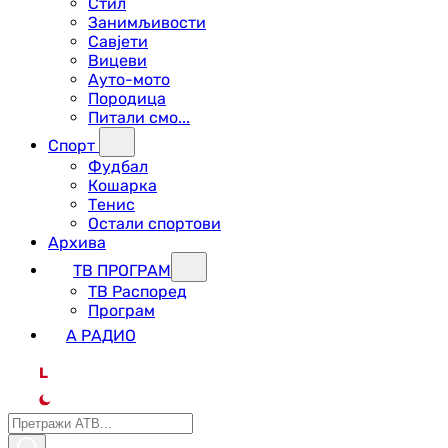
Стил
Занимљивости
Савјети
Вицеви
Ауто-мото
Породица
Питали смо...
Спорт
Фудбал
Кошарка
Тенис
Остали спортови
Архива
ТВ ПРОГРАМ
ТВ Распоред
Програм
А РАДИО
L