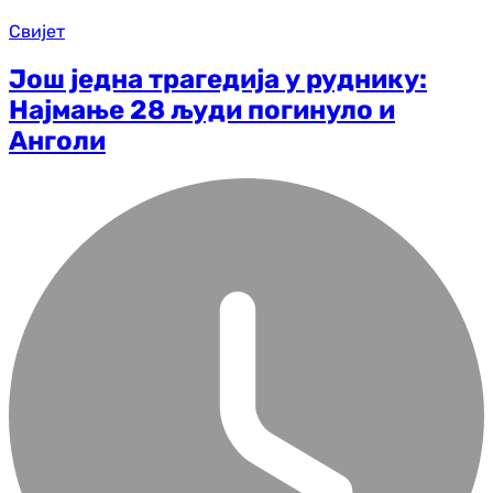
Свијет
Још једна трагедија у руднику:
Најмање 28 људи погинуло и
Анголи