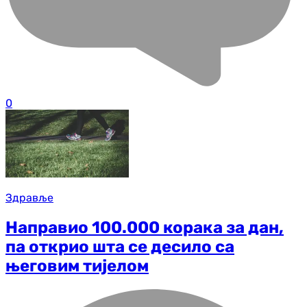
0
Здравље
Направио 100.000 корака за дан,
па открио шта се десило са
његовим тијелом