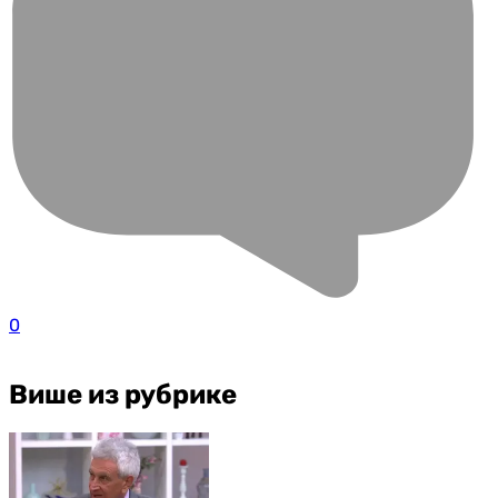
0
Више из рубрике