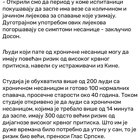
- Открили смо да период у коме испитаници
покушавају да заспе има везе са количином и
јачином лијекова за спавање које узимају.
Дуготрајном употребом ових лијекова
погоршавају се симптоми несанице - закључио
Досон.
Људи који пате од хроничне несанице могу да
имају повећан ризик од високог крвног
притиска, навели су истраживачи из Кине.
Студија је обухватила више од 200 људи са
хроничном несаницом и готово 100 нормалних
спавача, просечне старости око 40 година. Током
студије откривено је да људи са хроничном
несаницом, којима је требало више од 14 минута
да заспе, имају 300 одсто већии ризик од
дијагнозе високог крвног притиска. Што им је
дуже времана било потребно да утону у сан, то је
ризик био већи, преноси Глас Српске.