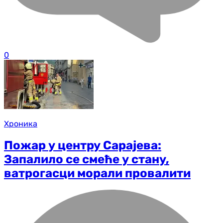
0
Хроника
Пожар у центру Сарајева:
Запалило се смеће у стану,
ватрогасци морали провалити