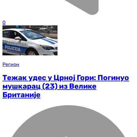
0
Регион
Тежак удес у Црној Гори: Погинуо
мушкарац (23) из Велике
Британије