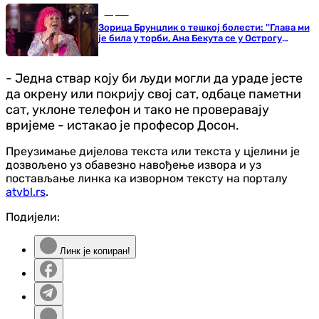
Сцена
Зорица Брунцлик о тешкој болести: ''Глава ми
је била у торби, Ана Бекута се у Острогу
молила за мене''
- Једна ствар коју би људи могли да ураде јесте
да окрену или покрију свој сат, одбаце паметни
сат, уклоне телефон и тако не проверавају
вријеме - истакао је професор Досон.
Преузимање дијелова текста или текста у цјелини је
дозвољено уз обавезно навођење извора и уз
постављање линка ка изворном тексту на порталу
atvbl.rs
.
Подијели:
Линк је копиран!