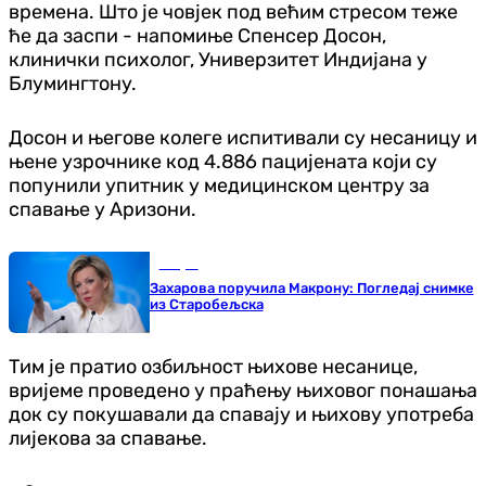
времена. Што је човјек под већим стресом теже
ће да заспи - напомиње Спенсер Досон,
клинички психолог, Универзитет Индијана у
Блумингтону.
Досон и његове колеге испитивали су несаницу и
њене узрочнике код 4.886 пацијената који су
попунили упитник у медицинском центру за
спавање у Аризони.
Свијет
Захарова поручила Макрону: Погледај снимке
из Старобељска
Тим је пратио озбиљност њихове несанице,
вријеме проведено у праћењу њиховог понашања
док су покушавали да спавају и њихову употреба
лијекова за спавање.