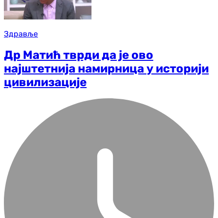
Здравље
Др Матић тврди да је ово
најштетнија намирница у историји
цивилизације