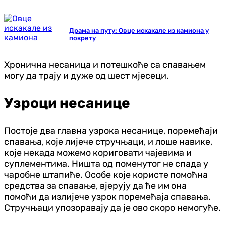
Србија
Драма на путу: Овце искакале из камиона у
покрету
Хронична несаница и потешкоће са спавањем
могу да трају и дуже од шест мјесеци.
Узроци несанице
Постоје два главна узрока несанице, поремећаји
спавања, које лијече стручњаци, и лоше навике,
које некада можемо кориговати чајевима и
суплементима. Ништа од поменутог не спада у
чаробне штапиће. Особе које користе помоћна
средства за спавање, вјерују да ће им она
помоћи да излијече узрок поремећаја спавања.
Стручњаци упозоравају да је ово скоро немогуће.