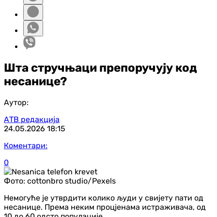
Шта стручњаци препоручују код
несанице?
Аутор:
АТВ редакција
24.05.2026
18:15
Коментари:
0
Фото:
cottonbro studio/Pexels
Немогуће је утврдити колико људи у свијету пати од
несанице. Према неким процјенама истраживача, од
10 до 60 одсто популације.