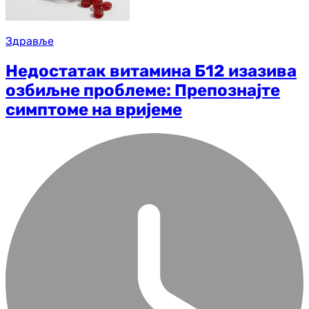
Здравље
Недостатак витамина Б12 изазива
озбиљне проблеме: Препознајте
симптоме на вријеме