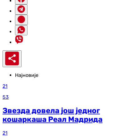
Најновије
21
53
Звезда довела још једног
кошаркаша Реал Мадрида
21