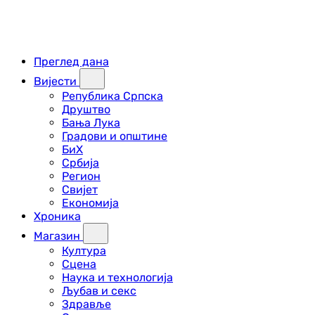
Преглед дана
Вијести
Република Српска
Друштво
Бања Лука
Градови и општине
БиХ
Србија
Регион
Свијет
Економија
Хроника
Магазин
Култура
Сцена
Наука и технологија
Љубав и секс
Здравље