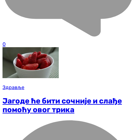
0
Здравље
Јагоде ће бити сочније и слађе
помоћу овог трика