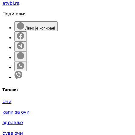
atvbl.rs
.
Подијели:
Линк је копиран!
Таг
ови
:
Очи
капи за очи
здравље
суве очи