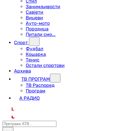
Стил
Занимљивости
Савјети
Вицеви
Ауто-мото
Породица
Питали смо...
Спорт
Фудбал
Кошарка
Тенис
Остали спортови
Архива
ТВ ПРОГРАМ
ТВ Распоред
Програм
А РАДИО
L