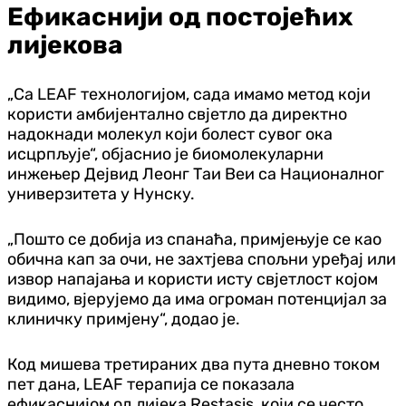
Ефикаснији од постојећих
лијекова
„Са LEAF технологијом, сада имамо метод који
користи амбијентално свјетло да директно
надокнади молекул који болест сувог ока
исцрпљује“, објаснио је биомолекуларни
инжењер Дејвид Леонг Таи Веи са Националног
универзитета у Нунску.
„Пошто се добија из спанаћа, примјењује се као
обична кап за очи, не захтјева спољни уређај или
извор напајања и користи исту свјетлост којом
видимо, вјерујемо да има огроман потенцијал за
клиничку примјену“, додао је.
Код мишева третираних два пута дневно током
пет дана, LEAF терапија се показала
ефикаснијом од лијека Restasis, који се често