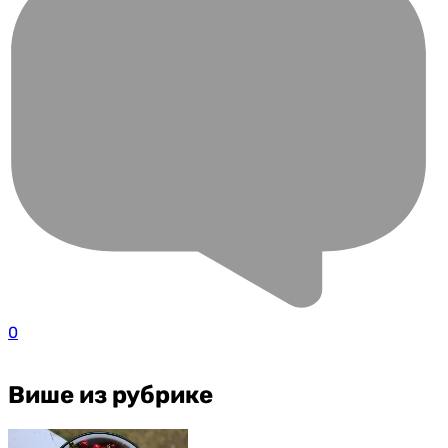
0
Више из рубрике