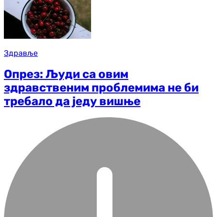
Здравље
Опрез: Људи са овим
здравственим проблемима не би
требало да једу вишње