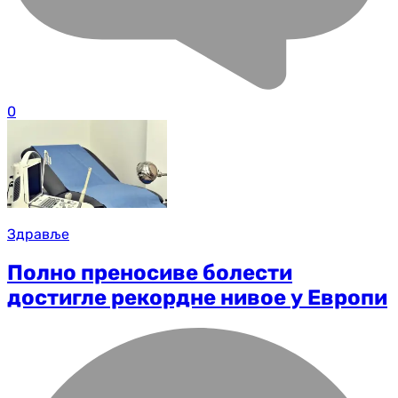
0
Здравље
Полно преносиве болести
достигле рекордне нивое у Европи