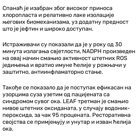
Спанаћ је изабран због високог приноса
хлоропласта и релативно лаке изолације
његових биомеханизама, уз додатну предност
што је јефтин и широко доступан.
Истраживачи су показали да је у року од 30
минута излагања свјетлости, NADPH произведен
на овај начин смањио активност штетних ROS
једињења и вратио имуне ћелије у рожњачи у
заштитно, антиинфламаторно стање.
Такође се показало да је поступак ефикасан на
узорцима суза узетим од пацијената са
синдромом сувог ока. LEAF третман је смањио
нивое штетних оксиданата, у случају водоник-
пероксида, за чак 95 процената. Ресторативна
својства се примјењују и унутар и изван ћелија
ока.