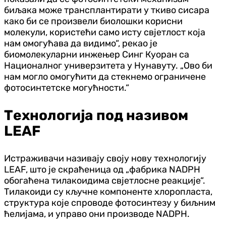
биљака може трансплантирати у ткиво сисара
како би се произвели биолошки корисни
молекули, користећи само исту свјетлост која
нам омогућава да видимо“, рекао је
биомолекуларни инжењер Синг Куоран са
Националног универзитета у Нунавуту. „Ово би
нам могло омогућити да стекнемо ограничене
фотосинтетске могућности.“
Технологија под називом
LEAF
Истраживачи називају своју нову технологију
LEAF, што је скраћеница од „фабрика NADPH
обогаћена тилакоидима свјетлосне реакције“.
Тилакоиди су кључне компоненте хлоропласта,
структура које спроводе фотосинтезу у биљним
ћелијама, и управо они производе NADPH.