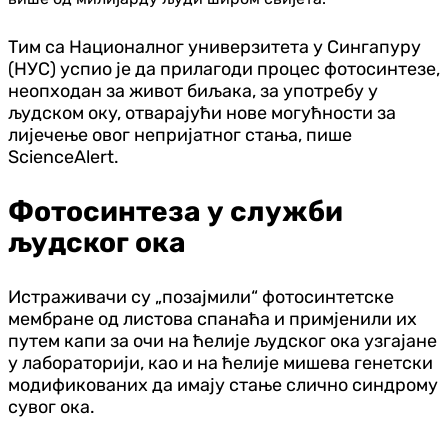
Тим са Националног универзитета у Сингапуру
(НУС) успио је да прилагоди процес фотосинтезе,
неопходан за живот биљака, за употребу у
људском оку, отварајући нове могућности за
лијечење овог непријатног стања, пише
ScienceAlert.
Фотосинтеза у служби
људског ока
Истраживачи су „позајмили“ фотосинтетске
мембране од листова спанаћа и примјенили их
путем капи за очи на ћелије људског ока узгајане
у лабораторији, као и на ћелије мишева генетски
модификованих да имају стање слично синдрому
сувог ока.