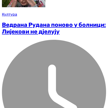
Култура
Ведрана Рудана поново у болници:
Лијекови не дјелују