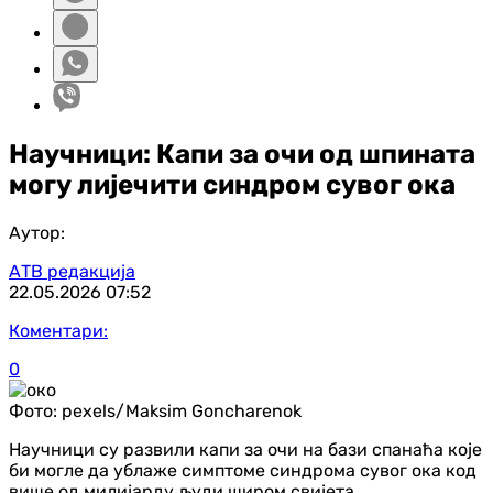
Научници: Капи за очи од шпината
могу лијечити синдром сувог ока
Аутор:
АТВ редакција
22.05.2026
07:52
Коментари:
0
Фото:
pexels/Maksim Goncharenok
Научници су развили капи за очи на бази спанаћа које
би могле да ублаже симптоме синдрома сувог ока код
више од милијарду људи широм свијета.