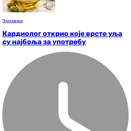
Здравље
Кардиолог открио које врсте уља
су најбоља за употребу