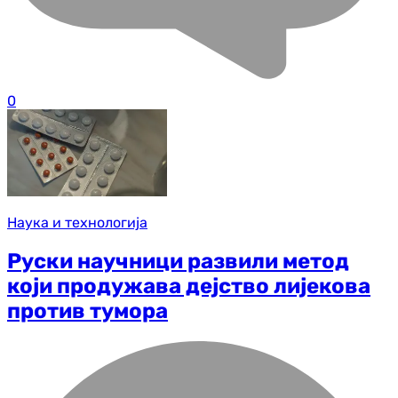
0
Наука и технологија
Руски научници развили метод
који продужава дејство лијекова
против тумора