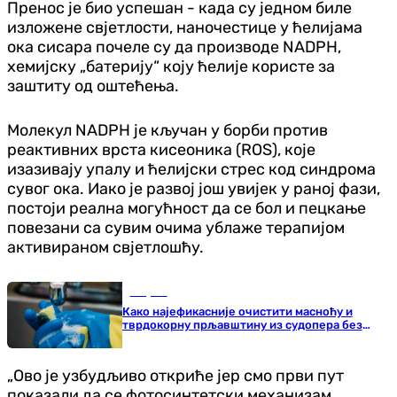
Пренос је био успешан - када су једном биле
изложене свјетлости, наночестице у ћелијама
ока сисара почеле су да производе NADPH,
хемијску „батерију“ коју ћелије користе за
заштиту од оштећења.
Молекул NADPH је кључан у борби против
реактивних врста кисеоника (ROS), које
изазивају упалу и ћелијски стрес код синдрома
сувог ока. Иако је развој још увијек у раној фази,
постоји реална могућност да се бол и пецкање
повезани са сувим очима ублаже терапијом
активираном свјетлошћу.
Савјети
Како најефикасније очистити масноћу и
тврдокорну прљавштину из судопера без
јаких хемикалија
„Ово је узбудљиво откриће јер смо први пут
показали да се фотосинтетски механизам