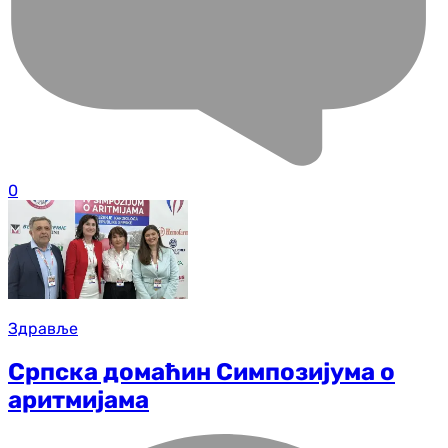
0
Здравље
Српска домаћин Симпозијума о
аритмијама