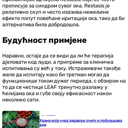
прописује за синдром сувог ока. Restasis је
релативно скуп и често изазива нежељене
ефекте попут повећане иритације ока, тако да би
алтернатива била добродошла.
Будућност примјене
Наравно, остаје да се види да ли ће терапија
дјеловати код људи, а припреме за клиничка
испитивања су већ у току. Истраживачи такође
желе да испитају како би третман могао да
функционише током дужег периода, с обзиром на
то да се честице LEAF тренутно разлажу у
ћелијама ока и губе своју ефикасност након
неколико сати.
Здравље
Храна која чува здравље очију и побољшава
вид