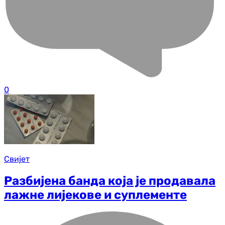
0
Свијет
Разбијена банда која је продавала
лажне лијекове и суплементе