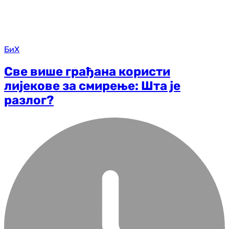
БиХ
Све више грађана користи
лијекове за смирење: Шта је
разлог?