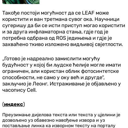
Такође постоји могућност да се LEAF може
користити и ван третмана сувог ока. Научници
сугеришу да би се исти приступ могао користити
и за друга инфламаторна стања, гдје год је
потребна одбрана од ROS једињења и гдје је
захваћено ткиво изложено видљивој свјетлости.
„Готово је надреално замислити могућу
будућност у којој би људске ћелије могле имати
ограничен, али користан облик фотосинтетске
способности, не само у оку већ и другде“,
закључио је Леонг. Истраживање је објављено у
часопису Cell.
(
индекс
)
Преузимање дијелова текста или текста у цјелини је
дозвољено уз обавезно навођење извора и уз
постављање линка ка изворном тексту на порталу