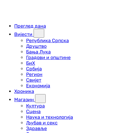
Преглед дана
Вијести
Република Српска
Друштво
Бања Лука
Градови и општине
БиХ
Србија
Регион
Свијет
Економија
Хроника
Магазин
Култура
Сцена
Наука и технологија
Љубав и секс
Здравље