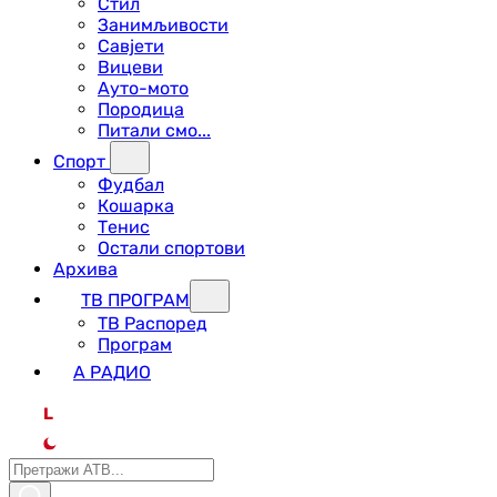
Стил
Занимљивости
Савјети
Вицеви
Ауто-мото
Породица
Питали смо...
Спорт
Фудбал
Кошарка
Тенис
Остали спортови
Архива
ТВ ПРОГРАМ
ТВ Распоред
Програм
А РАДИО
L