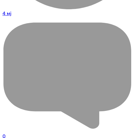
4 мј
0