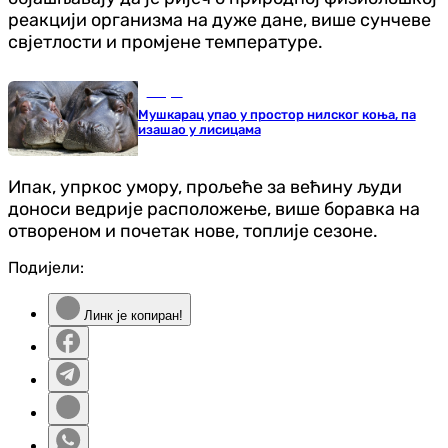
реакцији организма на дуже дане, више сунчеве
свјетлости и промјене температуре.
Свијет
Мушкарац упао у простор нилског коња, па
изашао у лисицама
Ипак, упркос умору, прољеће за већину људи
доноси ведрије расположење, више боравка на
отвореном и почетак нове, топлије сезоне.
Подијели:
Линк је копиран!