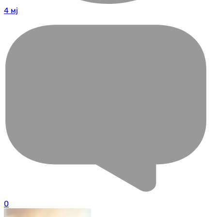
4 мј
0