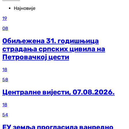
Најновије
19
08
Обиљежена 31. годишњица
страдања српских цивила на
Петровачкој цести
18
58
Централне вијести, 07.08.2026.
18
54
ЕУ земља прогласила ванредно