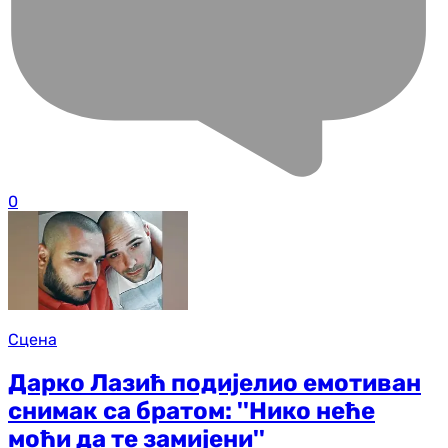
0
Сцена
Дарко Лазић подијелио емотиван
снимак са братом: ''Нико неће
моћи да те замијени''