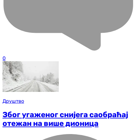
0
Друштво
Због угаженог снијега саобраћај
отежан на више дионица