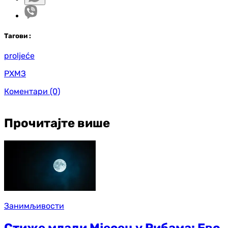
Таг
ови
:
proljeće
РХМЗ
Коментари
(0)
Прочитајте више
Занимљивости
Стиже млади Мјесец у Рибама: Ево