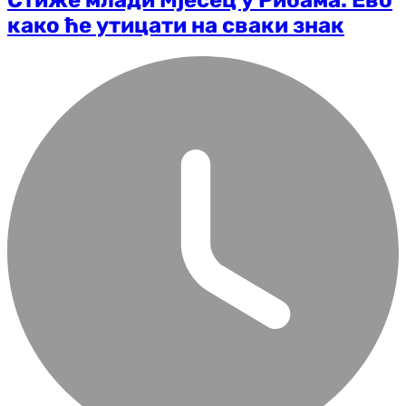
како ће утицати на сваки знак