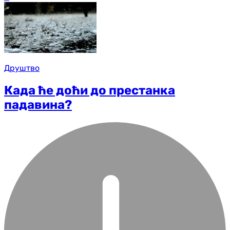
Друштво
Када ће доћи до престанка
падавина?