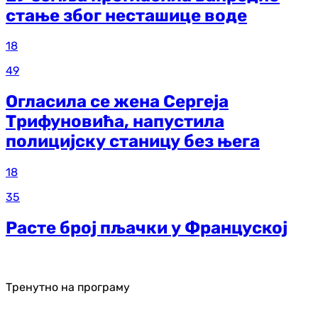
стање због несташице воде
18
49
Огласила се жена Сергеја
Трифуновића, напустила
полицијску станицу без њега
18
35
Расте број пљачки у Француској
Тренутно на програму