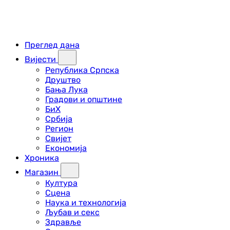
Преглед дана
Вијести
Република Српска
Друштво
Бања Лука
Градови и општине
БиХ
Србија
Регион
Свијет
Економија
Хроника
Магазин
Култура
Сцена
Наука и технологија
Љубав и секс
Здравље