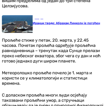
вишим предјелима од један до три степена
Целзијусова.
Свијет
Иранци тврде: Абрахам Линколн је погођен
Прољеће стиже у петак, 20. марта, у 22.45
часова. Почетак прољећа одређује прољећна
равнодневница – тренутак када Сунце прелази
преко небеског екватора, због чега су дан и ноћ
готово једнако дуги широм планете.
Метеоролошко прољеће почело је 1. марта и
користи се у климатологији и статистици
времена.
С доласком прољећа многи људи осјећају
такозвани прољећни умор, а стручњаци
објашњавају да је ријеч о природној физиолошкој