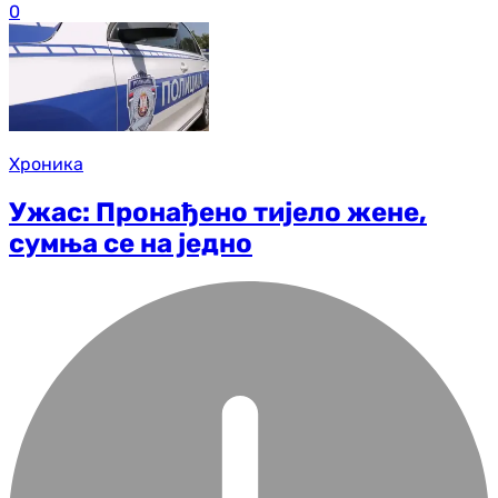
0
Хроника
Ужас: Пронађено тијело жене,
сумња се на једно