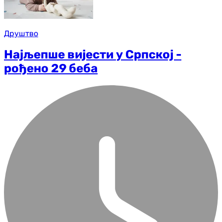
Друштво
Најљепше вијести у Српској -
рођено 29 беба