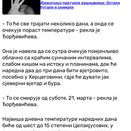
Дјевојчицу претукле вршњакиње: Остали
ћутали и снимали
- То ће све трајати неколико дана, а онда се
очекује пораст температуре - рекла је
Ђорђевићева.
Она је навела да се сутра очекује помјенљиво
облачно са краћим сунчаним интервалима,
слабом кишом на истоку и планинама, док ће
наредна два до три дана бити вјетровито,
посебно у Херцеговини, гдје ће дувати јак
сјеверни вјетар и бура.
- То се смирује од суботе, 21. марта - рекла је
Ђорђевићева.
Највиша дневна температуре наредних дана
биће од шест до 15 степени Целзијусових, у