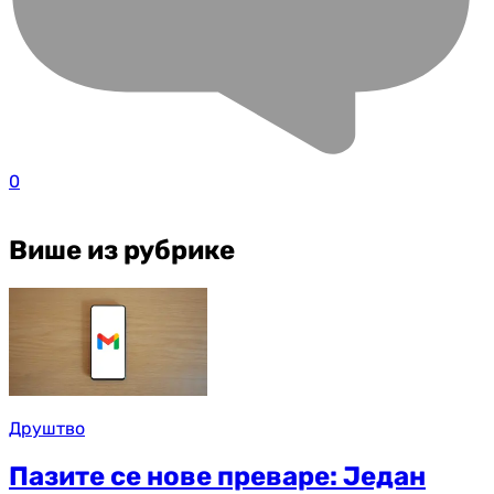
0
Више из рубрике
Друштво
Пазите се нове преваре: Један