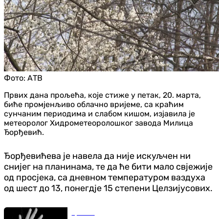
Фото:
АТВ
Првих дана прољећа, које стиже у петак, 20. марта,
биће промјенљиво облачно вријеме, са краћим
сунчаним периодима и слабом кишом, изјавила је
метеоролог Хидрометеоролошког завода Милица
Ђорђевић.
Ђорђевићева је навела да није искуљчен ни
снијег на планинама, те да ће бити мало свјежије
од просјека, са дневном температуром ваздуха
од шест до 13, понегдје 15 степени Целзијусових.
Хроника