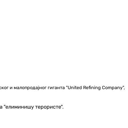
г и малопродајног гиганта "United Refining Company",
да "елиминишу терористе".