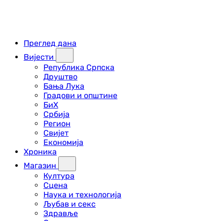
Преглед дана
Вијести
Република Српска
Друштво
Бања Лука
Градови и општине
БиХ
Србија
Регион
Свијет
Економија
Хроника
Магазин
Култура
Сцена
Наука и технологија
Љубав и секс
Здравље