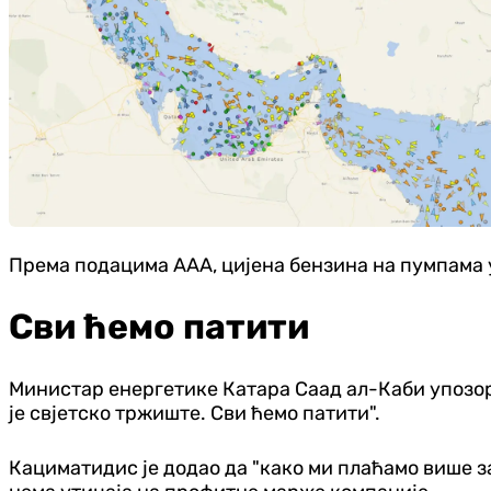
Према подацима ААА, цијена бензина на пумпама у 
Сви ћемо патити
Министар енергетике Катара Саад ал-Каби упозорио
је свјетско тржиште. Сви ћемо патити".
Кациматидис је додао да "како ми плаћамо више за