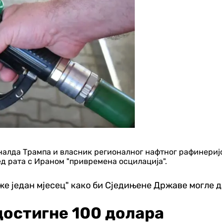
лда Трампа и власник регионалног нафтног рафинеријско
д рата с Ираном "привремена осцилација".
рже један мјесец" како би Сједињене Државе могле 
достигне 100 долара