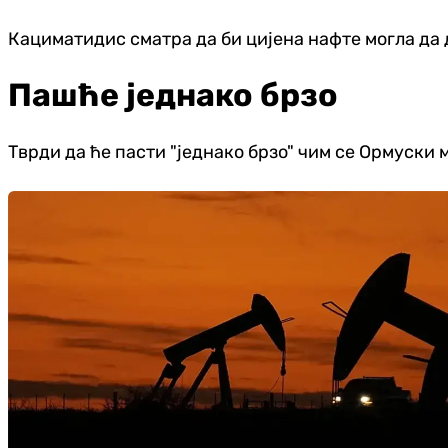
Кациматидис сматра да би цијена нафте могла да д
Пашће једнако брзо
Тврди да ће пасти "једнако брзо" чим се Ормуски 