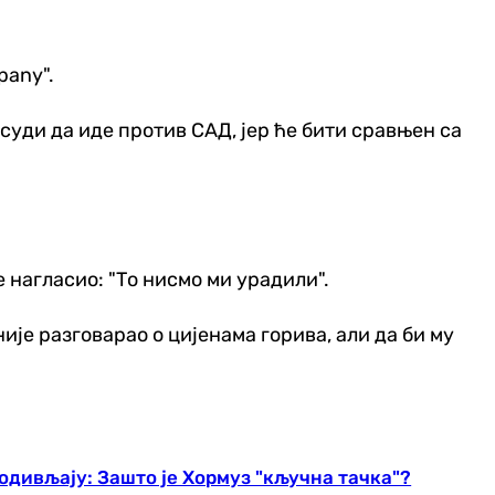
pany".
 усуди да иде против САД, јер ће бити сравњен са
 нагласио: "То нисмо ми урадили".
ије разговарао о цијенама горива, али да би му
одивљају: Зашто је Хормуз "кључна тачка"?