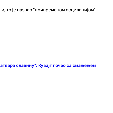
и, то је назвао "привременом осцилацијом".
затвара славину": Кувајт почео са смањењем