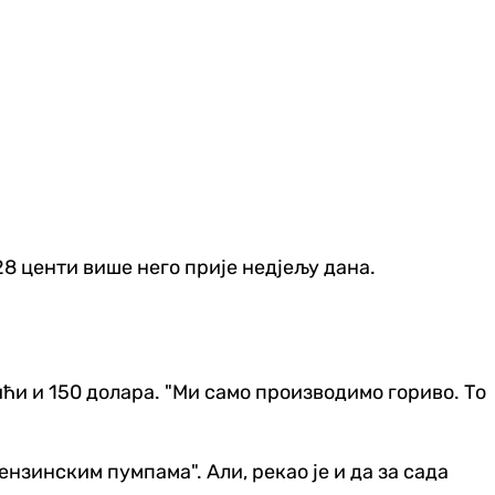
28 центи више него прије недјељу дана.
ићи и 150 долара. "Ми само производимо гориво. То
нзинским пумпама". Али, рекао је и да за сада