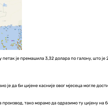
петак је премашила 3,32 долара по галону, што је 
 је да би цијене касније овог мјесеца могле дост
 производ, тако морамо да одразимо ту цијену на бе