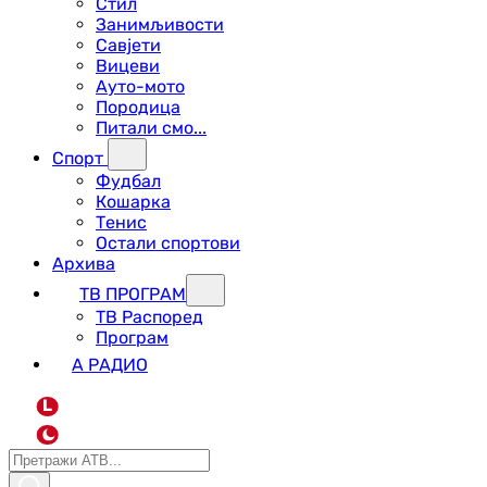
Стил
Занимљивости
Савјети
Вицеви
Ауто-мото
Породица
Питали смо...
Спорт
Фудбал
Кошарка
Тенис
Остали спортови
Архива
ТВ ПРОГРАМ
ТВ Распоред
Програм
А РАДИО
L