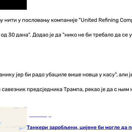
у нити у пословању компаније "United Refining Com
 од 30 дана". Додао је да "нико не би требало да се
ику јер би радо убациле више новца у касу", али је
 савезник предсједника Трампа, рекао је да с њим н
Економија
Танкери заробљени, цијене би могле да п