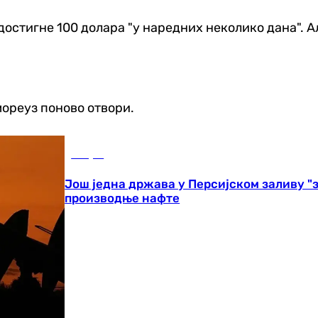
остигне 100 долара "у наредних неколико дана". Ал
мореуз поново отвори.
Свијет
Још једна држава у Персијском заливу "
производње нафте