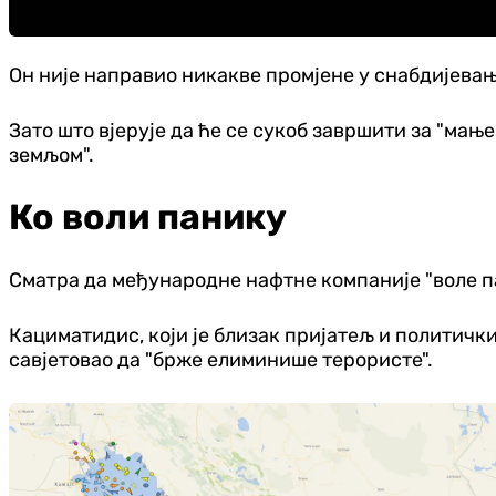
Он није направио никакве промјене у снабдијевањ
Зато што вјерује да ће се сукоб завршити за "мање
земљом".
Ко воли панику
Сматра да међународне нафтне компаније "воле пан
Кациматидис, који је близак пријатељ и политички
савјетовао да "брже елиминише терористе".