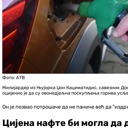
Фото:
АТВ
Милијардер из Њујорка Џон Кациматидис, савезник Дона
оцијенио је да су овонедјељна поскупљења горива усље
Он је позвао потрошаче да не паниче већ да "изд
Цијена нафте би могла да 