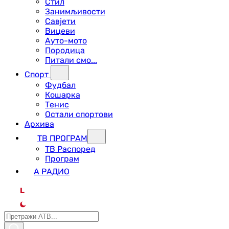
Стил
Занимљивости
Савјети
Вицеви
Ауто-мото
Породица
Питали смо...
Спорт
Фудбал
Кошарка
Тенис
Остали спортови
Архива
ТВ ПРОГРАМ
ТВ Распоред
Програм
А РАДИО
L