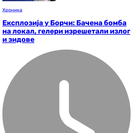
Хроника
Експлозија у Борчи: Бачена бомба
на локал, гелери изрешетали излог
и зидове