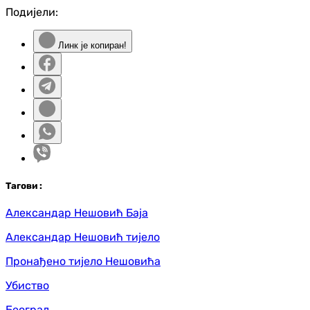
Подијели:
Линк је копиран!
Таг
ови
:
Александар Нешовић Баја
Александар Нешовић тијело
Пронађено тијело Нешовића
Убиство
Београд