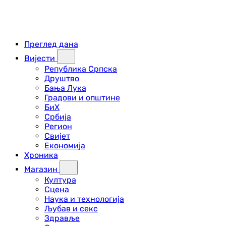
Преглед дана
Вијести
Република Српска
Друштво
Бања Лука
Градови и општине
БиХ
Србија
Регион
Свијет
Економија
Хроника
Магазин
Култура
Сцена
Наука и технологија
Љубав и секс
Здравље