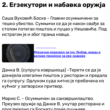
2. Егзекутори и набавка оружја
Саша Вуковић Боске - Главни осумњичени за
тешко убиство. Сумњичи се да је након свађе за
столом потегао пиштољ и пуцао у Нешовића. Под
истрагом је и због прања новца.
Занимљивости
Мјесечни хороскоп за јун: Љубав, новац и
велике промјене за све знакове
Данка В. (супруга извршиоца) -Терети се да је
донијела илегални пиштољ у ресторан и предала
га супругу. Одлуком суда хитно је пребачена из
кућног у затворски притвор.
Марио С. - Осумњичен за саизвршилаштво.
Преузео оружје од Данке В. унутар ресторана и
прослиједио га Боскету прије пуцњаве.