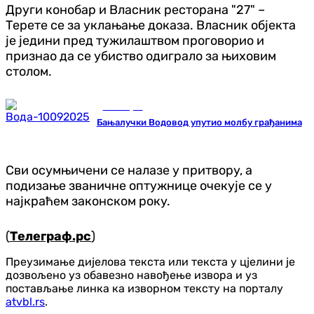
Други конобар и Власник ресторана "27" –
Терете се за уклањање доказа. Власник објекта
је једини пред тужилаштвом проговорио и
признао да се убиство одиграло за њиховим
столом.
Бања Лука
Бањалучки Водовод упутио молбу грађанима
Сви осумњичени се налазе у притвору, а
подизање званичне оптужнице очекује се у
најкраћем законском року.
(
Телеграф.рс
)
Преузимање дијелова текста или текста у цјелини је
дозвољено уз обавезно навођење извора и уз
постављање линка ка изворном тексту на порталу
atvbl.rs
.