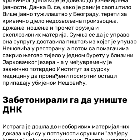
кривичног дјела које је довело до узнемирења
јавности. Данка В. се, како је раније саопштило
Више јавно тужилаштво у Београду, терети за
кривично дјело недозвољена производња,
држање, ношење и промет оружја и
експлозивних материја. Сумња се да је управо
она супругу доставила пиштољ из којег је упуцао
Нешовића у ресторану, а потом са помагачима
сакрио његово тијело у једном бурету у близини
Јарковачког језера - а у међувремену је
званично потврдио Институт за судску
медицину да пронађени посмртни остаци
припадају убијеном Нешовићу.
Забетонирали га да униште
ДНК
Истрага је дошла до необоривих материјалних
доказа који су у потпуности срушили "завјеру