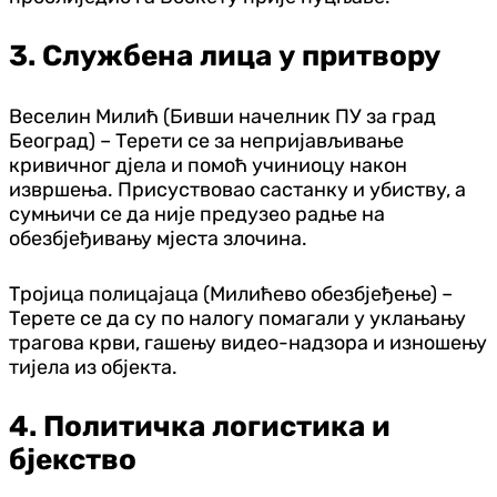
3. Службена лица у притвору
Веселин Милић (Бивши начелник ПУ за град
Београд) – Терети се за непријављивање
кривичног дјела и помоћ учиниоцу након
извршења. Присуствовао састанку и убиству, а
сумњичи се да није предузео радње на
обезбјеђивању мјеста злочина.
Тројица полицајаца (Милићево обезбјеђење) –
Терете се да су по налогу помагали у уклањању
трагова крви, гашењу видео-надзора и изношењу
тијела из објекта.
4. Политичка логистика и
бјекство