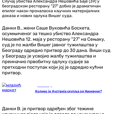
Случај убиства Александра Нешовића Баје (39) у
београдском ресторану "27" добио је драматичан
епилог након проналаска кључних материјалних
доказа и нових одлука Вишег суда.
Данки В., жени Саше Вуковића Боскета,
осумњиченог за тешко убиство Александра
Нешовића 12. маја у ресторану "27" на Сењаку,
суд је по жалби Вишег јавног тужилаштва у
Београду одредио притвор до 30 дана. Виши суд
у Београду је усвојио жалбу тужилаштва и
преиначио првобитну одлуку судије за
претходни поступак који јој је одредио кућни
притвор.
Економија
Колико је Аустрија скупља од Њемачке?
Данки В. је притвор одређен због тежине