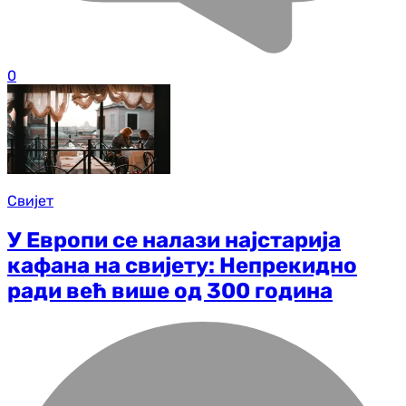
0
Свијет
У Европи се налази најстарија
кафана на свијету: Непрекидно
ради већ више од 300 година