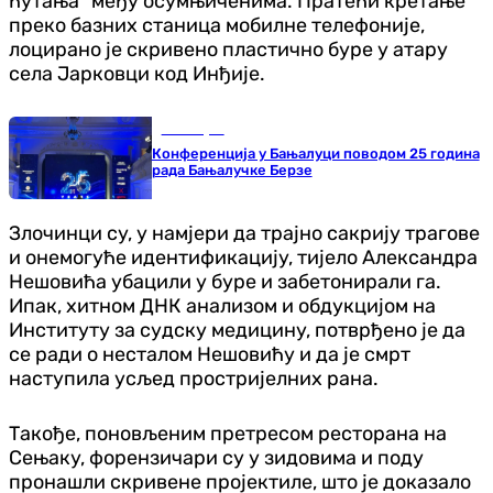
ћутања" међу осумњиченима. Пратећи кретање
преко базних станица мобилне телефоније,
лоцирано је скривено пластично буре у атару
села Јарковци код Инђије.
Бања Лука
Конференција у Бањалуци поводом 25 година
рада Бањалучке Берзе
Злочинци су, у намјери да трајно сакрију трагове
и онемогуће идентификацију, тијело Александра
Нешовића убацили у буре и забетонирали га.
Ипак, хитном ДНК анализом и обдукцијом на
Институту за судску медицину, потврђено је да
се ради о несталом Нешовићу и да је смрт
наступила усљед простријелних рана.
Такође, поновљеним претресом ресторана на
Сењаку, форензичари су у зидовима и поду
пронашли скривене пројектиле, што је доказало