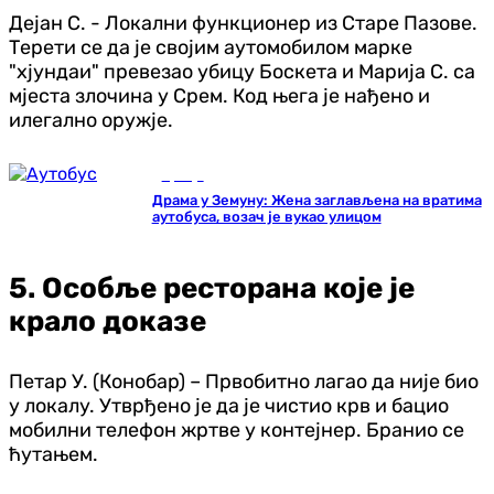
Дејан С. - Локални функционер из Старе Пазове.
Терети се да је својим аутомобилом марке
"хјундаи" превезао убицу Боскета и Марија С. са
мјеста злочина у Срем. Код њега је нађено и
илегално оружје.
Србија
Драма у Земуну: Жена заглављена на вратима
аутобуса, возач је вукао улицом
5. Особље ресторана које је
крало доказе
Петар У. (Конобар) – Првобитно лагао да није био
у локалу. Утврђено је да је чистио крв и бацио
мобилни телефон жртве у контејнер. Бранио се
ћутањем.