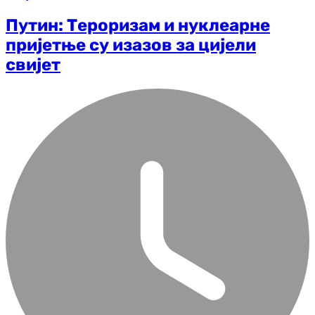
Путин: Тероризам и нуклеарне
пријетње су изазов за цијели
свијет