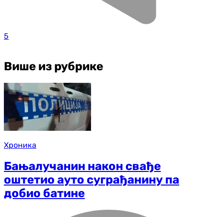
5
Више из рубрике
Хроника
Бањалучанин након свађе
оштетио ауто суграђанину па
добио батине