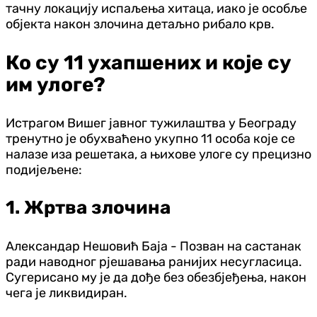
тачну локацију испаљења хитаца, иако је особље
објекта након злочина детаљно рибало крв.
Ко су 11 ухапшених и које су
им улоге?
Истрагом Вишег јавног тужилаштва у Београду
тренутно је обухваћено укупно 11 особа које се
налазе иза решетака, а њихове улоге су прецизно
подијељене:
1. Жртва злочина
Александар Нешовић Баја - Позван на састанак
ради наводног рјешавања ранијих несугласица.
Сугерисано му је да дође без обезбјеђења, након
чега је ликвидиран.