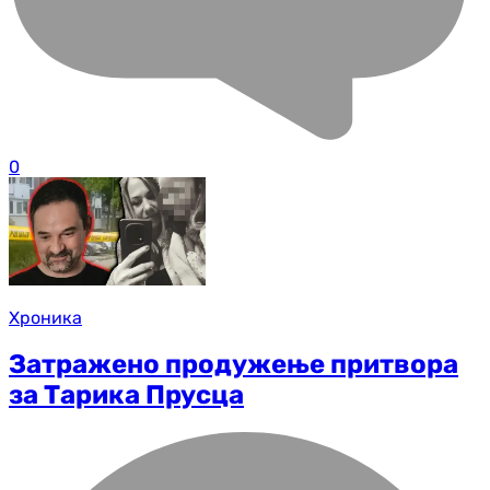
0
Хроника
Затражено продужење притвора
за Тарика Прусца