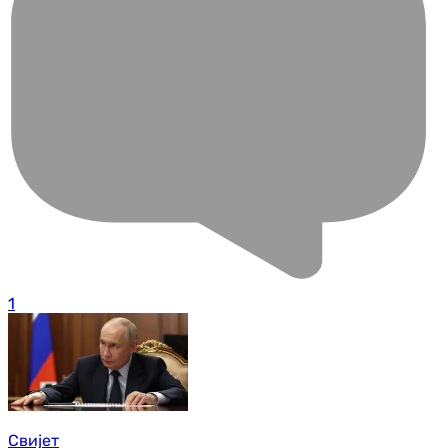
1
Свијет