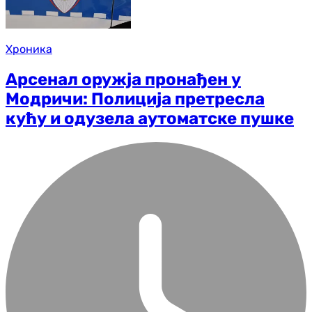
Хроника
Арсенал оружја пронађен у
Модричи: Полиција претресла
кућу и одузела аутоматске пушке