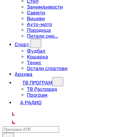
Стил
Занимљивости
Савјети
Вицеви
Ауто-мото
Породица
Питали смо...
Спорт
Фудбал
Кошарка
Тенис
Остали спортови
Архива
ТВ ПРОГРАМ
ТВ Распоред
Програм
А РАДИО
L