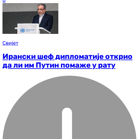
0
Свијет
Ирански шеф дипломатије открио
да ли им Путин помаже у рату