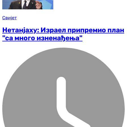
Свијет
Нетанјаху: Израел припремио план
"са много изненађења"