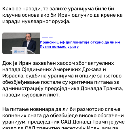
Како се наводи, те залихе уранијума биле би
кључна основа ако би Иран одлучио да крене ка
изради нуклеарног оружја.
Свијет
Ирански шеф дипломатије открио да ли им
Путин помаже у рату
Док је Иран захваћен хаосом због актуелних
напада Сједињених Америчких Држава и
Израела, судбина уранијума и опције за његово
обезбјеђивање постале су критична питања за
администрацију предсједника Доналда Трампа,
наводи њујоршки лист.
На питање новинара да ли би размотрио слање
копнених снага да обезбиједе високо обогаћени
уранијум, предсједник САД Доналд Трамп је јуче
казао да САД тренутно десеткују Иран, али да