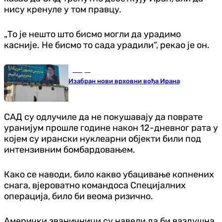
нису кренуле у том правцу.
„То је нешто што бисмо могли да урадимо
касније. Не бисмо то сада урадили“, рекао је он.
Свијет
Изабран нови врховни вођа Ирана
САД су одлучиле да не покушавају да поврате
уранијум прошле године након 12-дневног рата у
којем су ирански нуклеарни објекти били под
интензивним бомбардовањем.
Како се наводи, било какво убацивање копнених
снага, вјероватно командоса Специјалних
операција, било би веома ризично.
Амерички званичници су навели да би ваздушна