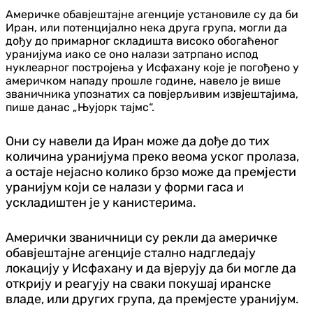
Америчке обавјештајне агенције установиле су да би
Иран, или потенцијално нека друга група, могли да
дођу до примарног складишта високо обогаћеног
уранијума иако се оно налази затрпано испод
нуклеарног постројења у Исфахану које је погођено у
америчком нападу прошле године, навело је више
званичника упознатих са повјерљивим извјештајима,
пише данас „Њујорк тајмс“.
Они су навели да Иран може да дође до тих
количина уранијума преко веома уског пролаза,
а остаје нејасно колико брзо може да премјести
уранијум који се налази у форми гаса и
ускладиштен је у канистерима.
Амерички званичници су рекли да америчке
обавјештајне агенције стално надгледају
локацију у Исфахану и да вјерују да би могле да
открију и реагују на сваки покушај иранске
владе, или других група, да премјесте уранијум.