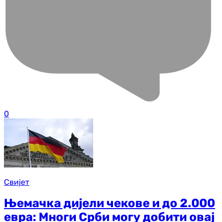
0
Свијет
Њемачка дијели чекове и до 2.000
евра: Многи Срби могу добити овај