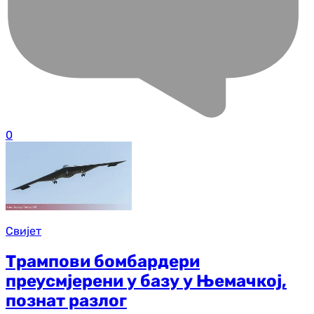
0
Свијет
Трампови бомбардери
преусмјерени у базу у Њемачкој,
познат разлог