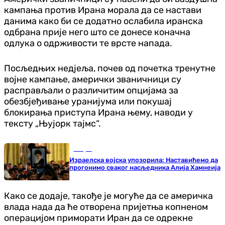
кампања против Ирана морала да се настави
данима како би се додатно ослабила иранска
одбрана прије него што се донесе коначна
одлука о одрживости те врсте напада.
Посљедњих недјеља, почев од почетка тренутне
војне кампање, амерички званичници су
расправљали о различитим опцијама за
обезбјеђивање уранијума или покушај
блокирања приступа Ирана њему, наводи у
тексту „Њујорк тајмс“.
Свијет
Израелска војска упозорила: Наставићемо да
прогонимо сваког насљедника Алија Хамнеија
Како се додаје, такође је могуће да се америчка
влада нада да ће отворена пријетња копненом
операцијом приморати Иран да се одрекне