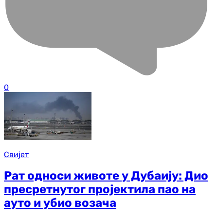
0
Свијет
Рат односи животе у Дубаију: Дио
пресретнутог пројектила пао на
ауто и убио возача