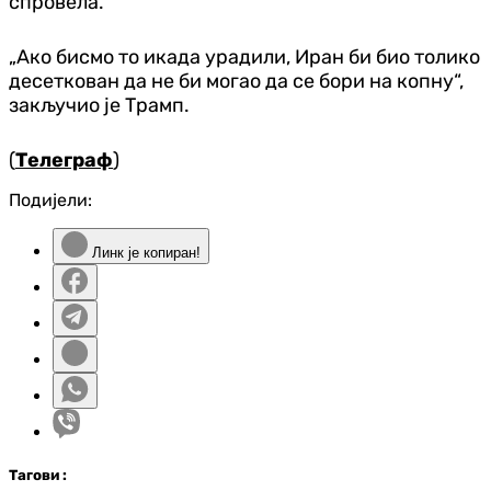
спровела.
„Ако бисмо то икада урадили, Иран би био толико
десеткован да не би могао да се бори на копну“,
закључио је Трамп.
(
Телеграф
)
Подијели:
Линк је копиран!
Таг
ови
: