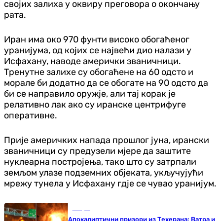
својих залиха у оквиру преговора о окончању
рата.
Иран има око 970 фунти високо обогаћеног
уранијума, од којих се највећи дио налази у
Исфахану, наводе амерички званичници.
Тренутне залихе су обогаћене на 60 одсто и
морале би додатно да се обогате на 90 одсто да
би се направило оружје, али тај корак је
релативно лак ако су иранске центрифуге
оперативне.
Прије америчких напада прошлог јуна, ирански
званичници су предузели мјере да заштите
нуклеарна постројења, тако што су затрпали
земљом улазе подземних објеката, укључујући
мрежу тунела у Исфахану гдје се чувао уранијум.
Свијет
Апокалиптични призори из Техерана: Ватра и