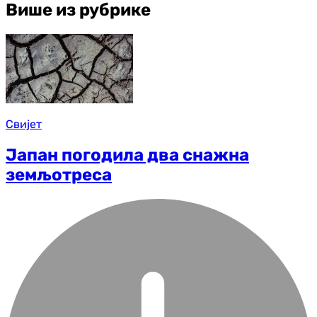
Више из рубрике
Свијет
Јапан погодила два снажна
земљотреса