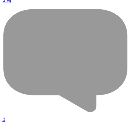
5 мј
0