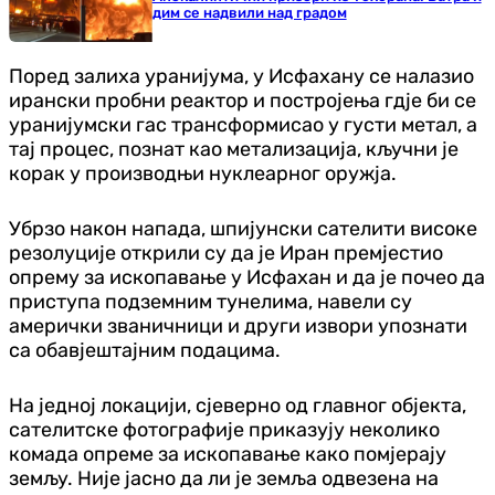
дим се надвили над градом
Поред залиха уранијума, у Исфахану се налазио
ирански пробни реактор и постројења гдје би се
уранијумски гас трансформисао у густи метал, а
тај процес, познат као метализација, кључни је
корак у производњи нуклеарног оружја.
Убрзо након напада, шпијунски сателити високе
резолуције открили су да је Иран премјестио
опрему за ископавање у Исфахан и да је почео да
приступа подземним тунелима, навели су
амерички званичници и други извори упознати
са обавјештајним подацима.
На једној локацији, сјеверно од главног објекта,
сателитске фотографије приказују неколико
комада опреме за ископавање како помјерају
земљу. Није јасно да ли је земља одвезена на