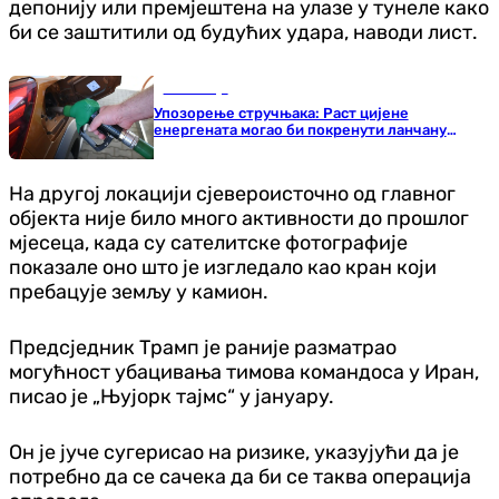
депонију или премјештена на улазе у тунеле како
би се заштитили од будућих удара, наводи лист.
Економија
Упозорење стручњака: Раст цијене
енергената могао би покренути ланчану
реакцију
На другој локацији сјевероисточно од главног
објекта није било много активности до прошлог
мјесеца, када су сателитске фотографије
показале оно што је изгледало као кран који
пребацује земљу у камион.
Предсједник Трамп је раније разматрао
могућност убацивања тимова командоса у Иран,
писао је „Њујорк тајмс“ у јануару.
Он је јуче сугерисао на ризике, указујући да је
потребно да се сачека да би се таква операција