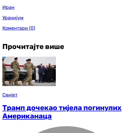
Иран
Уранијум
Коментари
(0)
Прочитајте више
Свијет
Трамп дочекао тијела погинулих
Американаца