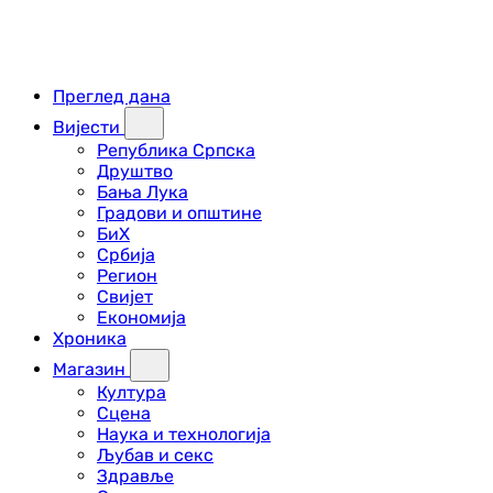
Преглед дана
Вијести
Република Српска
Друштво
Бања Лука
Градови и општине
БиХ
Србија
Регион
Свијет
Економија
Хроника
Магазин
Култура
Сцена
Наука и технологија
Љубав и секс
Здравље