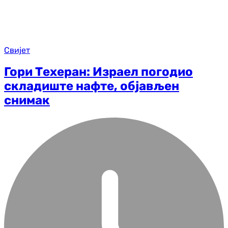
Свијет
Гори Техеран: Израел погодио
складиште нафте, објављен
снимак