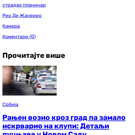
страдао планинар
Рио Де Жанеиро
Камера
Коментари
(0)
Прочитајте више
Србија
Рањен возио кроз град па замало
искрварио на клупи: Детаљи
пуцњаве у Новом Саду