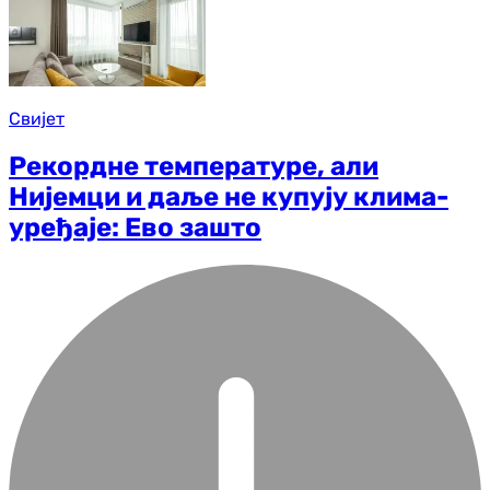
Свијет
Рекордне температуре, али
Нијемци и даље не купују клима-
уређаје: Ево зашто