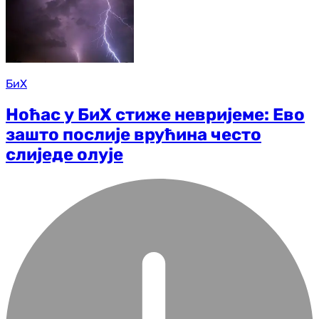
БиХ
Ноћас у БиХ стиже невријеме: Ево
зашто послије врућина често
слиједе олује