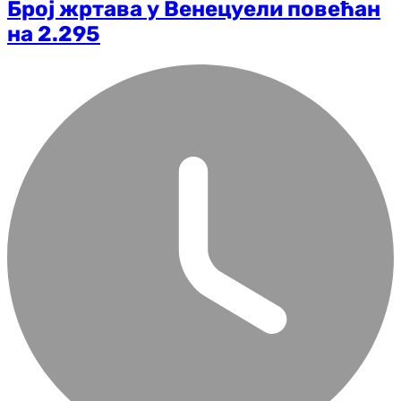
Број жртава у Венецуели повећан
на 2.295