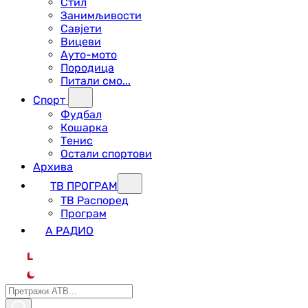
Стил
Занимљивости
Савјети
Вицеви
Ауто-мото
Породица
Питали смо...
Спорт
Фудбал
Кошарка
Тенис
Остали спортови
Архива
ТВ ПРОГРАМ
ТВ Распоред
Програм
А РАДИО
L