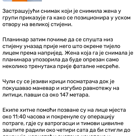
Застрашујући снимак који је снимила жена у
групи приказује га како се позиционира у уском
отвору на великој стијени.
Планинар затим почиње да се спушта низ
стијену уназад прије него што окрене тијело
лицем према напријед. Жена која га је снимала је
планинара упозорила да буде опрезан само
неколико тренутака прије фаталне несреће.
Чули су се језиви крици посматрача док је
покушавао маневар и изгубио равнотежу на
литици, павши са око 147 метара.
Екипе хитне помоћи позване су на лице мјеста
око 11:40 часова и покренуле су операцију
потраге, гдје су ватрогасци и тимови цивилне
заштите радили око четири сата да би стигли до