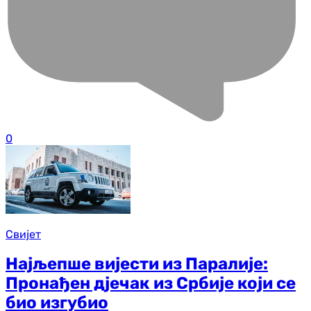
0
Свијет
Најљепше вијести из Паралије:
Пронађен дјечак из Србије који се
био изгубио