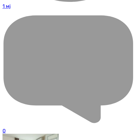
1 мј
0