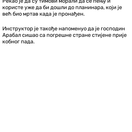
Рекао је да су тимови морали да се пењу и
користе уже да би дошли до планинара, који је
већ био мртав када је пронађен.
Инструктор је такође напоменуо да је господин
Арабал сишао са погрешне стране стијене прије
кобног пада.