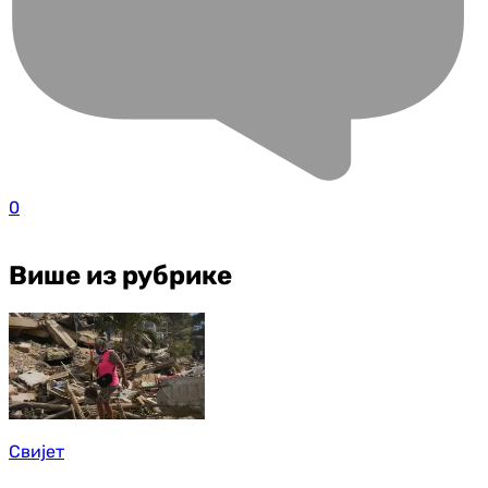
0
Више из рубрике
Свијет