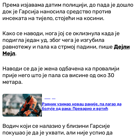
Према изјавама датим полицији, до пада је дошло
док је Гарсија наносила средство против
инсеката на тијело, стојећи на косини.
Како се наводи, нога јој се оклизнула када је
подигла један уд, због чега је изгубила
равнотежу и пала ка стрмој падини, пише
Дејли
Мејл
.
Наводи се да је жена одбачена ка провалији
прије него што је пала са висине од око 30
метара.
Свијет
Радник узимао новац раније, па лагао да
болује од рака: Преварио и вртић
Водич који се налазио у близини Гарсије
покушао је да је ухвати, али није успио да