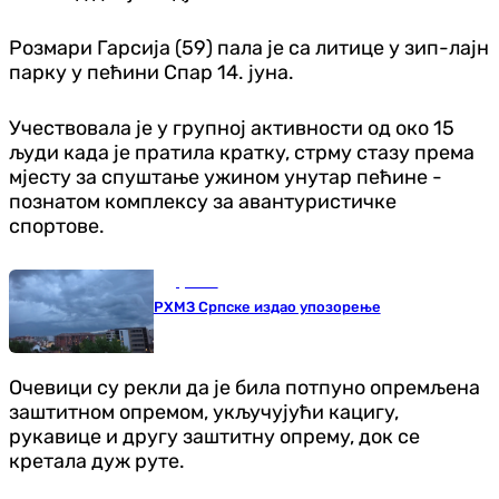
Розмари Гарсија (59) пала је са литице у зип-лајн
парку у пећини Спар 14. јуна.
Учествовала је у групној активности од око 15
људи када је пратила кратку, стрму стазу према
мјесту за спуштање ужином унутар пећине -
познатом комплексу за авантуристичке
спортове.
Друштво
РХМЗ Српске издао упозорење
Очевици су рекли да је била потпуно опремљена
заштитном опремом, укључујући кацигу,
рукавице и другу заштитну опрему, док се
кретала дуж руте.