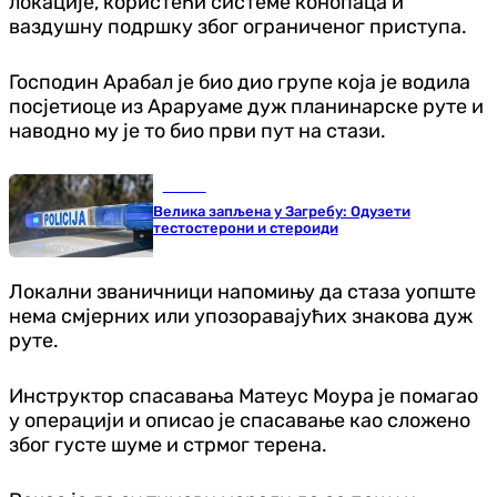
локације, користећи системе конопаца и
ваздушну подршку због ограниченог приступа.
Господин Арабал је био дио групе која је водила
посјетиоце из Араруаме дуж планинарске руте и
наводно му је то био први пут на стази.
Регион
Велика запљена у Загребу: Одузети
тестостерони и стероиди
Локални званичници напомињу да стаза уопште
нема смјерних или упозоравајућих знакова дуж
руте.
Инструктор спасавања Матеус Моура је помагао
у операцији и описао је спасавање као сложено
због густе шуме и стрмог терена.