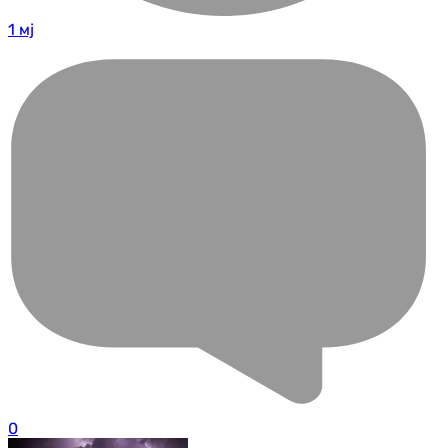
1 мј
0