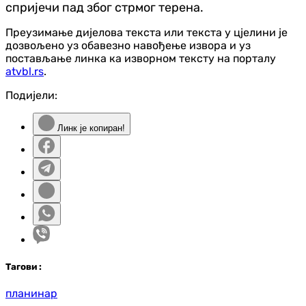
спријечи пад због стрмог терена.
Преузимање дијелова текста или текста у цјелини је
дозвољено уз обавезно навођење извора и уз
постављање линка ка изворном тексту на порталу
atvbl.rs
.
Подијели:
Линк је копиран!
Таг
ови
:
планинар