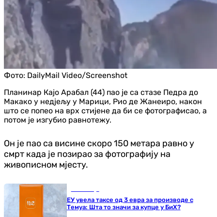
Фото:
DailyMail Video/Screenshot
Планинар Кајо Арабал (44) пао је са стазе Педра до
Макако у недјељу у Марици, Рио де Жанеиро, након
што се попео на врх стијене да би се фотографисао, а
потом је изгубио равнотежу.
Он је пао са висине скоро 150 метара равно у
смрт када је позирао за фотографију на
живописном мјесту.
Економија
ЕУ увела таксе од 3 евра за производе с
Темуа: Шта то значи за купце у БиХ?