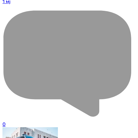
1 мј
0