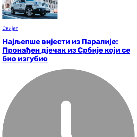
Свијет
Најљепше вијести из Паралије:
Пронађен дјечак из Србије који се
био изгубио