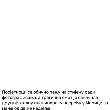
Посјетиоци се обично пењу на стијену ради
фотографисања, а трагична смрт је означила
другу фаталну планинарску несрећу у Марици за
мање од двије недјеље.