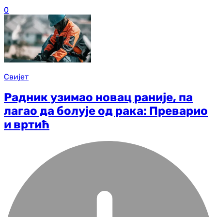
0
Свијет
Радник узимао новац раније, па
лагао да болује од рака: Преварио
и вртић