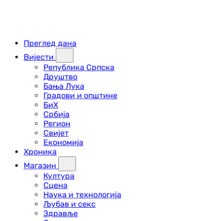
Преглед дана
Вијести
Република Српска
Друштво
Бања Лука
Градови и општине
БиХ
Србија
Регион
Свијет
Економија
Хроника
Магазин
Култура
Сцена
Наука и технологија
Љубав и секс
Здравље