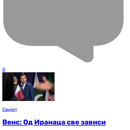
0
Свијет
Венс: Од Иранаца све зависи