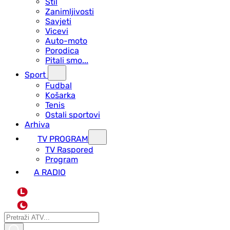
Stil
Zanimljivosti
Savjeti
Vicevi
Auto-moto
Porodica
Pitali smo...
Sport
Fudbal
Košarka
Tenis
Ostali sportovi
Arhiva
TV PROGRAM
ТV Raspored
Program
A RADIO
L