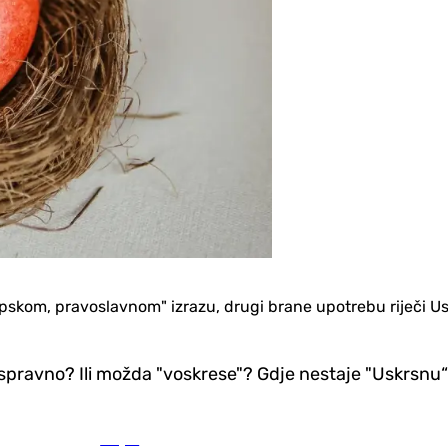
"srpskom, pravoslavnom" izrazu, drugi brane upotrebu riječi Us
" ispravno? Ili možda "voskrese"? Gdje nestaje "Uskrsnu“
Svijet