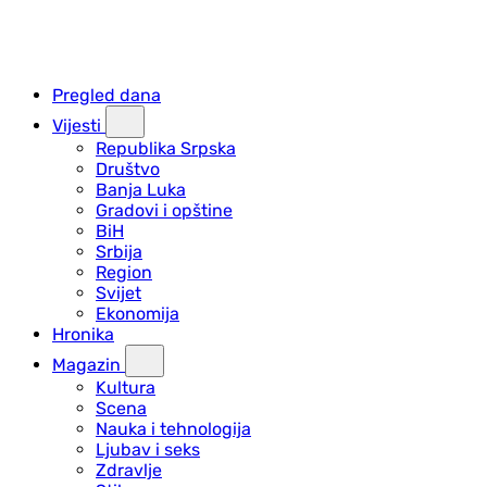
Pregled dana
Vijesti
Republika Srpska
Društvo
Banja Luka
Gradovi i opštine
BiH
Srbija
Region
Svijet
Ekonomija
Hronika
Magazin
Kultura
Scena
Nauka i tehnologija
Ljubav i seks
Zdravlje