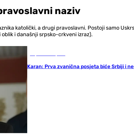
 pravoslavni naziv
nika katolički, a drugi pravoslavni. Postoji samo Uskrs
i oblik i današnji srpsko-crkveni izraz).
Republika Srpska
Karan: Prva zvanična posjeta biće Srbiji i n