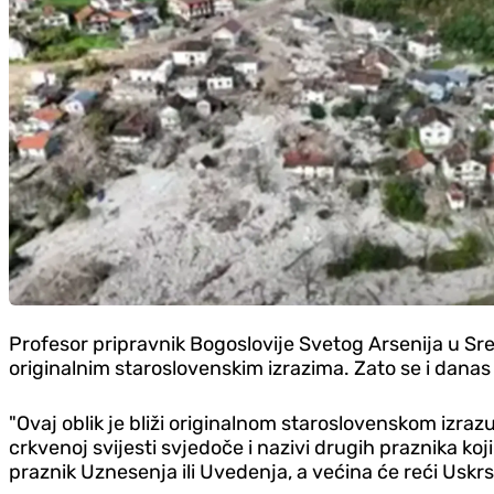
Profesor pripravnik Bogoslovije Svetog Arsenija u Sr
originalnim staroslovenskim izrazima. Zato se i danas k
"Ovaj oblik je bliži originalnom staroslovenskom izra
crkvenoj svijesti svjedoče i nazivi drugih praznika ko
praznik Uznesenja ili Uvedenja, a većina će reći Uskrs