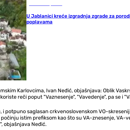
Gradovi i opštine
U Jablanici kreće izgradnja zgrade za porod
poplavama
emskim Karlovcima, Ivan Neđić, objašnjava: Oblik Vaskr
oriste reči poput "Vaznesenje", "Vavedenje", pa se i "Va
zu, i potpuno saglasan crkvenoslovenskom VO-skresenije
ji počinju istim prefiksom kao što su VA-znesenje, VA-ve
", objašnjava Neđić.