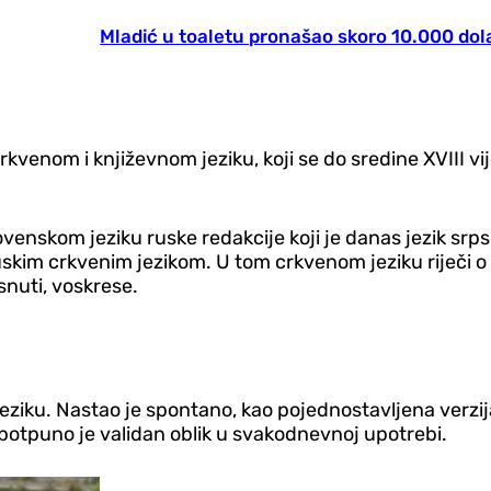
Mladić u toaletu pronašao skoro 10.000 dola
crkvenom i književnom jeziku, koji se do sredine XVIII
slovenskom jeziku ruske redakcije koji je danas jezik sr
 ruskim crkvenim jezikom. U tom crkvenom jeziku riječi o
snuti, voskrese.
eziku. Nastao je spontano, kao pojednostavljena verzija
 potpuno je validan oblik u svakodnevnoj upotrebi.