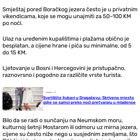
Smještaj pored Boračkog jezera često je u privatnim
vikendicama, koje se mogu unajmiti za 50–100 KM
po noći.
Ulaz na uređenim kupalištima i plažama obično je
besplatan, a cijene hrane i pića su minimalne, od 5
do 15 KM.
Ljetovanje u Bosni i Hercegovini je pristupačno,
raznovrsno i pogodno za različite vrste turista.
Srbija
Svetilište ljubavi u Dragačevu: Skriveno mjesto
gdje se samci preko noći pretvaraju u mladence
Bilo da se radi o sunčanju na Neumskom moru,
kulturnoj šetnji Mostarom ili odmoru uz mirna jezera,
cijene su često niže nego u susjednim zemljama, što