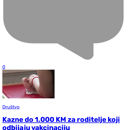
0
Društvo
Kazne do 1.000 KM za roditelje koji
odbijaju vakcinaciju