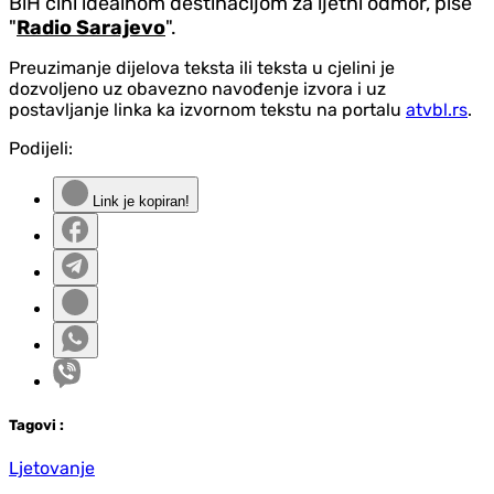
BiH čini idealnom destinacijom za ljetni odmor, piše
"
Radio Sarajevo
".
Preuzimanje dijelova teksta ili teksta u cjelini je
dozvoljeno uz obavezno navođenje izvora i uz
postavljanje linka ka izvornom tekstu na portalu
atvbl.rs
.
Podijeli:
Link je kopiran!
Tag
ovi
:
Ljetovanje