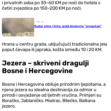
i privatnih soba po 30–60 KM po noći do hotela s
četiri zvjezdice po 150–200 KM po noći.
Svijet
Sudar zime i ljeta, grad doslovno ''progutan''
Hrana u centru grada, uključujući tradicionalna jela
poput ćevapa ili japraka, košta između 10 i 20 KM.
Jezera – skriveni dragulji
Bosne i Hercegovine
Bosna i Hercegovina obiluje prirodnim ljepotama, a
njena jezera su idealna destinacija za odmor u
prirodi i osvježenje od ljetnih vrućina. Primjeri su
Boračko, Jablaničko, Modrac, Bilećko, Balkana
jezero.