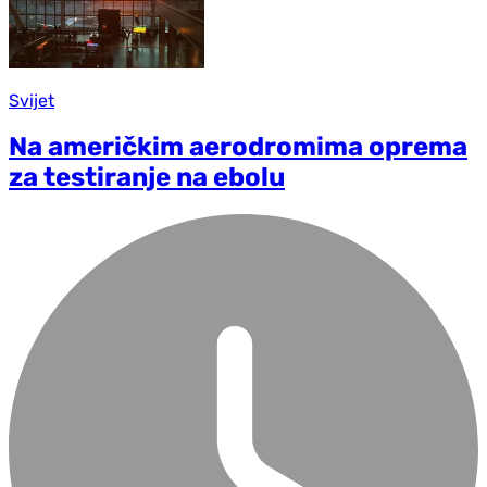
Svijet
Na američkim aerodromima oprema
za testiranje na ebolu