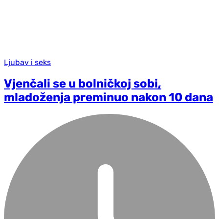
Ljubav i seks
Vjenčali se u bolničkoj sobi,
mladoženja preminuo nakon 10 dana