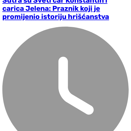
Sutra su Sveti car Konstantin i
carica Jelena: Praznik koji je
promijenio istoriju hrišćanstva