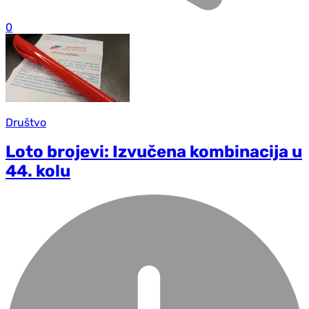
0
Društvo
Loto brojevi: Izvučena kombinacija u
44. kolu