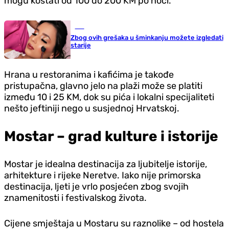
mogu koštati od 100 do 200 KM po noći.
Stil
Zbog ovih grešaka u šminkanju možete izgledati
starije
Hrana u restoranima i kafićima je takođe
pristupačna, glavno jelo na plaži može se platiti
između 10 i 25 KM, dok su pića i lokalni specijaliteti
nešto jeftiniji nego u susjednoj Hrvatskoj.
Mostar – grad kulture i istorije
Mostar je idealna destinacija za ljubitelje istorije,
arhitekture i rijeke Neretve. Iako nije primorska
destinacija, ljeti je vrlo posjećen zbog svojih
znamenitosti i festivalskog života.
Cijene smještaja u Mostaru su raznolike – od hostela