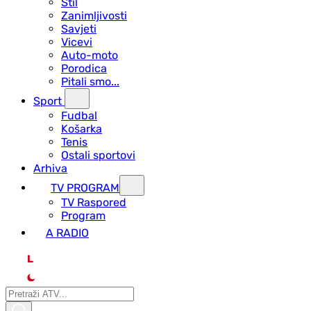
Stil
Zanimljivosti
Savjeti
Vicevi
Auto-moto
Porodica
Pitali smo...
Sport
Fudbal
Košarka
Tenis
Ostali sportovi
Arhiva
TV PROGRAM
ТV Raspored
Program
A RADIO
L