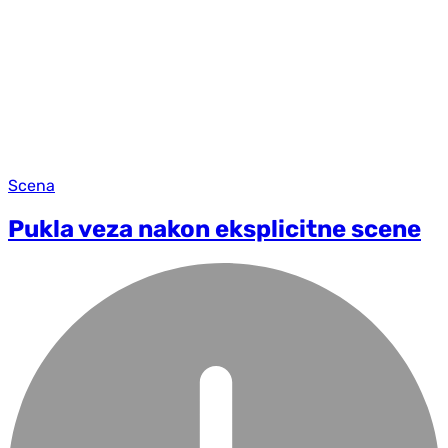
Scena
Pukla veza nakon eksplicitne scene