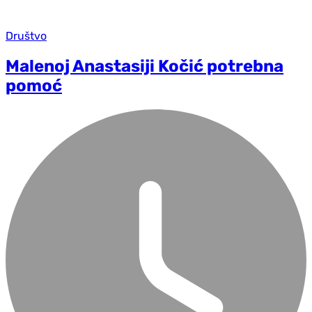
Društvo
Malenoj Anastasiji Kočić potrebna
pomoć