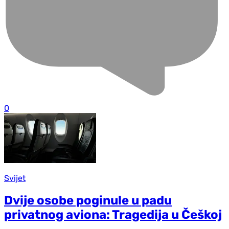
0
Svijet
Dvije osobe poginule u padu
privatnog aviona: Tragedija u Češkoj