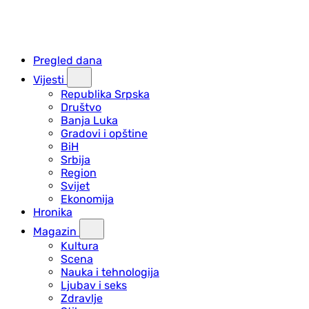
Pregled dana
Vijesti
Republika Srpska
Društvo
Banja Luka
Gradovi i opštine
BiH
Srbija
Region
Svijet
Ekonomija
Hronika
Magazin
Kultura
Scena
Nauka i tehnologija
Ljubav i seks
Zdravlje