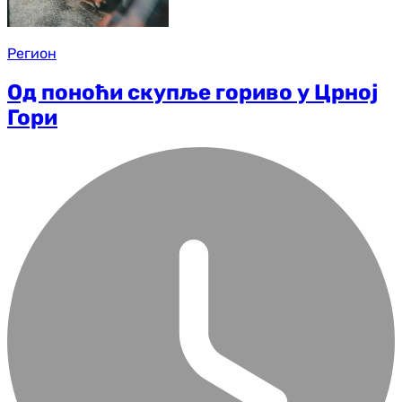
Регион
Од поноћи скупље гориво у Црној
Гори