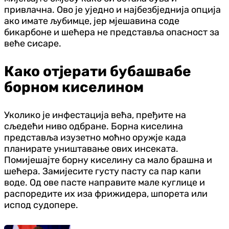
привлачна. Ово је уједно и најбезбједнија опција
ако имате љубимце, јер мјешавина соде
бикарбоне и шећера не представља опасност за
веће сисаре.
Како отјерати бубашвабе
борном киселином
Уколико је инфестација већа, пређите на
сљедећи ниво одбране. Борна киселина
представља изузетно моћно оружје када
планирате уништавање ових инсеката.
Помијешајте борну киселину са мало брашна и
шећера. Замијесите густу пасту са пар капи
воде. Од ове пасте направите мале куглице и
распоредите их иза фрижидера, шпорета или
испод судопере.