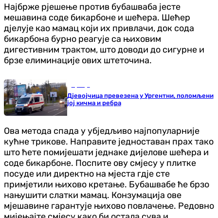
Најбрже рјешење против бубашваба јесте
мешавина соде бикарбоне и шећера. Шећер
дјелује као мамац који их привлачи, док сода
бикарбона бурно реагује са њиховим
дигестивним трактом, што доводи до сигурне и
брзе елиминације ових штеточина.
Србија
Дјевојчица превезена у Ургентни, поломљени
јој кичма и ребра
Ова метода спада у убједљиво најпопуларније
кућне трикове. Направите једноставан прах тако
што ћете помијешати једнаке дијелове шећера и
соде бикарбоне. Поспите ову смјесу у плитке
посуде или директно на мјеста гдје сте
примјетили њихово кретање. Бубашвабе ће брзо
нањушити слатки мамац. Конзумација ове
мјешавине гарантује њихово повлачење. Редовно
мијењајте смјесу како би остала сува и