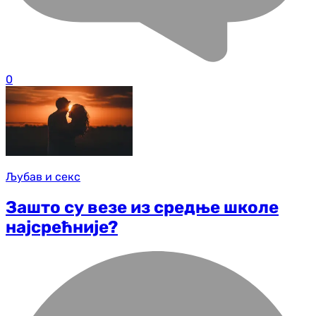
0
Љубав и секс
Зашто су везе из средње школе
најсрећније?