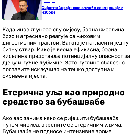
Свијет
Сијарто: Украјинске службе се мијешају у
изборе
Када инсект унесе ову смјесу, борна киселина
брзо и агресивно реагује са њиховим
дигестивним трактом. Важно је нагласити једну
битну ствар. Иако је веома ефикасна, борна
киселина представља потенцијалну опасност за
дјецу и кућне љубимце. Зато куглице обавезно
поставите искључиво на тешко доступна и
скривена мјеста.
Етерична уља као природно
средство за бубашвабе
Ако вас занима како се ријешити бубашваба
путем мириса, окрените се етеричним уљима.
Бубашвабе не подносе интензивне ароме.