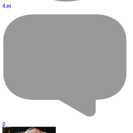
4 мј
0