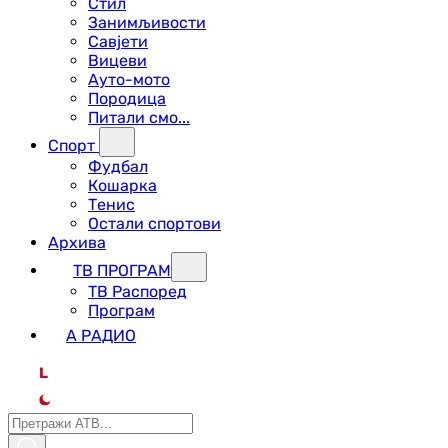
Стил
Занимљивости
Савјети
Вицеви
Ауто-мото
Породица
Питали смо...
Спорт
Фудбал
Кошарка
Тенис
Остали спортови
Архива
ТВ ПРОГРАМ
ТВ Распоред
Програм
А РАДИО
L