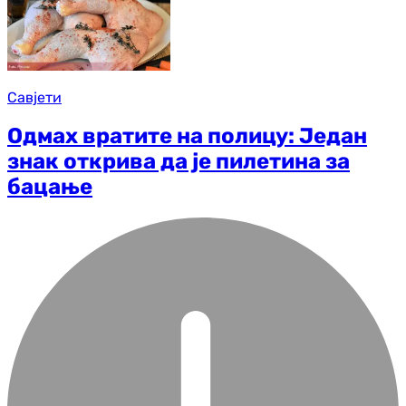
Савјети
Одмах вратите на полицу: Један
знак открива да је пилетина за
бацање