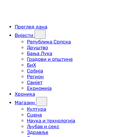
Преглед дана
Вијести
Република Српска
Друштво
Бања Лука
Градови и општине
БиХ
Србија
Регион
Свијет
Економија
Хроника
Магазин
Култура
Сцена
Наука и технологија
Љубав и секс
Здравље