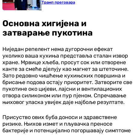
Трамп преговара
Основна хигијена и
затварање пукотина
Ниједан репелент нема дугорочни ефекат
уколико ваша кухиња представља сталан извор
хране. Мрвице хљеба, просут сок или отворене
канте за смеће дјелују као магнет за штеточине.
Зато редовно чишћење кухињских површина и
брисање подова остају приоритет. Затворите све
пукотине око цијеви, лајсни и вентилационих
отвора силиконом или пур пјеном. Спречавање
њиховог уласка увијек даје најбоље резултате.
Присуство ових буба доноси и здравствене
ризике. Њихов измет и пљувачка преносе
бактерије и потенцијално погоршавају симптоме