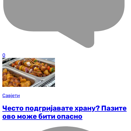
0
Савјети
Често подгријавате храну? Пазите
ово може бити опасно