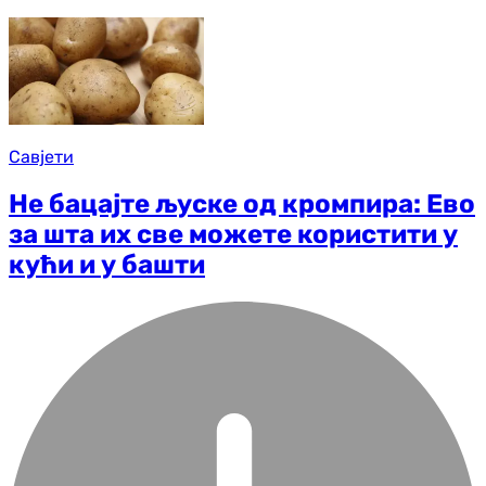
Савјети
Не бацајте љуске од кромпира: Ево
за шта их све можете користити у
кући и у башти