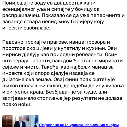
Помијешајте воду са двадесетак капи
есенцијалног уља и сипајте у бочицу са
распршивачем. Показало се да уље пеперминта и
лаванде ствара невидљиву баријеру коју
инсекти заобилазе.
Редовно прскајте прагове, ивице прозора и
просторе око цијеви у купатилу и кухињи. Ови
мириси дјелују као природни репеленти. Осим
што терају напасти, ваш дом ће стално мирисати
свјеже и чисто. Такође, као најбољи мамац за
инсекте који споро дјелује издваја се
дијатомејска земља. Овај фини прах оштећује
њихов спољашњи оклоп, доводећи до исушивања
и сигурног краја. Безбједан је за људе, али
захтјева мало стрпљења јер резултати не долазе
преко ноћи.
Свијет
Откривено ко је ирански званичник с којим