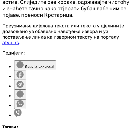
астме. Слиједите ове кораке, одржавајте чистоћу
и знаћете тачно како отјерати бубашвабе чим се
појаве, преноси Крстарица.
Преузимање дијелова текста или текста у цјелини је
дозвољено уз обавезно навођење извора и уз
постављање линка ка изворном тексту на порталу
atvbl.rs
.
Подијели:
Линк је копиран!
Таг
ови
: