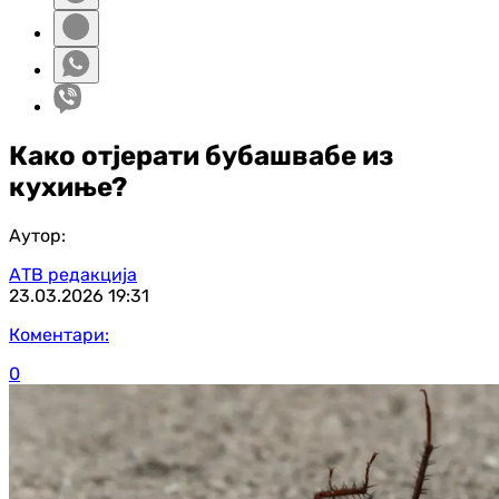
Како отјерати бубашвабе из
кухиње?
Аутор:
АТВ редакција
23.03.2026
19:31
Коментари:
0