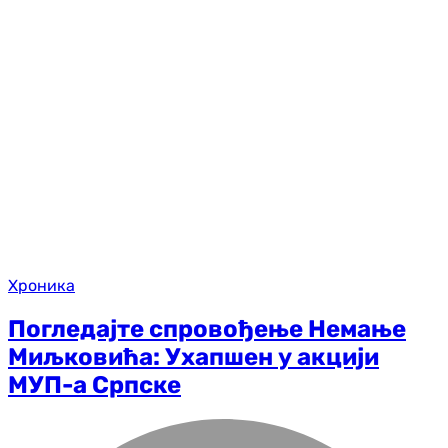
Хроника
Погледајте спровођење Немање
Миљковића: Ухапшен у акцији
МУП-а Српске