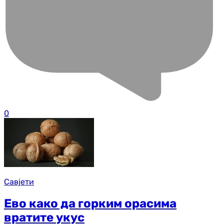
0
Савјети
Ево како да горким орасима
вратите укус