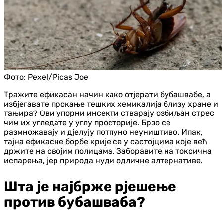
Фото:
Pexel/Picas Joe
Тражите ефикасан начин како отјерати бубашвабе, а
избјегавате прскање тешких хемикалија близу хране и
тањира? Ови упорни инсекти стварају озбиљан стрес
чим их угледате у углу просторије. Брзо се
размножавају и дјелују потпуно неуништиво. Ипак,
тајна ефикасне борбе крије се у састојцима које већ
држите на својим полицама. Заборавите на токсична
испарења, јер природа нуди одличне алтернативе.
Шта је најбрже рјешење
против бубашваба?