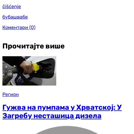
čišćenje
бубашвабе
Коментари
(0)
Прочитајте више
Регион
Гужва на пумпама у Хрватској: У
Загребу несташица дизела