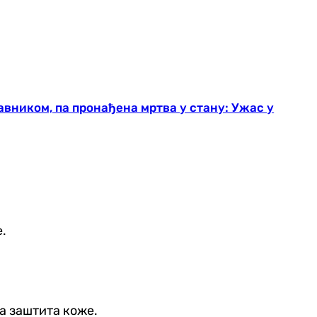
вником, па пронађена мртва у стану: Ужас у
.
а заштита коже.