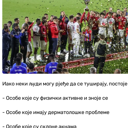
Иако неки људи могу рјеђе да се туширају, постој
- Особе које су физички активне и зноје се
- Особе које имају дерматолошке проблеме
- Особе које су склоне акнама