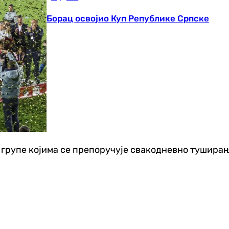
Борац освојио Куп Републике Српске
е групе којима се препоручује свакодневно туширање