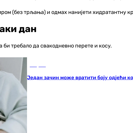
ром (без трљања) и одмах нанијети хидратантну к
ваки дан
а би требало да свакодневно перете и косу.
Савјети
Један зачин може вратити боју одјећи ко