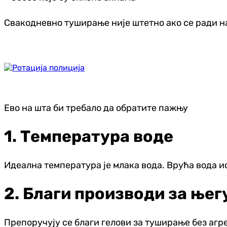
Свакодневно туширање није штетно ако се ради н
Ево на шта би требало да обратите пажњу
1. Температура воде
Идеална температура је млака вода. Врућа вода и
2. Благи производи за њег
Препоручују се благи гелови за туширање без агр