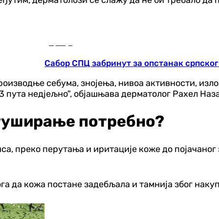
Србија
Сабор СПЦ забринут за опстанак српског
оизводње себума, знојења, нивоа активности, изло
3 пута недјељно", објашњава дерматолог Рахел Наз
е туширање потребно?
иса, преко перутања и иритације коже до појачано
ога да кожа постане задебљала и тамнија због наку
Фудбал