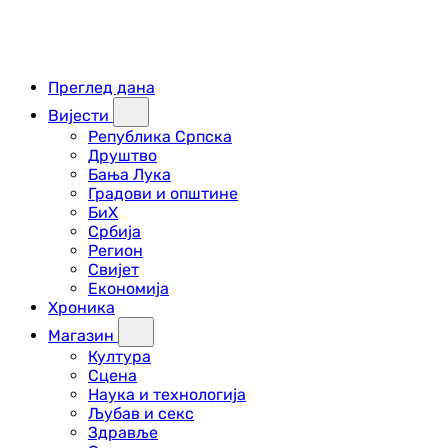
Преглед дана
Вијести
Република Српска
Друштво
Бања Лука
Градови и општине
БиХ
Србија
Регион
Свијет
Економија
Хроника
Магазин
Култура
Сцена
Наука и технологија
Љубав и секс
Здравље