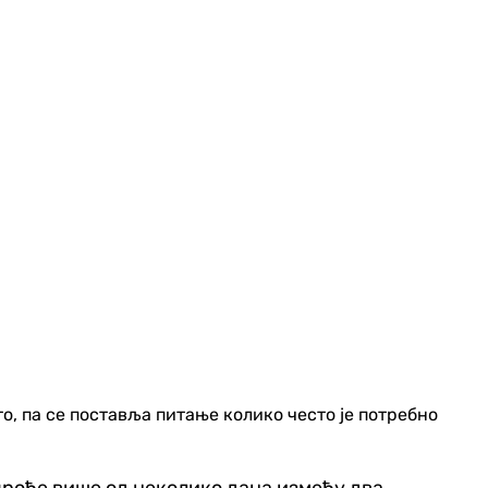
, па се поставља питање колико често је потребно
 прође више од неколико дана између два