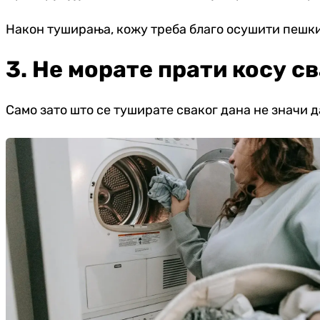
Након туширања, кожу треба благо осушити пешки
3. Не морате прати косу с
Само зато што се туширате сваког дана не значи д