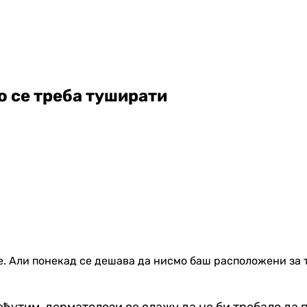
о се треба туширати
 Али понекад се дешава да нисмо баш расположени за то
еђутим, дерматолози се слажу да не би требало да