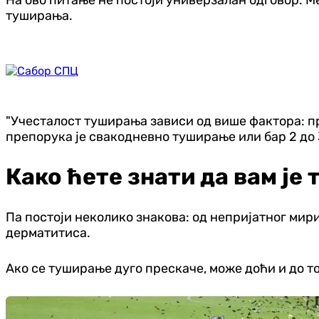
туширања.
"Учесталост туширања зависи од више фактора: пр
препорука је свакодневно туширање или бар 2 до 
Како ћете знати да вам ј
Па постоји неколико знакова: од непријатног мир
дерматитиса.
Ако се туширање дуго прескаче, може доћи и до т