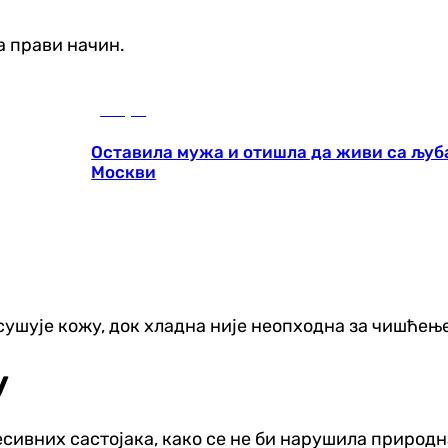
а прави начин.
Свијет
Оставила мужа и отишла да живи са љуба
Москви
сушује кожу, док хладна није неопходна за чишћење
у
есивних састојака, како се не би нарушила природн