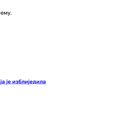
рему.
ја је изблиједила