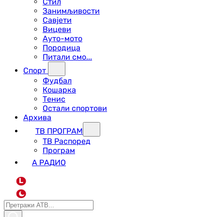
Стил
Занимљивости
Савјети
Вицеви
Ауто-мото
Породица
Питали смо...
Спорт
Фудбал
Кошарка
Тенис
Остали спортови
Архива
ТВ ПРОГРАМ
ТВ Распоред
Програм
А РАДИО
L