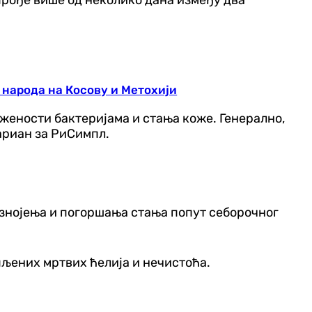
 народа на Косову и Метохији
жености бактеријама и стања коже. Генерално,
ариан за РиСимпл.
г знојења и погоршања стања попут себорочног
пљених мртвих ћелија и нечистоћа.