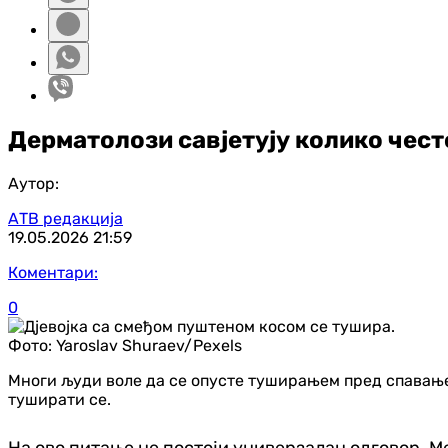
Дерматолози савјетују колико чест
Аутор:
АТВ редакција
19.05.2026
21:59
Коментари:
0
Фото:
Yaroslav Shuraev/Pexels
Многи људи воле да се опусте туширањем пред спавање.
туширати се.
На ово питање не постоји универзалан одговор. М