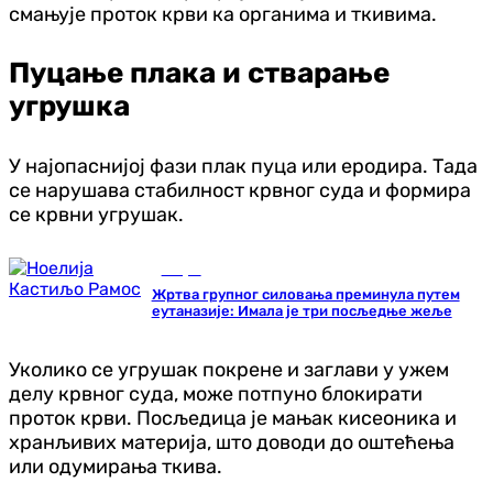
смањује проток крви ка органима и ткивима.
Пуцање плака и стварање
угрушка
У најопаснијој фази плак пуца или еродира. Тада
се нарушава стабилност крвног суда и формира
се крвни угрушак.
Свијет
Жртва групног силовања преминула путем
еутаназије: Имала је три посљедње жеље
Уколико се угрушак покрене и заглави у ужем
делу крвног суда, може потпуно блокирати
проток крви. Посљедица је мањак кисеоника и
хранљивих материја, што доводи до оштећења
или одумирања ткива.