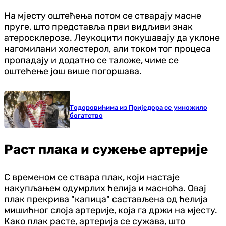
На мјесту оштећења потом се стварају масне
пруге, што представља први видљиви знак
атеросклерозе. Леукоцити покушавају да уклоне
нагомилани холестерол, али током тог процеса
пропадају и додатно се таложе, чиме се
оштећење још више погоршава.
Породица
Тодоровићима из Приједора се умножило
богатство
Раст плака и сужење артерије
С временом се ствара плак, који настаје
накупљањем одумрлих ћелија и масноћа. Овај
плак прекрива "капица" састављена од ћелија
мишићног слоја артерије, која га држи на мјесту.
Како плак расте, артерија се сужава, што