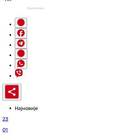
Најновије
23
01