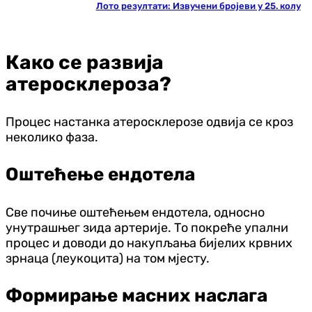
Лото резултати: Извучени бројеви у 25. колу
Како се развија
атеросклероза?
Процес настанка атеросклерозе одвија се кроз
неколико фаза.
Оштећење ендотела
Све почиње оштећењем ендотела, односно
унутрашњег зида артерије. То покреће упални
процес и доводи до накупљања бијелих крвних
зрнаца (леукоцита) на том мјесту.
Формирање масних наслага