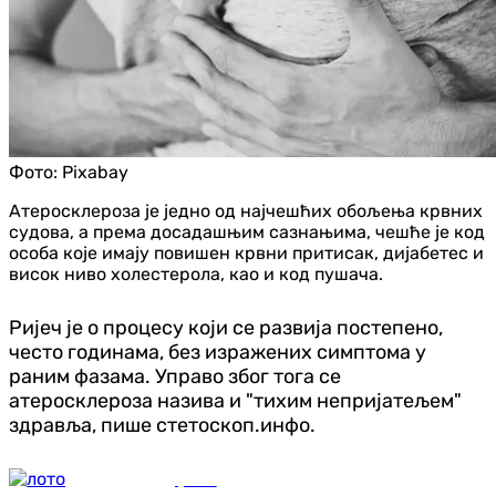
Фото:
Pixabay
Атеросклероза је једно од најчешћих обољења крвних
судова, а према досадашњим сазнањима, чешће је код
особа које имају повишен крвни притисак, дијабетес и
висок ниво холестерола, као и код пушача.
Ријеч је о процесу који се развија постепено,
често годинама, без изражених симптома у
раним фазама. Управо због тога се
атеросклероза назива и "тихим непријатељем"
здравља, пише стетоскоп.инфо.
Друштво