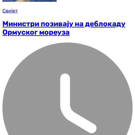
Свијет
Министри позивају на деблокаду
Ормуског мореуза