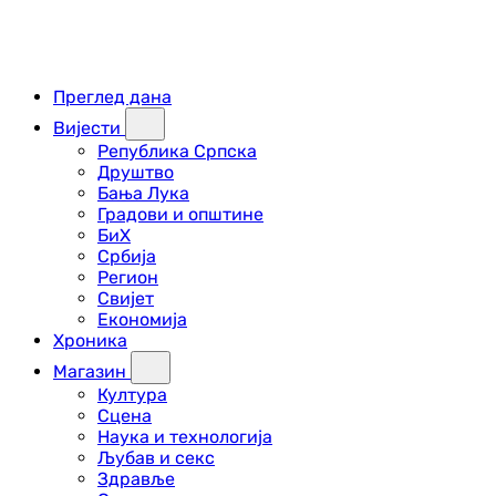
Преглед дана
Вијести
Република Српска
Друштво
Бања Лука
Градови и општине
БиХ
Србија
Регион
Свијет
Економија
Хроника
Магазин
Култура
Сцена
Наука и технологија
Љубав и секс
Здравље