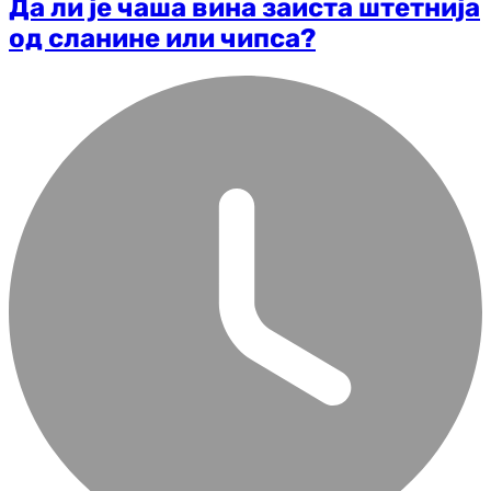
Да ли је чаша вина заиста штетнија
од сланине или чипса?