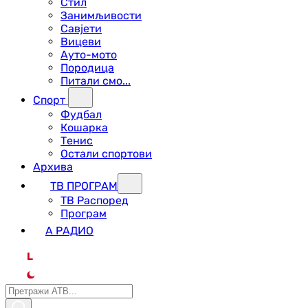
Стил
Занимљивости
Савјети
Вицеви
Ауто-мото
Породица
Питали смо...
Спорт
Фудбал
Кошарка
Тенис
Остали спортови
Архива
ТВ ПРОГРАМ
ТВ Распоред
Програм
А РАДИО
L