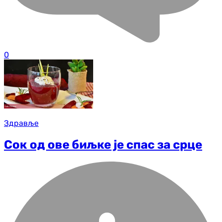
0
Здравље
Сок од ове биљке је спас за срце