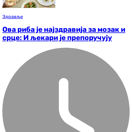
Здравље
Ова риба је најздравија за мозак и
срце: И љекари је препоручују