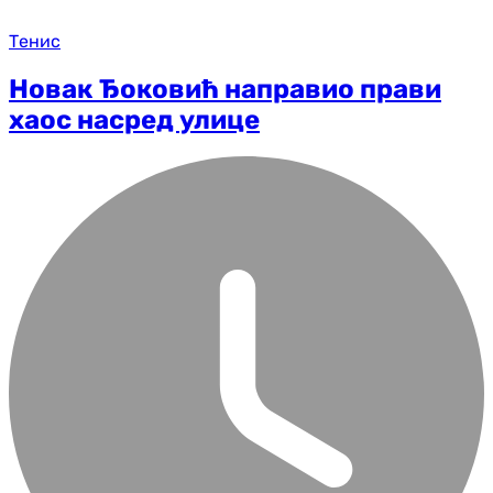
Тенис
Новак Ђоковић направио прави
хаос насред улице