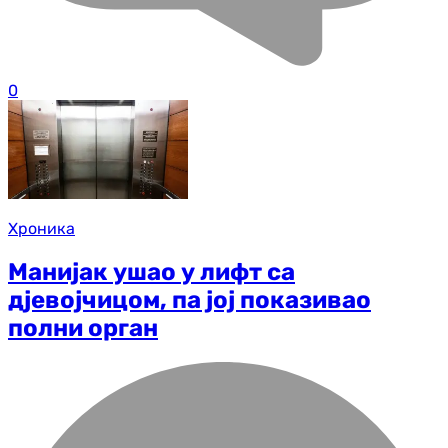
0
Хроника
Манијак ушао у лифт са
дјевојчицом, па јој показивао
полни орган