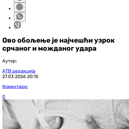
Ово обољење је најчешћи узрок
срчаног и можданог удара
Аутор:
АТВ редакција
27.03.2026
20:15
Коментари:
0