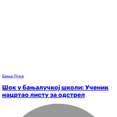
Бања Лука
Шок у бањалучкој школи: Ученик
нацртао листу за одстрел