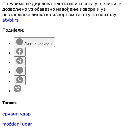
Преузимање дијелова текста или текста у цјелини је
дозвољено уз обавезно навођење извора и уз
постављање линка ка изворном тексту на порталу
atvbl.rs
.
Подијели:
Линк је копиран!
Таг
ови
:
срчани удар
moždani udar