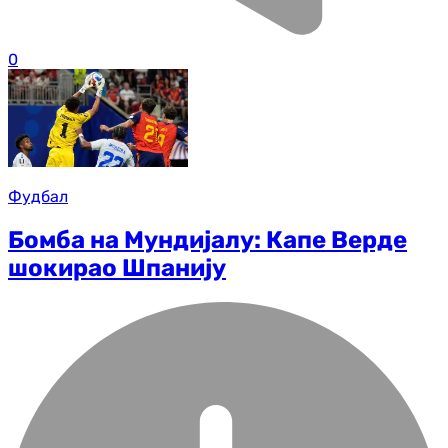
0
Фудбал
Бомба на Мундијалу: Капе Верде
шокирао Шпанију