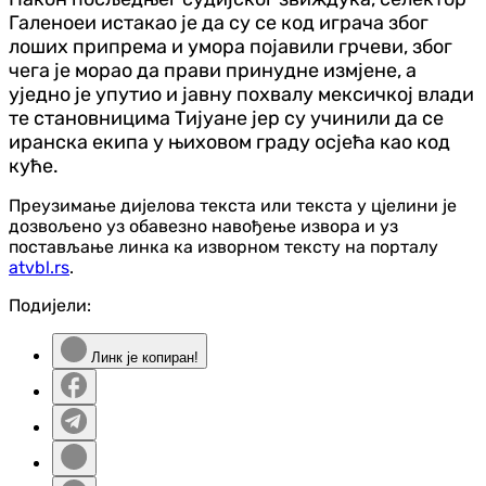
Галеноеи истакао је да су се код играча због
лоших припрема и умора појавили грчеви, због
чега је морао да прави принудне измјене, а
уједно је упутио и јавну похвалу мексичкој влади
те становницима Тијуане јер су учинили да се
иранска екипа у њиховом граду осјећа као код
куће.
Преузимање дијелова текста или текста у цјелини је
дозвољено уз обавезно навођење извора и уз
постављање линка ка изворном тексту на порталу
atvbl.rs
.
Подијели:
Линк је копиран!