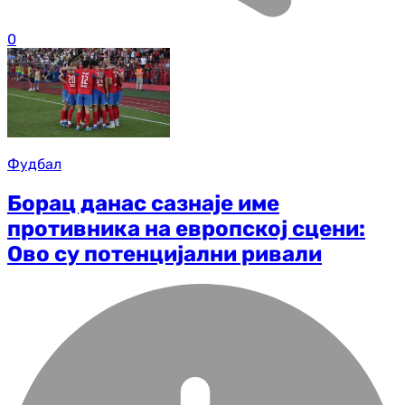
0
Фудбал
Борац данас сазнаје име
противника на европској сцени:
Ово су потенцијални ривали