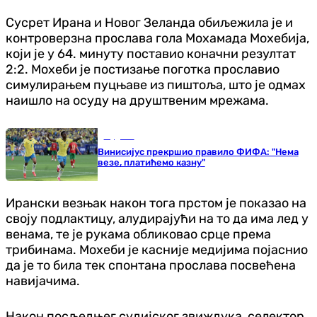
Сусрет Ирана и Новог Зеланда обиљежила је и
контроверзна прослава гола Мохамада Мохебија,
који је у 64. минуту поставио коначни резултат
2:2. Мохеби је постизање поготка прославио
симулирањем пуцњаве из пиштоља, што је одмах
наишло на осуду на друштвеним мрежама.
Фудбал
Винисијус прекршио правило ФИФА: "Нема
везе, платићемо казну"
Ирански везњак након тога прстом је показао на
своју подлактицу, алудирајући на то да има лед у
венама, те је рукама обликовао срце према
трибинама. Мохеби је касније медијима појаснио
да је то била тек спонтана прослава посвећена
навијачима.
Након посљедњег судијског звиждука, селектор