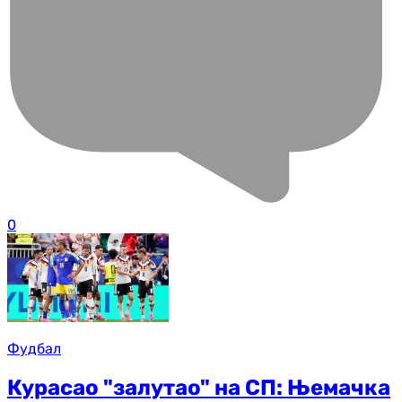
0
Фудбал
Курасао "залутао" на СП: Њемачка