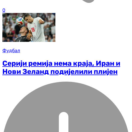
0
Фудбал
Серији ремија нема краја, Иран и
Нови Зеланд подијелили плијен