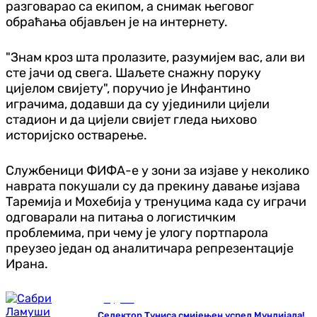
разговарао са екипом, а снимак његовог
обраћања објављен је на интернету.
"Знам кроз шта пролазите, разумијем вас, али ви
сте јачи од свега. Шаљете снажну поруку
цијелом свијету", поручио је Инфантино
играчима, додавши да су ујединили цијели
стадион и да цијели свијет гледа њихово
историјско остварење.
Службеници ФИФА-е у зони за изјаве у неколико
наврата покушали су да прекину давање изјава
Таремија и Мохебија у тренуцима када су играчи
одговарали на питања о логистичким
проблемима, при чему је улогу портпарола
преузео један од аналитичара репрезентације
Ирана.
Фудбал
Селектор Туниса смијењен усред Мундијала!