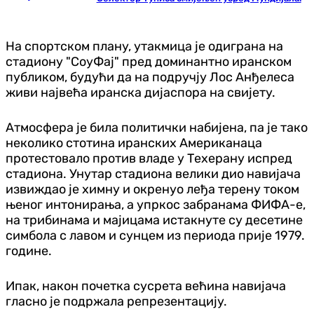
На спортском плану, утакмица је одиграна на
стадиону "СоуФај" пред доминантно иранском
публиком, будући да на подручју Лос Анђелеса
живи највећа иранска дијаспора на свијету.
Атмосфера је била политички набијена, па је тако
неколико стотина иранских Американаца
протестовало против владе у Техерану испред
стадиона. Унутар стадиона велики дио навијача
извиждао је химну и окренуо леђа терену током
њеног интонирања, а упркос забранама ФИФА-е,
на трибинама и мајицама истакнуте су десетине
симбола с лавом и сунцем из периода прије 1979.
године.
Ипак, након почетка сусрета већина навијача
гласно је подржала репрезентацију.