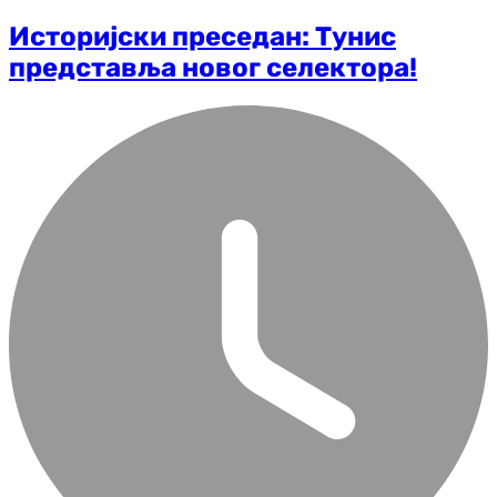
Историјски преседан: Тунис
представља новог селектора!