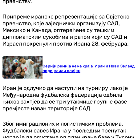
првенству.
Припреме иранске репрезентације за Свјетско
првенство, које заједнички организују САД,
Мексико и Канада, оптерећене су тешким
дипломатским сукобима и ратом који су САД и
Израел покренули против Ирана 28. фебруара.
Фудбал
Серији ремија нема краја, Иран и Нови Зеланд
подијелили плијен
Иран је одлучио да наступи на турниру иако је
Међународна фудбалска федерација одбила
њихов захтјев да се три утакмице групне фазе
премјесте изван територије САД.
Због имиграционих и логистичких проблема,
Фудбалски савез Ирана у посљедњи тренутак
морао је да одустане од планиране базе у Тусону