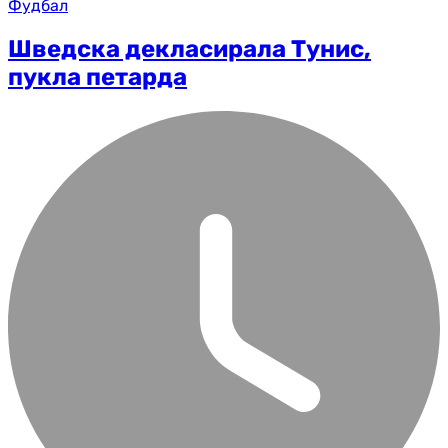
Фудбал
Шведска декласирала Тунис,
пукла петарда