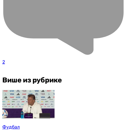
2
Више из рубрике
Фудбал