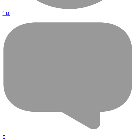
1 мј
0