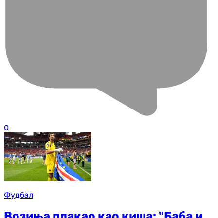
0
Фудбал
Возиња плакао као киша: "Баба и