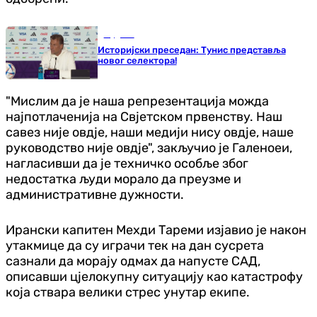
Фудбал
Историјски преседан: Тунис представља
новог селектора!
"Мислим да је наша репрезентација можда
најпотлаченија на Свјетском првенству. Наш
савез није овдје, наши медији нису овдје, наше
руководство није овдје", закључио је Галеноеи,
нагласивши да је техничко особље због
недостатка људи морало да преузме и
административне дужности.
Ирански капитен Мехди Тареми изјавио је након
утакмице да су играчи тек на дан сусрета
сазнали да морају одмах да напусте САД,
описавши цјелокупну ситуацију као катастрофу
која ствара велики стрес унутар екипе.