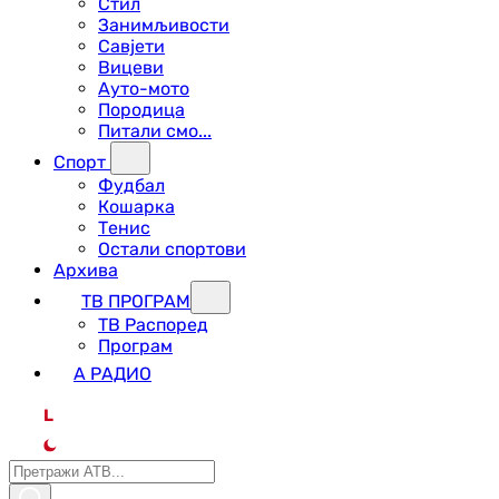
Стил
Занимљивости
Савјети
Вицеви
Ауто-мото
Породица
Питали смо...
Спорт
Фудбал
Кошарка
Тенис
Остали спортови
Архива
ТВ ПРОГРАМ
ТВ Распоред
Програм
А РАДИО
L