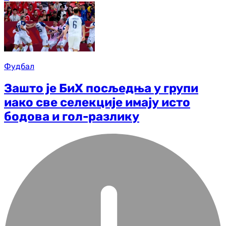
Фудбал
Зашто је БиХ посљедња у групи
иако све селекције имају исто
бодова и гол-разлику