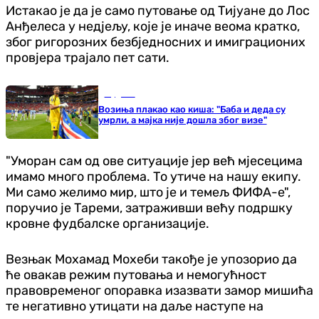
Истакао је да је само путовање од Тијуане до Лос
Анђелеса у недјељу, које је иначе веома кратко,
због ригорозних безбједносних и имиграционих
провјера трајало пет сати.
Фудбал
Возиња плакао као киша: "Баба и деда су
умрли, а мајка није дошла због визе"
"Уморан сам од ове ситуације јер већ мјесецима
имамо много проблема. То утиче на нашу екипу.
Ми само желимо мир, што је и темељ ФИФА-е",
поручио је Тареми, затраживши већу подршку
кровне фудбалске организације.
Везњак Мохамад Мохеби такође је упозорио да
ће овакав режим путовања и немогућност
правовременог опоравка изазвати замор мишића
те негативно утицати на даље наступе на