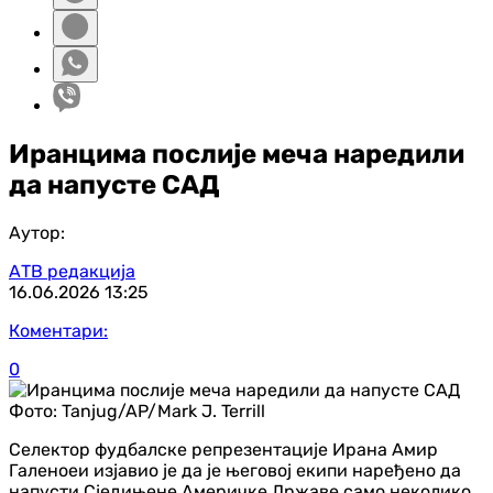
Иранцима послије меча наредили
да напусте САД
Аутор:
АТВ редакција
16.06.2026
13:25
Коментари:
0
Фото:
Tanjug/AP/Mark J. Terrill
Селектор фудбалске репрезентације Ирана Амир
Галеноеи изјавио је да је његовој екипи наређено да
напусти Сједињене Америчке Државе само неколико