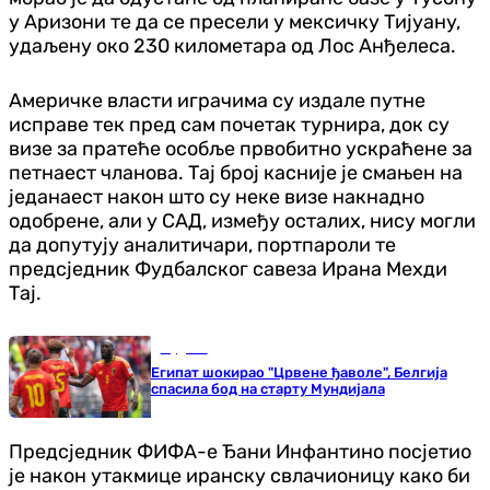
у Аризони те да се пресели у мексичку Тијуану,
удаљену око 230 километара од Лос Анђелеса.
Америчке власти играчима су издале путне
исправе тек пред сам почетак турнира, док су
визе за пратеће особље првобитно ускраћене за
петнаест чланова. Тај број касније је смањен на
једанаест након што су неке визе накнадно
одобрене, али у САД, између осталих, нису могли
да допутују аналитичари, портпароли те
предсједник Фудбалског савеза Ирана Мехди
Тај.
Фудбал
Египат шокирао "Црвене ђаволе", Белгија
спасила бод на старту Мундијала
Предсједник ФИФА-е Ђани Инфантино посјетио
је након утакмице иранску свлачионицу како би