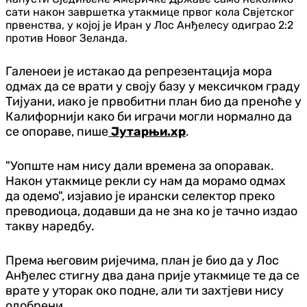
сати након завршетка утакмице првог кола Свјетског
првенства, у којој је Иран у Лос Анђелесу одиграо 2:2
против Новог Зеланда.
Галеноеи је истакао да репрезентација мора
одмах да се врати у своју базу у мексичком граду
Тијуани, иако је првобитни план био да преноће у
Калифорнији како би играчи могли нормално да
се опораве, пише
Јутарњи.хр
.
"Уопште нам нису дали времена за опоравак.
Након утакмице рекли су нам да морамо одмах
да одемо", изјавио је ирански селектор преко
преводиоца, додавши да не зна ко је тачно издао
такву наредбу.
Према његовим ријечима, план је био да у Лос
Анђелес стигну два дана прије утакмице те да се
врате у уторак око подне, али ти захтјеви нису
одобрени.