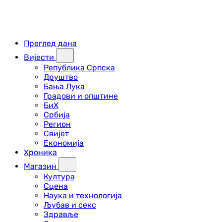
Преглед дана
Вијести
Република Српска
Друштво
Бања Лука
Градови и општине
БиХ
Србија
Регион
Свијет
Економија
Хроника
Магазин
Култура
Сцена
Наука и технологија
Љубав и секс
Здравље