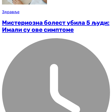
Здравље
Мистериозна болест убила 5 људи:
Имали су ове симптоме