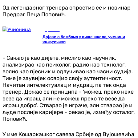
Од легендарног тренера опростио се и новинар
Предраг Пеца Поповић.
Хроника
Дојаве о бомбама у више школа, ученици
евакуисани
- Сањао је као дијете, мислио као научник,
анализирао као психолог, радио као технолог,
волио као пјесник и одлучивао као часни судија.
Тиме је заувијек освојио своју аутентичност.
Начитан интелектуалац и мудрац, па тек онда
тренер. Држао се принципа - 'можеш преко неке
везе да играш, али не можеш преко те везе да
играш добро'. Стварао је играче, али стварао је и
људе послије каријере - рекао је, између осталог,
Поповић.
У име Кошаркашког савеза Србије од Вујошевића