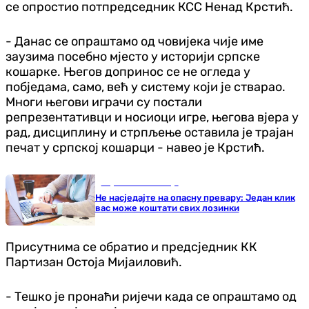
се опростио потпредседник КСС Ненад Крстић.
- Данас се опраштамо од човијека чије име
заузима посебно мјесто у историји српске
кошарке. Његов допринос се не огледа у
побједама, само, већ у систему који је стварао.
Многи његови играчи су постали
репрезентативци и носиоци игре, његова вјера у
рад, дисциплину и стрпљење оставила је трајан
печат у српској кошарци - навео је Крстић.
Наука и технологија
Не насједајте на опасну превару: Један клик
вас може коштати свих лозинки
Присутнима се обратио и предсједник КК
Партизан Остоја Мијаиловић.
- Тешко је пронаћи ријечи када се опраштамо од