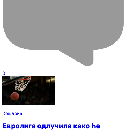
0
Кошарка
Евролига одлучила како ће