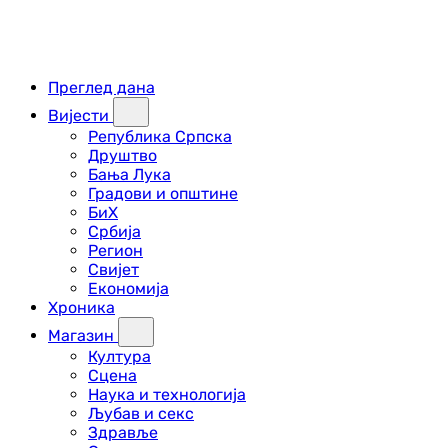
Преглед дана
Вијести
Република Српска
Друштво
Бања Лука
Градови и општине
БиХ
Србија
Регион
Свијет
Економија
Хроника
Магазин
Култура
Сцена
Наука и технологија
Љубав и секс
Здравље