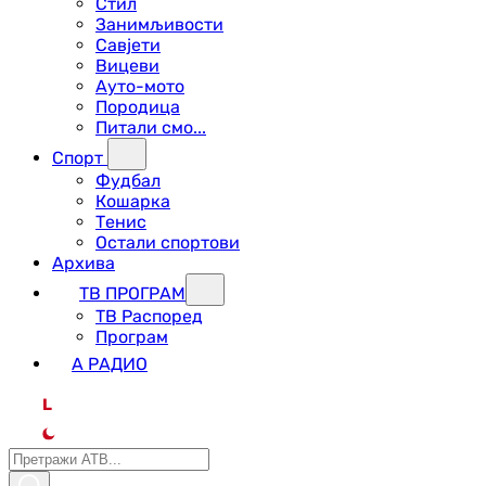
Стил
Занимљивости
Савјети
Вицеви
Ауто-мото
Породица
Питали смо...
Спорт
Фудбал
Кошарка
Тенис
Остали спортови
Архива
ТВ ПРОГРАМ
ТВ Распоред
Програм
А РАДИО
L