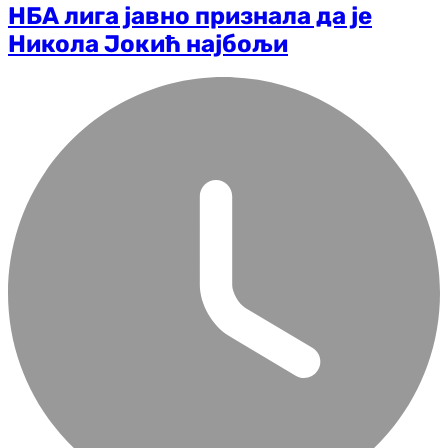
НБА лига јавно признала да је
Никола Јокић најбољи