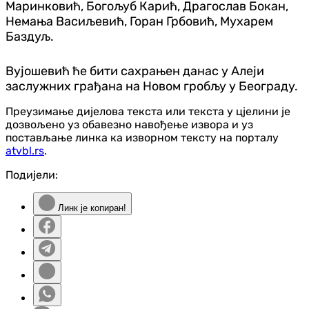
Маринковић, Богољуб Карић, Драгослав Бокан,
Немања Васиљевић, Горан Грбовић, Мухарем
Баздуљ.
Вујошевић ће бити сахрањен данас у Алеји
заслужних грађана на Новом гробљу у Београду.
Преузимање дијелова текста или текста у цјелини је
дозвољено уз обавезно навођење извора и уз
постављање линка ка изворном тексту на порталу
atvbl.rs
.
Подијели:
Линк је копиран!