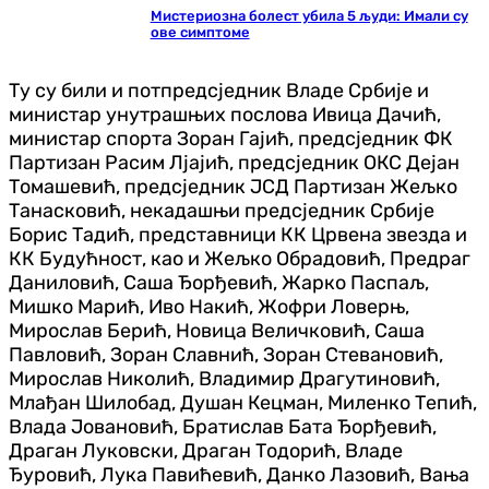
Мистериозна болест убила 5 људи: Имали су
ове симптоме
Ту су били и потпредсједник Владе Србије и
министар унутрашњих послова Ивица Дачић,
министар спорта Зоран Гајић, предсједник ФК
Партизан Расим Лјајић, предсједник ОКС Дејан
Томашевић, предсједник ЈСД Партизан Жељко
Танасковић, некадашњи предсједник Србије
Борис Тадић, представници КК Црвена звезда и
КК Будућност, као и Жељко Обрадовић, Предраг
Даниловић, Саша Ђорђевић, Жарко Паспаљ,
Мишко Марић, Иво Накић, Жофри Ловерњ,
Мирослав Берић, Новица Величковић, Саша
Павловић, Зоран Славнић, Зоран Стевановић,
Мирослав Николић, Владимир Драгутиновић,
Млађан Шилобад, Душан Кецман, Миленко Тепић,
Влада Јовановић, Братислав Бата Ђорђевић,
Драган Луковски, Драган Тодорић, Владе
Ђуровић, Лука Павићевић, Данко Лазовић, Вања