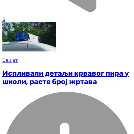
0
Свијет
Испливали детаљи крвавог пира у
школи, расте број жртава