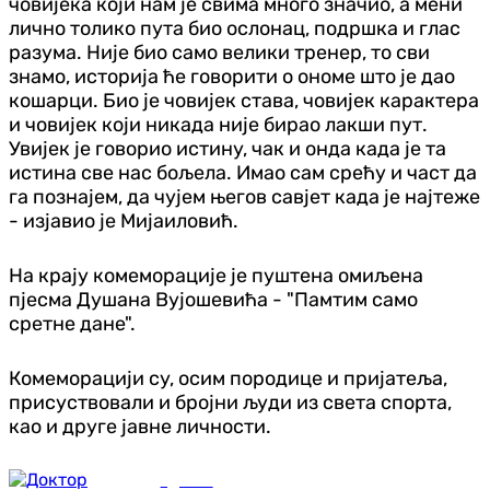
човијека који нам је свима много значио, а мени
лично толико пута био ослонац, подршка и глас
разума. Није био само велики тренер, то сви
знамо, историја ће говорити о ономе што је дао
кошарци. Био је човијек става, човијек карактера
и човијек који никада није бирао лакши пут.
Увијек је говорио истину, чак и онда када је та
истина све нас бољела. Имао сам срећу и част да
га познајем, да чујем његов савјет када је најтеже
- изјавио је Мијаиловић.
На крају комеморације је пуштена омиљена
пјесма Душана Вујошевића - "Памтим само
сретне дане".
Комеморацији су, осим породице и пријатеља,
присуствовали и бројни људи из света спорта,
као и друге јавне личности.
Здравље