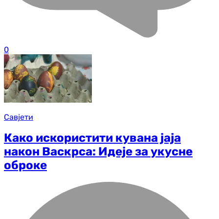
0
Савјети
Како искористити кувана јаја
након Васкрса: Идеје за укусне
оброке