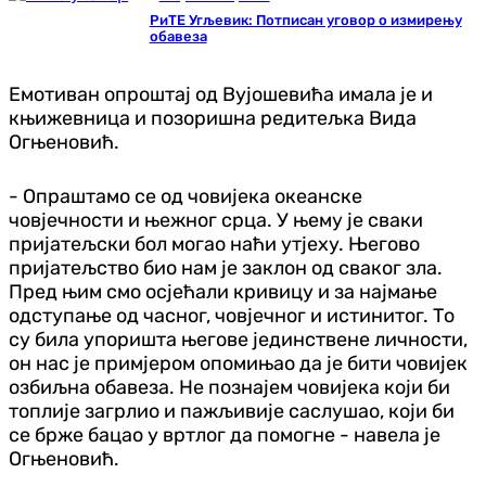
РиТЕ Угљевик: Потписан уговор о измирењу
обавеза
Емотиван опроштај од Вујошевића имала је и
књижевница и позоришна редитељка Вида
Огњеновић.
- Опраштамо се од човијека океанске
човјечности и њежног срца. У њему је сваки
пријатељски бол могао наћи утјеху. Његово
пријатељство био нам је заклон од сваког зла.
Пред њим смо осјећали кривицу и за најмање
одступање од часног, човјечног и истинитог. То
су била упоришта његове јединствене личности,
он нас је примјером опомињао да је бити човијек
озбиљна обавеза. Не познајем човијека који би
топлије загрлио и пажљивије саслушао, који би
се брже бацао у вртлог да помогне - навела је
Огњеновић.