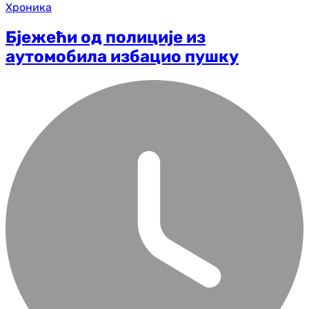
Хроника
Бјежећи од полиције из
аутомобила избацио пушку