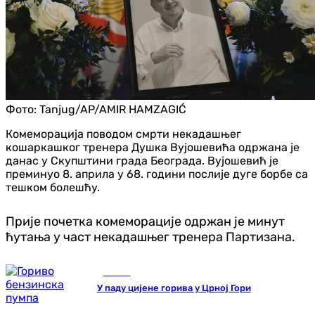
Фото:
Tanjug/AP/AMIR HAMZAGIĆ
Комеморација поводом смрти некадашњег
кошаркашког тренера Душка Вујошевића одржана је
данас у Скупштини града Београда. Вујошевић је
преминуо 8. априла у 68. години послије дуге борбе са
тешком болешћу.
Прије почетка комеморације одржан је минут
ћутања у част некадашњег тренера Партизана.
Регион
У паду цијене горива у Црној Гори