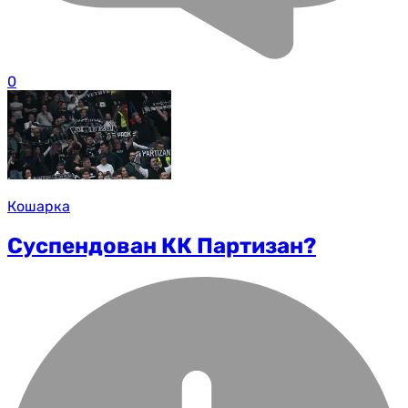
0
Кошарка
Суспендован КК Партизан?