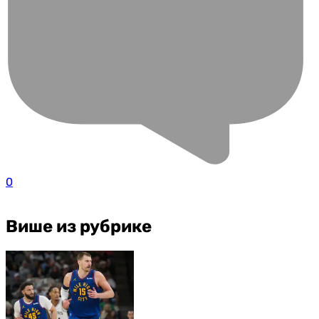
0
Више из рубрике