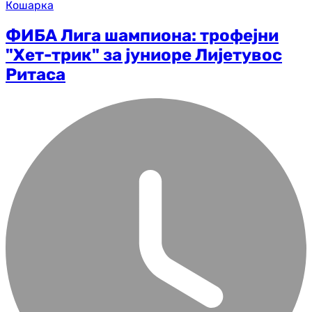
Кошарка
ФИБА Лига шампиона: трофејни
"Хет-трик" за јуниоре Лијетувос
Ритаса