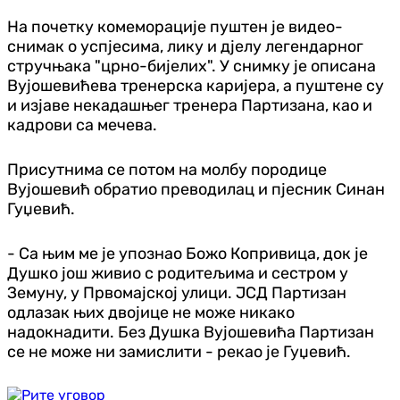
На почетку комеморације пуштен је видео-
снимак о успјесима, лику и дјелу легендарног
стручњака "црно-бијелих". У снимку је описана
Вујошевићева тренерска каријера, а пуштене су
и изјаве некадашњег тренера Партизана, као и
кадрови са мечева.
Присутнима се потом на молбу породице
Вујошевић обратио преводилац и пјесник Синан
Гуџевић.
- Са њим ме је упознао Божо Копривица, док је
Душко још живио с родитељима и сестром у
Земуну, у Првомајској улици. ЈСД Партизан
одлазак њих двојице не може никако
надокнадити. Без Душка Вујошевића Партизан
се не може ни замислити - рекао је Гуџевић.
Република Српска