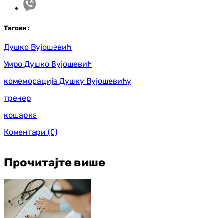
Таг
ови
:
Душко Вујошевић
Умро Душко Вујошевић
комеморација Душку Вујошевићу
тренер
кошарка
Коментари
(0)
Прочитајте више