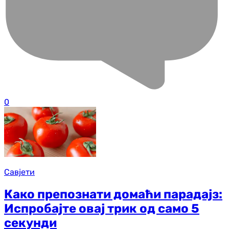
0
Савјети
Како препознати домаћи парадајз:
Испробајте овај трик од само 5
секунди