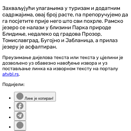
Захваљујући улагањима у туризам и додатним
садржајима, овај број расте, па препоручујемо да
га посјетите прије него што сви похрле. Рамско
језеро се налази у близини Парка природе
Блидиње, недалеко од градова Прозор,
Томиславград, Бугојно и Јабланица, а прилаз
језеру је асфалтиран.
Преузимање дијелова текста или текста у цјелини је
дозвољено уз обавезно навођење извора и уз
постављање линка ка изворном тексту на порталу
atvbl.rs
.
Подијели:
Линк је копиран!