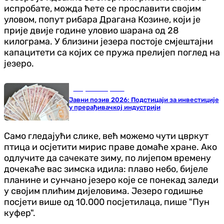
испробате, можда ћете се прославити својим
уловом, попут рибара Драгана Козине, који је
прије двије године уловио шарана од 28
килограма. У близини језера постоје смјештајни
капацитети са којих се пружа прелијеп поглед на
језеро.
Република Српска
Јавни позив 2026: Подстицаји за инвестиције
у прерађивачкој индустрији
Само гледајући слике, већ можемо чути цвркут
птица и осјетити мирис праве домаће хране. Ако
одлучите да сачекате зиму, по лијепом времену
дочекаће вас зимска идила: плаво небо, бијеле
планине и сунчано језеро које се понекад заледи
у својим плићим дијеловима. Језеро годишње
посјети више од 10.000 посјетилаца, пише "Пун
куфер".