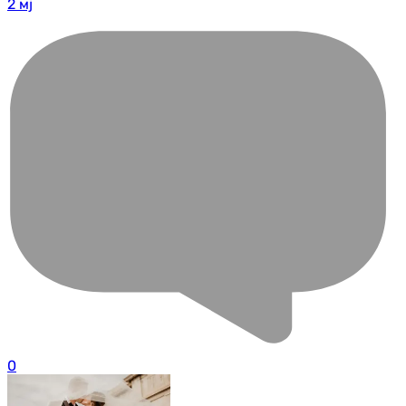
2 мј
0