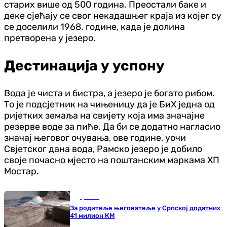
старих више од 500 година. Преостали баке и
деке сјећају се свог некадашњег краја из којег су
се доселили 1968. године, када је долина
претворена у језеро.
Дестинација у успону
Вода је чиста и бистра, а језеро је богато рибом.
То је подсјетник на чињеницу да је БиХ једна од
ријетких земаља на свијету која има значајне
резерве воде за пиће. Да би се додатно нагласио
значај његовог очувања, ове године, уочи
Свјетског дана вода, Рамско језеро је добило
своје почасно мјесто на поштанским маркама ХП
Мостар.
Друштво
За родитеље његоватеље у Српској додатних
41 милион КМ