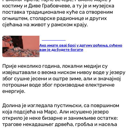
костиму и Диве Грабовчеве, а ту је и музејска
поставка традиционалне куће са отвореним
огњиштем, столарске радионице и других
сјећања на живот у рамском крају.
Занимљивости
Ако имате овај број у датуму рођења, суђено
вам је да будете богати
Прије неколико година, локални медији су
извјештавали о веома ниском нивоу воде у језеру
због сушне јесени и оштре зиме, али и значајној
потрошњи воде због производње електричне
енергије.
Долина је изгледала пустињски, са површином
која подсјећа на Марс. Али исушено језеро
открило је неке бизарне и занимљиве остатке:
трагове некадашњег дрвећа, гробља и насеља