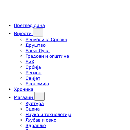
Преглед дана
Вијести
Република Српска
Друштво
Бања Лука
Градови и општине
БиХ
Србија
Регион
Свијет
Економија
Хроника
Магазин
Култура
Сцена
Наука и технологија
Љубав и секс
Здравље