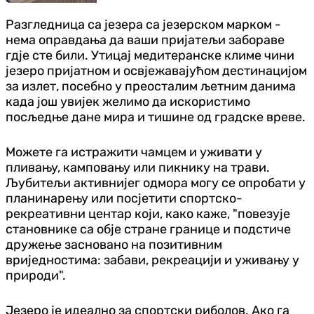
Разгледница са језера са језерском марком -
нема оправдања да ваши пријатељи забораве
гдје сте били. Утицај медитеранске климе чини
језеро пријатном и освјежавајућом дестинацијом
за излет, посебно у преосталим љетним данима
када још увијек желимо да искористимо
посљедње дане мира и тишине од градске вреве.
Можете га истражити чамцем и уживати у
пливању, камповању или пикнику на трави.
Љубитељи активнијег одмора могу се опробати у
планинарењу или посјетити спортско-
рекреативни центар који, како каже, "повезује
становнике са обје стране границе и подстиче
дружење засновано на позитивним
вриједностима: забави, рекреацији и уживању у
природи".
Језеро је идеално за спортски риболов. Ако га