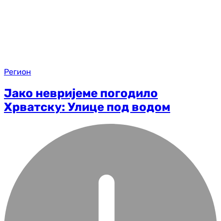
Регион
Јако невријеме погодило
Хрватску: Улице под водом