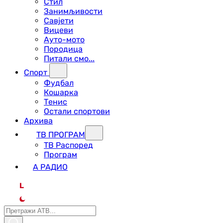
Стил
Занимљивости
Савјети
Вицеви
Ауто-мото
Породица
Питали смо...
Спорт
Фудбал
Кошарка
Тенис
Остали спортови
Архива
ТВ ПРОГРАМ
ТВ Распоред
Програм
А РАДИО
L