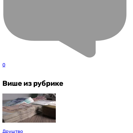
0
Више из рубрике
Друштво