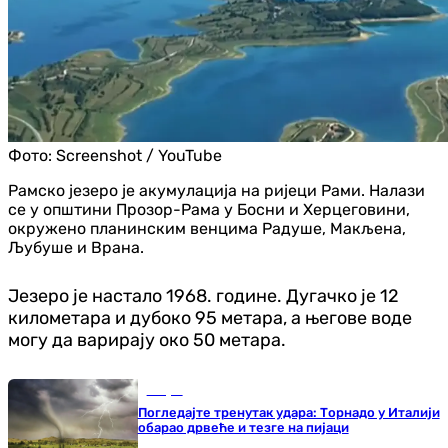
Фото:
Screenshot / YouTube
Рамско језеро је акумулација на ријеци Рами. Налази
се у општини Прозор-Рама у Босни и Херцеговини,
окружено планинским венцима Радуше, Макљена,
Љубуше и Врана.
Језеро је настало 1968. године. Дугачко је 12
километара и дубоко 95 метара, а његове воде
могу да варирају око 50 метара.
Свијет
Погледајте тренутак удара: Торнадо у Италији
обарао дрвеће и тезге на пијаци