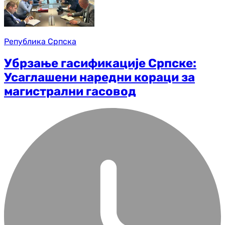
Република Српска
Убрзање гасификације Српске:
Усаглашени наредни кораци за
магистрални гасовод