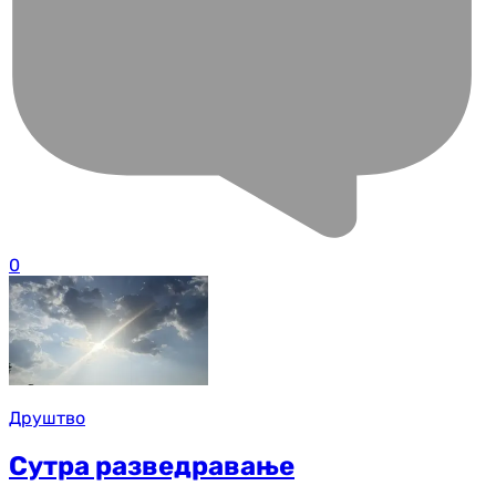
0
Друштво
Сутра разведравање