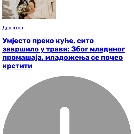
Друштво
Умјесто преко куће, сито
завршило у трави: Због младиног
промашаја, младожења се почео
крстити