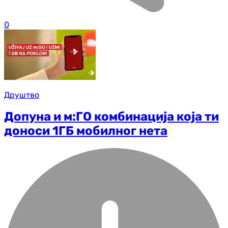
0
Друштво
Допуна и м:ГО комбинација која ти
доноси 1ГБ мобилног нета