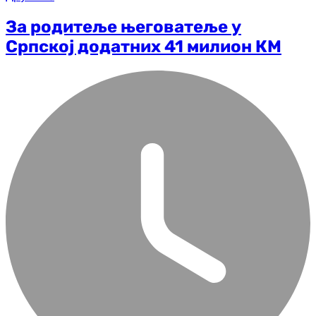
За родитеље његоватеље у
Српској додатних 41 милион КМ