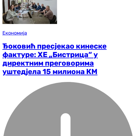
Економија
Ђоковић пресјекао кинеске
фактуре: ХЕ „Бистрица“ у
директним преговорима
уштедјела 15 милиона КМ