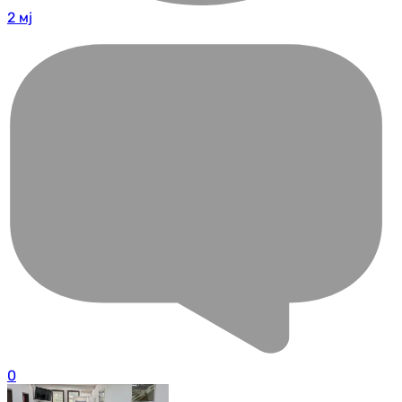
2 мј
0