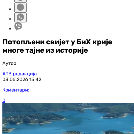
Потопљени свијет у БиХ крије
многе тајне из историје
Аутор:
АТВ редакција
03.06.2026
15:42
Коментари:
0