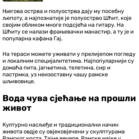
Његова острва и полуострва дају му посебну
љепоту, а најпознатије је полуострво Шћит, које
својим обликом многе подсјећа на гитару. На
Шћиту се налази фрањевачки манастир, а ту је и
популарна кафана Гај.
На тераси можете уживати у прелијепом погледу
и локалним специјалитетима. Најпопуларнији су
домаћа пита, јагњетина, телетина, сир и
пастрмка, уз неизоставну чашу рамске
шљивовице.
Вода чува сјећање на прошли
живот
Културно насљеђе и традиционални начин
живота овдје су овјековјечени у скулптурама
Рамског крста, Тајне вечере, Рамске мајке у