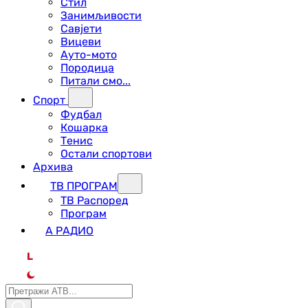
Стил
Занимљивости
Савјети
Вицеви
Ауто-мото
Породица
Питали смо...
Спорт
Фудбал
Кошарка
Тенис
Остали спортови
Архива
ТВ ПРОГРАМ
ТВ Распоред
Програм
А РАДИО
L