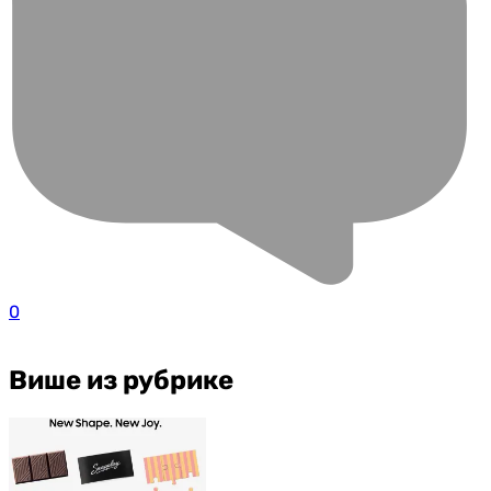
0
Више из рубрике