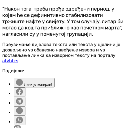
"Након тога, треба прође одређени период, у
којем ће се дефинитивно стабилизовати
тржиште нафте у свијету. У том случају, литар би
могао да кошта приближно као почетком марта",
нагласили су у поменутој групацији.
Преузимање дијелова текста или текста у цјелини је
дозвољено уз обавезно навођење извора и уз
постављање линка ка изворном тексту на порталу
atvbl.rs
.
Подијели:
Линк је копиран!