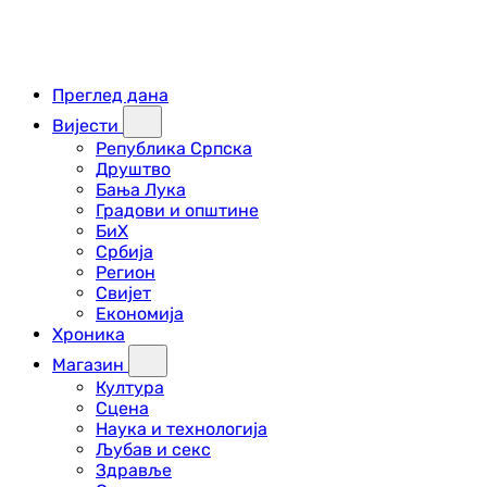
Преглед дана
Вијести
Република Српска
Друштво
Бања Лука
Градови и општине
БиХ
Србија
Регион
Свијет
Економија
Хроника
Магазин
Култура
Сцена
Наука и технологија
Љубав и секс
Здравље