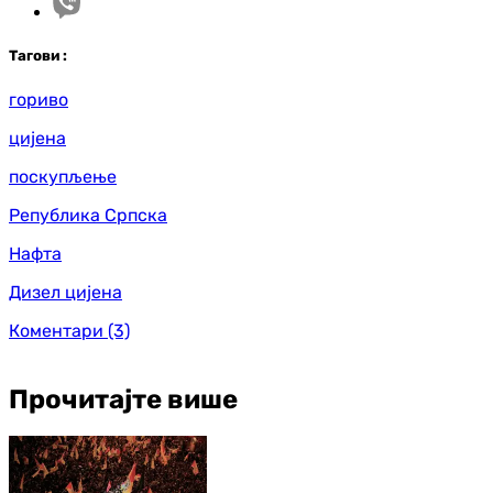
Таг
ови
:
гориво
цијена
поскупљење
Република Српска
Нафта
Дизел цијена
Коментари
(3)
Прочитајте више