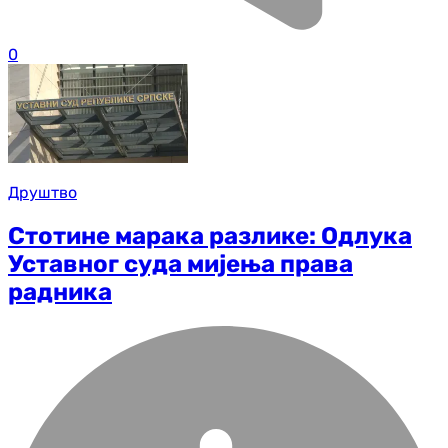
0
Друштво
Стотине марака разлике: Одлука
Уставног суда мијења права
радника