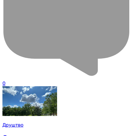
0
Друштво