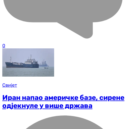
0
Свијет
Иран напао америчке базе, сирене
одјекнуле у више држава