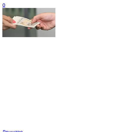
0
Друштво