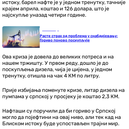
истоку, барел нафте је у једном тренутку, тачније
крајем априла, коштао и 126 долара, што је
најскупље уназад четири године.
Економија
Расте страх од проблема у снабдијевању:
Гориво поново поскупљује
Ова криза је довела до великих потреса и на
нашем тржишту. У првом реду, дошло је до
поскупљења дизела, чија је цијена, у једном
тренутку, отишла на чак 4 КМ по литру.
Прије избијања поменуте кризе, литар дизела на
пумпама у српској у просјеку је коштао 2,3 КМ.
Нафташи су поручили да би гориво у Српској
могло да појефтини на овај ниво, али тек кад на
Блиском истоку буде успостављен трајни мир.