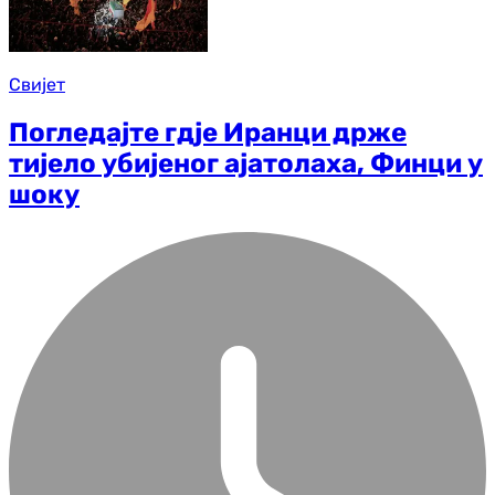
Свијет
Погледајте гдје Иранци држе
тијело убијеног ајатолаха, Финци у
шоку