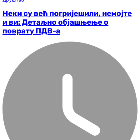
Неки су већ погријешили, немојте
и ви: Детаљно објашњење о
поврату ПДВ-а