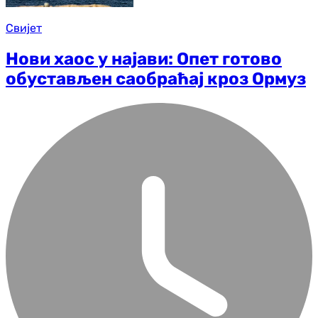
Свијет
Нови хаос у најави: Опет готово
обустављен саобраћај кроз Ормуз