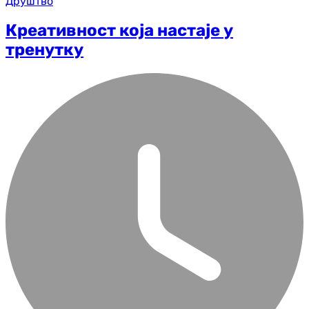
Друштво
Креативност која настаје у
тренутку