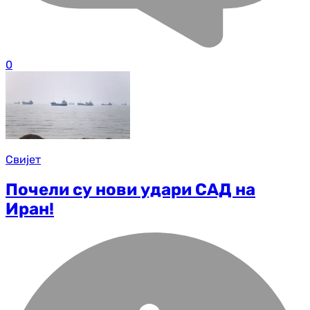
0
Свијет
Почели су нови удари САД на
Иран!