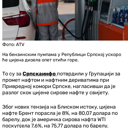
Фото:
ATV
На бензинским пумпама у Републици Српској ускоро
ће цијена дизела опет отићи горе.
То су за
Српскаинфо
потврдили у Групацији за
промет нафтом и нафтним дериватима при
Привредној комори Српске, нагласивши да је
разлог скок цијене сирове нафте у свијету.
Због нових тензија на Блиском истоку, цијена
нафте Брент порасла је 8%, на 80,07 долара по
барелу, док је америчка сирова нафта WTI
поскупјела 7,6%, на 75,77 долара по барелу.