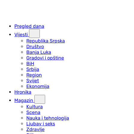
Pregled dana
Vijesti
Republika Srpska
Društvo
Banja Luka
Gradovi i opštine
BiH
Srbija
Region
Svijet
Ekonomija
Hronika
Magazin
Kultura
Scena
Nauka i tehnologija
Ljubav i seks
Zdravlje