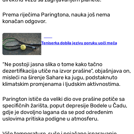
Prema riječima Paringtona, nauka još nema
konačan odgovor.
Tenis
Teniserka dobila jezivu poruku uoči meča
“Ne postoji jasna slika o tome kako tačno
dezertifikacija utiče na izvor prašine”, objašnjava on,
misleći na širenje Sahare ka jugu, podstaknuto
klimatskim promjenama i ljudskim aktivnostima.
Parington ističe da veliki dio ove prašine potiče sa
specifičnih žarišta, poput depresije Bodele u Čadu,
gdje je dovoljno lagana da se pod određenim
uslovima pritiska podigne u atmosferu.
Više temperature, suše i pojačano isparavanje