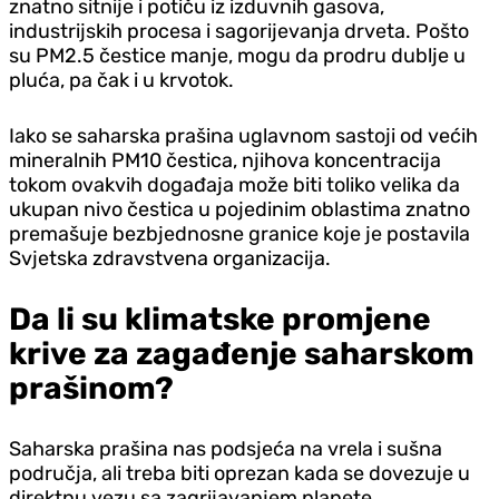
znatno sitnije i potiču iz izduvnih gasova,
industrijskih procesa i sagorijevanja drveta. Pošto
su PM2.5 čestice manje, mogu da prodru dublje u
pluća, pa čak i u krvotok.
Iako se saharska prašina uglavnom sastoji od većih
mineralnih PM10 čestica, njihova koncentracija
tokom ovakvih događaja može biti toliko velika da
ukupan nivo čestica u pojedinim oblastima znatno
premašuje bezbjednosne granice koje je postavila
Svjetska zdravstvena organizacija.
Da li su klimatske promjene
krive za zagađenje saharskom
prašinom?
Saharska prašina nas podsjeća na vrela i sušna
područja, ali treba biti oprezan kada se dovezuje u
direktnu vezu sa zagrijavanjem planete.