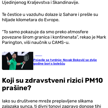
Ujedinjenog Kraljevstva i Skandinavije.
Te čestice u vazduhu dolaze iz Sahare i prešle su
hiljade kilometara do Evrope.
“To samo pokazuje da smo preko atmosfere
povezane širom granica i kontinenata”, rekao je Mark
Parington, viši naučnik u CAMS-u.
Tenis
Pojavile se tvrdnje: Novak Đoković se dvije
godine bori s bolešću
Koji su zdravstveni rizici PM10
prašine?
Iako su društvene mreže preplavljene slikama
zalazaka sunca, ti divni tonovi zapravo donose tihi