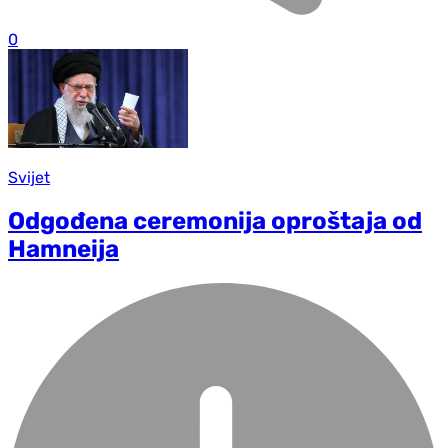
0
Svijet
Odgođena ceremonija oproštaja od
Hamneija