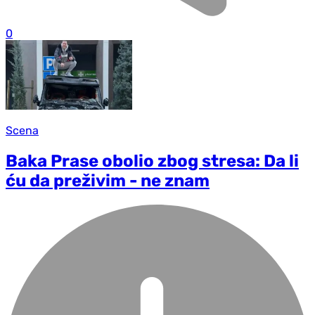
0
Scena
Baka Prase obolio zbog stresa: Da li
ću da preživim - ne znam