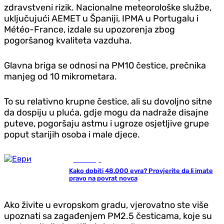
zdravstveni rizik. Nacionalne meteorološke službe,
uključujući AEMET u Španiji, IPMA u Portugalu i
Météo-France, izdale su upozorenja zbog
pogoršanog kvaliteta vazduha.
Glavna briga se odnosi na PM10 čestice, prečnika
manjeg od 10 mikrometara.
To su relativno krupne čestice, ali su dovoljno sitne
da dospiju u pluća, gdje mogu da nadraže disajne
puteve, pogoršaju astmu i ugroze osjetljive grupe
poput starijih osoba i male djece.
Ekonomija
Kako dobiti 48.000 evra? Provjerite da li imate
pravo na povrat novca
Ako živite u evropskom gradu, vjerovatno ste više
upoznati sa zagađenjem PM2.5 česticama, koje su