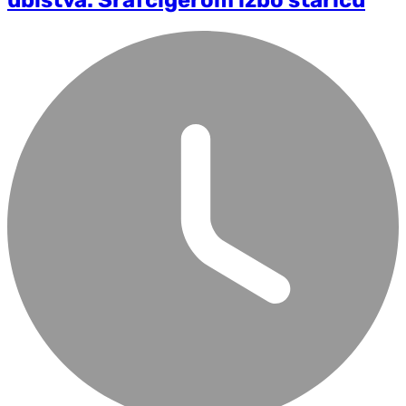
ubistva: Šrafcigerom izbo staricu