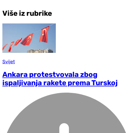
Više iz rubrike
Svijet
Ankara protestvovala zbog
ispaljivanja rakete prema Turskoj