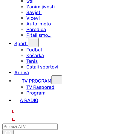
Stil
Zanimljivosti
Savjeti
Vicevi
Auto-moto
Porodica
Pitali smo...
Sport
Fudbal
Košarka
Tenis
Ostali sportovi
Arhiva
TV PROGRAM
ТV Raspored
Program
A RADIO
L