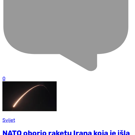
0
Svijet
NATO oborio raketu Irana koja je išla