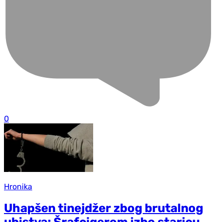
0
Hronika
Uhapšen tinejdžer zbog brutalnog