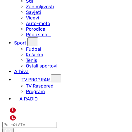
Stil
Zanimljivosti
Savjeti
Vicevi
Auto-moto
Porodica
Pitali smo...
Sport
Fudbal
Košarka
Tenis
Ostali sportovi
Arhiva
TV PROGRAM
ТV Raspored
Program
A RADIO
L