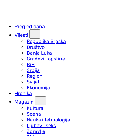
Pregled dana
Vijesti
Republika Srpska
Društvo
Banja Luka
Gradovi i opštine
BiH
Srbija
Region
Svijet
Ekonomija
Hronika
Magazin
Kultura
Scena
Nauka i tehnologija
Ljubav i seks
Zdravlje