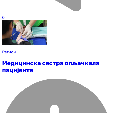
0
Регион
Медицинска сестра опљачкала
пацијенте