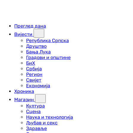
Преглед дана
Вијести
Република Српска
Друштво
Бања Лука
Градови и општине
БиХ
Србија
Регион
Свијет
Економија
Хроника
Магазин
Култура
Сцена
Наука и технологија
Љубав и секс
Здравље