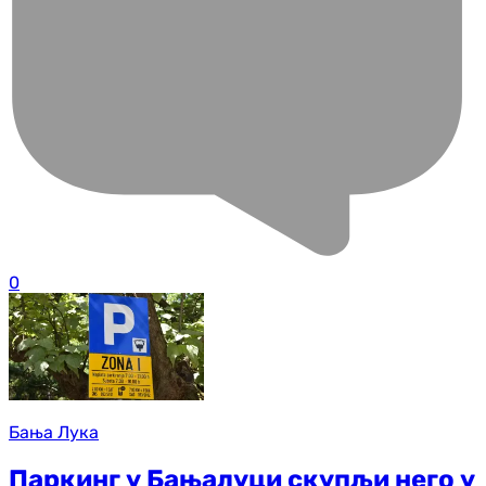
0
Бања Лука
Паркинг у Бањалуци скупљи него у