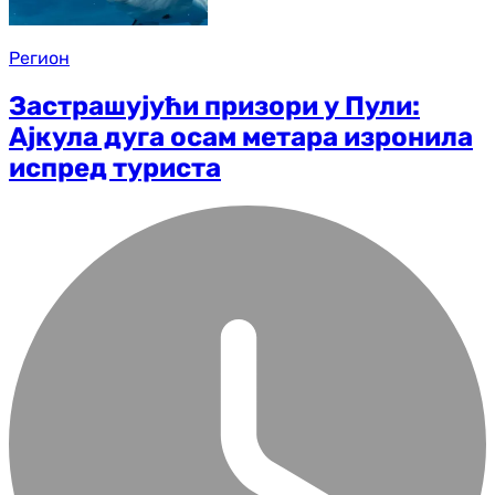
Регион
Застрашујући призори у Пули:
Ајкула дуга осам метара изронила
испред туриста