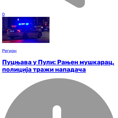
0
Регион
Пуцњава у Пули: Рањен мушкарац,
полиција тражи нападача