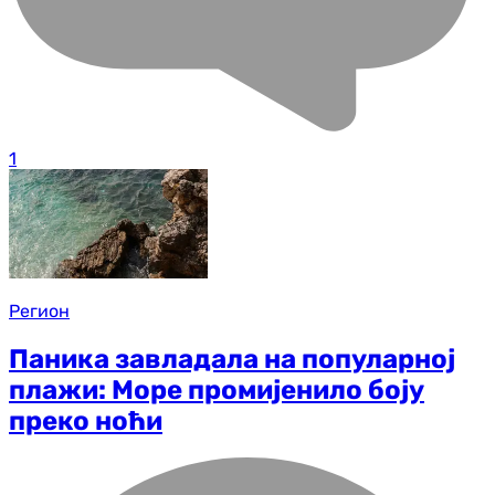
1
Регион
Паника завладала на популарној
плажи: Море промијенило боју
преко ноћи