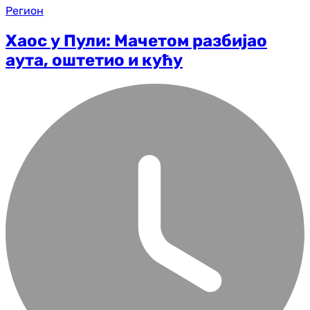
Регион
Хаос у Пули: Мачетом разбијао
аута, оштетио и кућу