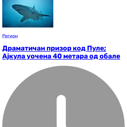
Регион
Драматичан призор код Пуле;
Ајкула уочена 40 метара од обале