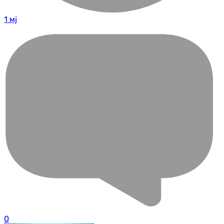
1 мј
0