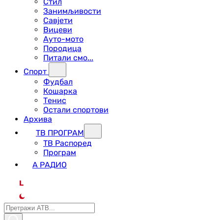
Стил
Занимљивости
Савјети
Вицеви
Ауто-мото
Породица
Питали смо...
Спорт
Фудбал
Кошарка
Тенис
Остали спортови
Архива
ТВ ПРОГРАМ
ТВ Распоред
Програм
А РАДИО
L