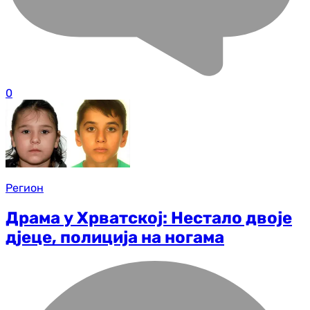
0
Регион
Драма у Хрватској: Нестало двоје
дјеце, полиција на ногама