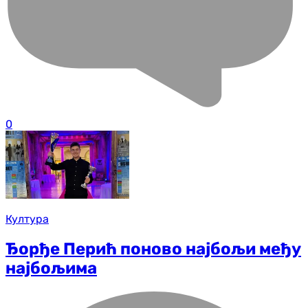
0
Култура
Ђорђе Перић поново најбољи међу
најбољима