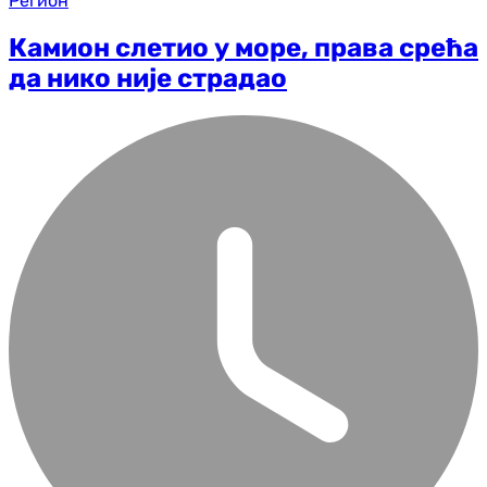
Регион
Камион слетио у море, права срећа
да нико није страдао