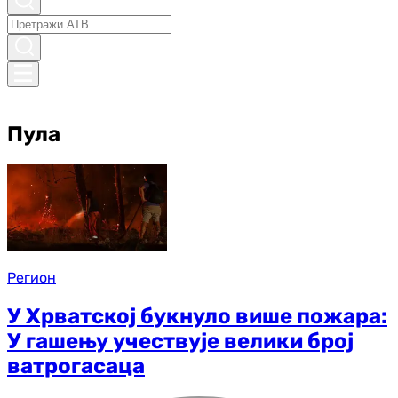
Пула
Регион
У Хрватској букнуло више пожара:
У гашењу учествује велики број
ватрогасаца