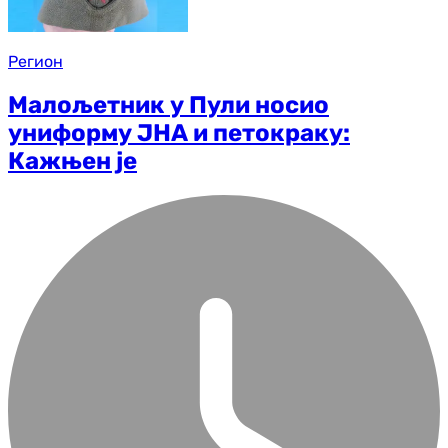
Регион
Малољетник у Пули носио
униформу ЈНА и петокраку:
Кажњен је