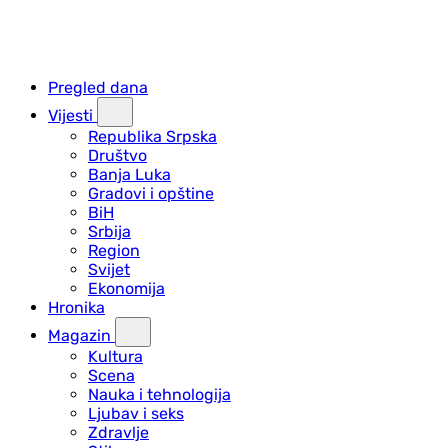
Pregled dana
Vijesti
Republika Srpska
Društvo
Banja Luka
Gradovi i opštine
BiH
Srbija
Region
Svijet
Ekonomija
Hronika
Magazin
Kultura
Scena
Nauka i tehnologija
Ljubav i seks
Zdravlje