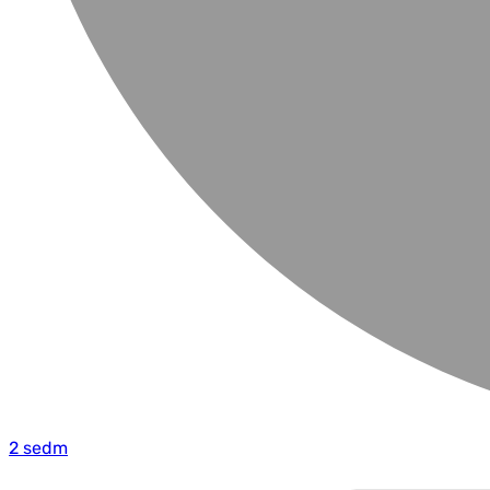
2 sedm