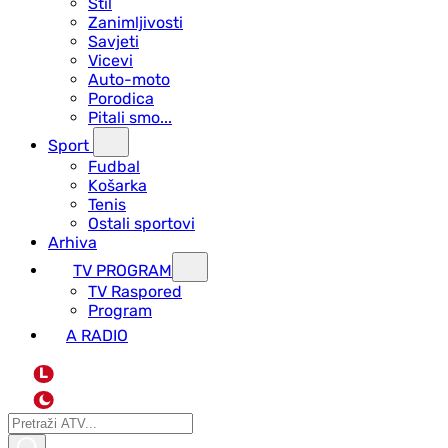
Stil
Zanimljivosti
Savjeti
Vicevi
Auto-moto
Porodica
Pitali smo...
Sport
Fudbal
Košarka
Tenis
Ostali sportovi
Arhiva
TV PROGRAM
ТV Raspored
Program
A RADIO
L