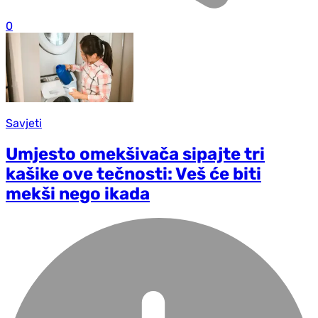
0
Savjeti
Umjesto omekšivača sipajte tri
kašike ove tečnosti: Veš će biti
mekši nego ikada