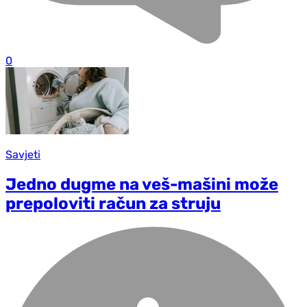
0
Savjeti
Jedno dugme na veš-mašini može
prepoloviti račun za struju