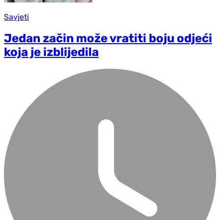
Savjeti
Jedan začin može vratiti boju odjeći
koja je izblijedila