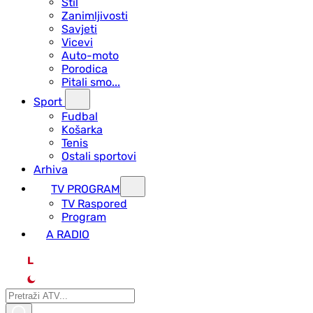
Stil
Zanimljivosti
Savjeti
Vicevi
Auto-moto
Porodica
Pitali smo...
Sport
Fudbal
Košarka
Tenis
Ostali sportovi
Arhiva
TV PROGRAM
ТV Raspored
Program
A RADIO
L