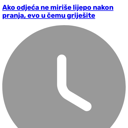
Ako odjeća ne miriše lijepo nakon
pranja, evo u čemu griješite