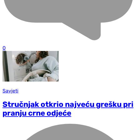
0
Savjeti
Stručnjak otkrio najveću grešku pri
pranju crne odjeće