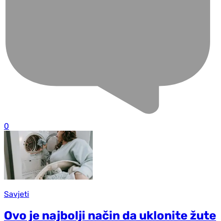
0
Savjeti
Ovo je najbolji način da uklonite žute