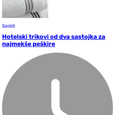
Savjeti
Hotelski trikovi od dva sastojka za
najmekše peškire