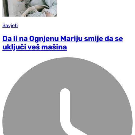
Savjeti
Da li na Ognjenu Mariju smije da se
uključi veš mašina