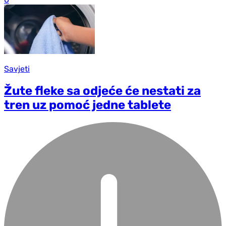
Savjeti
Žute fleke sa odjeće će nestati za
tren uz pomoć jedne tablete