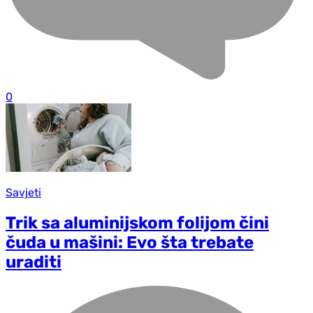
0
Savjeti
Trik sa aluminijskom folijom čini
čuda u mašini: Evo šta trebate
uraditi