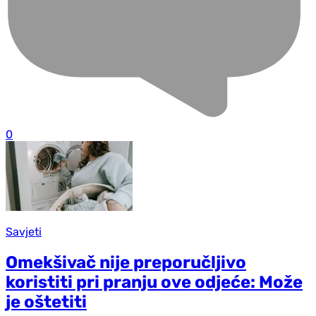
0
Savjeti
Omekšivač nije preporučljivo
koristiti pri pranju ove odjeće: Može
je oštetiti