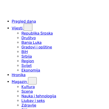
Pregled dana
Vijesti
Republika Srpska
Društvo
Banja Luka
Gradovi i opštine
BiH
Srbija
Region
Svijet
Ekonomija
Hronika
Magazin
Kultura
Scena
Nauka i tehnologija
Ljubav i seks
Zdravlje