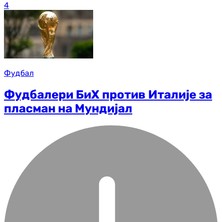
4
Фудбал
Фудбалери БиХ против Италије за
пласман на Мундијал