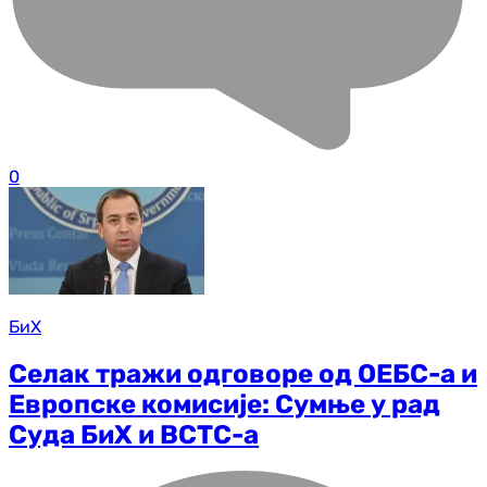
0
БиХ
Селак тражи одговоре од ОЕБС-а и
Европске комисије: Сумње у рад
Суда БиХ и ВСТС-а