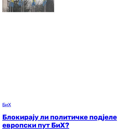
БиХ
Блокирају ли политичке подјеле
европски пут БиХ?