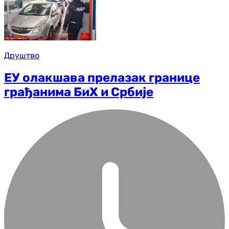
Друштво
ЕУ олакшава прелазак границе
грађанима БиХ и Србије