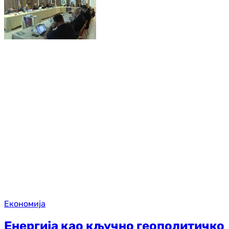
Економија
Енергија као кључно геополитичко