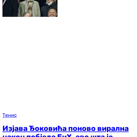
Тенис
Изјава Ђоковића поново вирална
након побједе БиХ, ево шта је