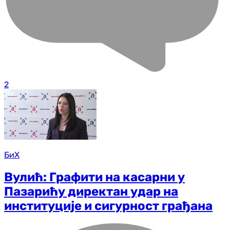
2
БиХ
Вулић: Графити на касарни у
Пазарићу директан удар на
институције и сигурност грађана