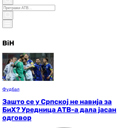
BiH
Фудбал
Зашто се у Српској не навија за
БиХ? Уредница АТВ-а дала јасан
одговор