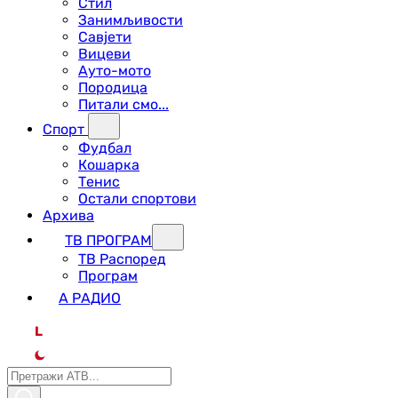
Стил
Занимљивости
Савјети
Вицеви
Ауто-мото
Породица
Питали смо...
Спорт
Фудбал
Кошарка
Тенис
Остали спортови
Архива
ТВ ПРОГРАМ
ТВ Распоред
Програм
А РАДИО
L