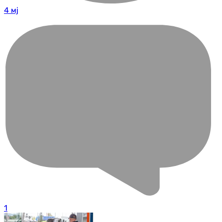
4 мј
1