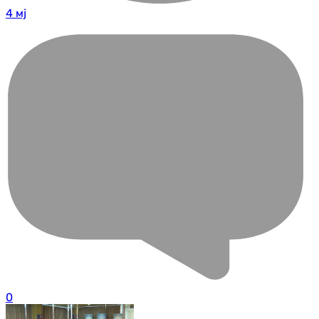
4 мј
0