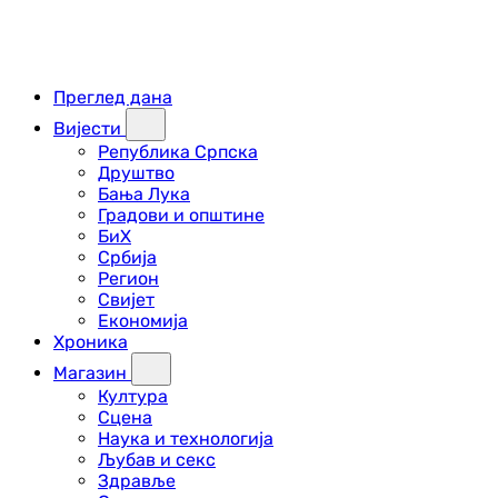
Преглед дана
Вијести
Република Српска
Друштво
Бања Лука
Градови и општине
БиХ
Србија
Регион
Свијет
Економија
Хроника
Магазин
Култура
Сцена
Наука и технологија
Љубав и секс
Здравље