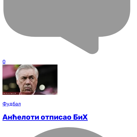
0
Фудбал
Анћелоти отписао БиХ