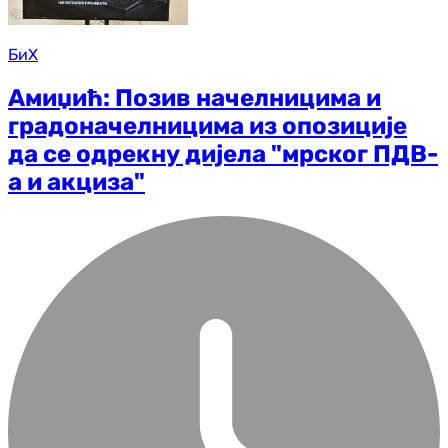
БиХ
Амиџић: Позив начелницима и
градоначелницима из опозиције
да се одрекну дијела "мрског ПДВ-
а и акциза"