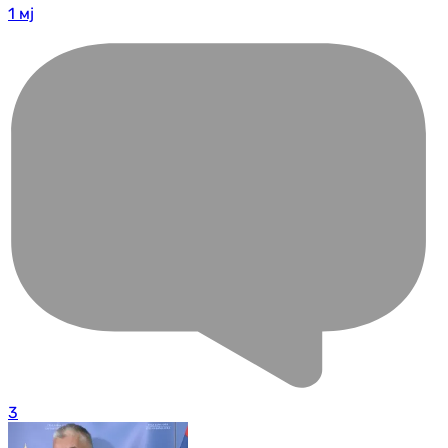
1 мј
3