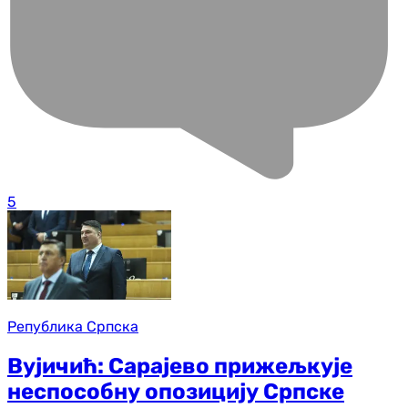
5
Република Српска
Вујичић: Сарајево прижељкује
неспособну опозицију Српске