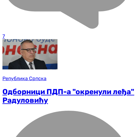
7
Република Српска
Одборници ПДП-а "окренули леђа"
Радуловићу