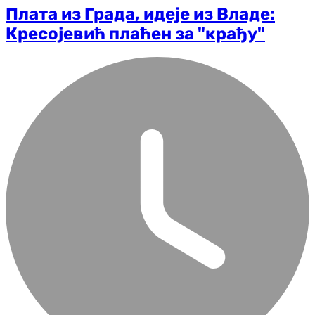
Плата из Града, идеје из Владе:
Кресојевић плаћен за "крађу"