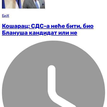
БиХ
Кошарац: СДС-а неће бити, био
Блануша кандидат или не