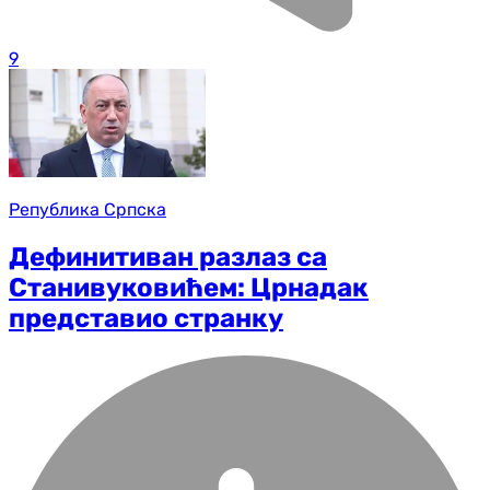
9
Република Српска
Дефинитиван разлаз са
Станивуковићем: Црнадак
представио странку