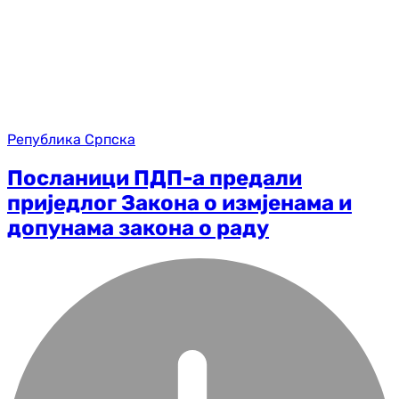
Република Српска
Посланици ПДП-а предали
приједлог Закона о измјенама и
допунама закона о раду