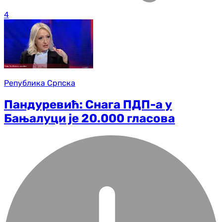
4
Република Српска
Пандуревић: Снага ПДП-а у
Бањалуци је 20.000 гласова