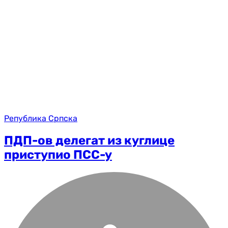
Република Српска
ПДП-ов делегат из куглице
приступио ПСС-у