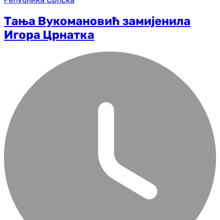
Тања Вукомановић замијенила
Игора Црнатка