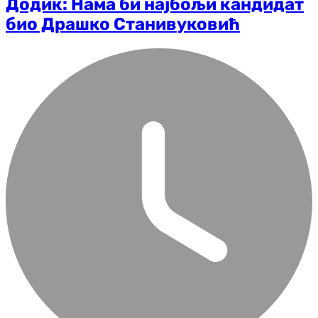
Додик: Нама би најбољи кандидат
био Драшко Станивуковић