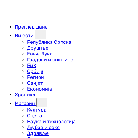
Преглед дана
Вијести
Република Српска
Друштво
Бања Лука
Градови и општине
БиХ
Србија
Регион
Свијет
Економија
Хроника
Магазин
Култура
Сцена
Наука и технологија
Љубав и секс
Здравље