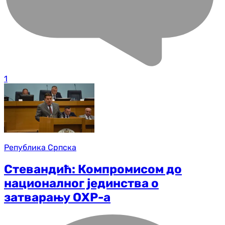
1
Република Српска
Стевандић: Компромисом до
националног јединства о
затварању ОХР-а