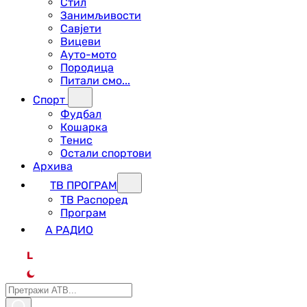
Стил
Занимљивости
Савјети
Вицеви
Ауто-мото
Породица
Питали смо...
Спорт
Фудбал
Кошарка
Тенис
Остали спортови
Архива
ТВ ПРОГРАМ
ТВ Распоред
Програм
А РАДИО
L