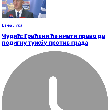
Бања Лука
Чудић: Грађани ће имати право да
подигну тужбу против града