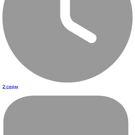
2 седм