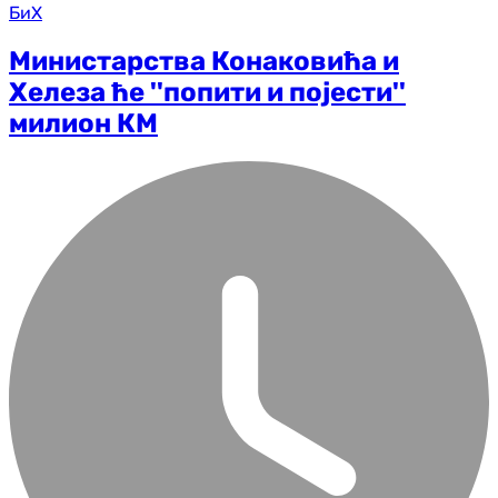
БиХ
Министарства Конаковића и
Хелеза ће ''попити и појести''
милион КМ