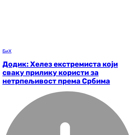
БиХ
Додик: Хелез екстремиста који
сваку прилику користи за
нетрпељивост према Србима