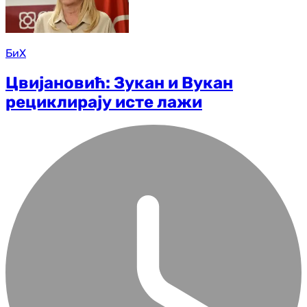
БиХ
Цвијановић: Зукан и Вукан
рециклирају исте лажи