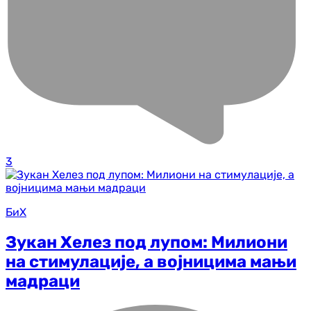
3
БиХ
Зукан Хелез под лупом: Милиони
на стимулације, а војницима мањи
мадраци