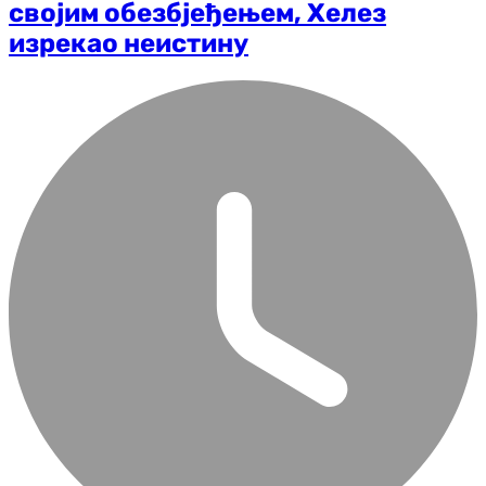
својим обезбjеђењем, Хелез
изрекао неистину