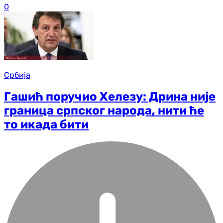
0
Србија
Гашић поручио Хелезу: Дрина није
граница српског народа, нити ће
то икада бити