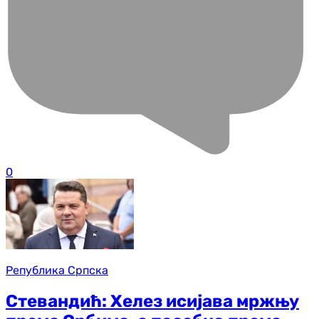
0
Република Српска
Стевандић: Хелез исијава мржњу