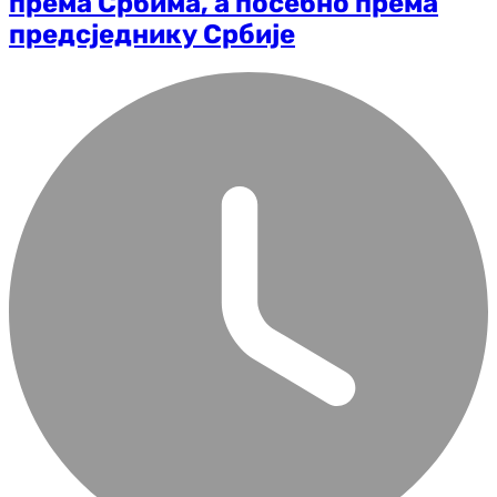
према Србима, а посебно према
предсједнику Србије