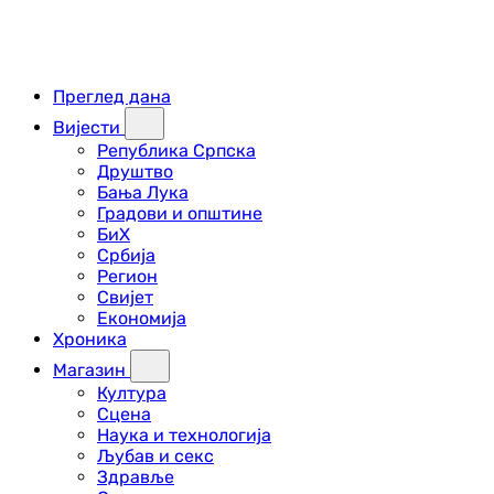
Преглед дана
Вијести
Република Српска
Друштво
Бања Лука
Градови и општине
БиХ
Србија
Регион
Свијет
Економија
Хроника
Магазин
Култура
Сцена
Наука и технологија
Љубав и секс
Здравље