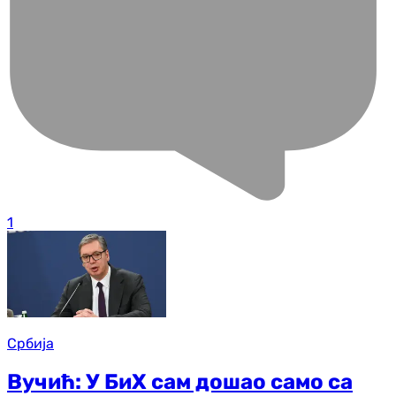
1
Србија
Вучић: У БиХ сам дошао само са