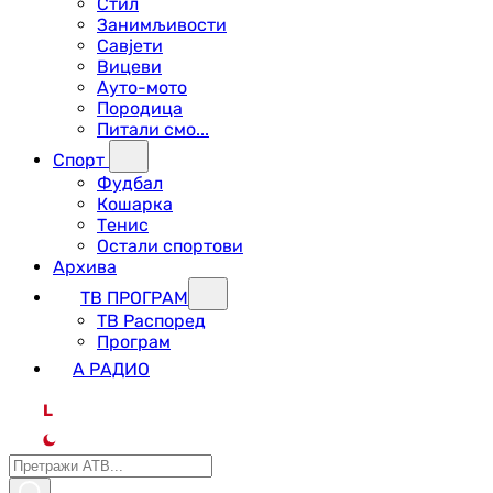
Стил
Занимљивости
Савјети
Вицеви
Ауто-мото
Породица
Питали смо...
Спорт
Фудбал
Кошарка
Тенис
Остали спортови
Архива
ТВ ПРОГРАМ
ТВ Распоред
Програм
А РАДИО
L