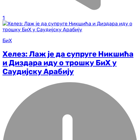
1
БиХ
Хелез: Лаж је да супруге Никшића
и Диздара иду о трошку БиХ у
Саудијску Арабију