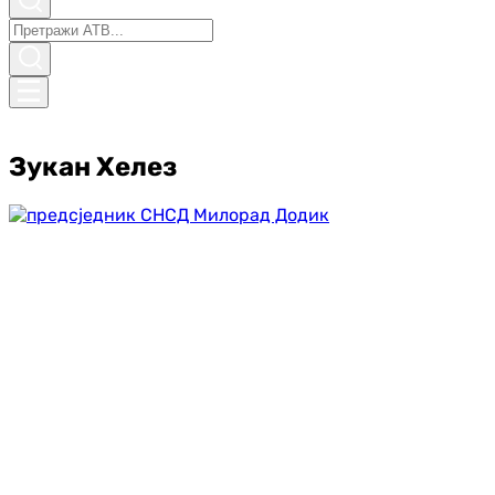
Зукан Хелез