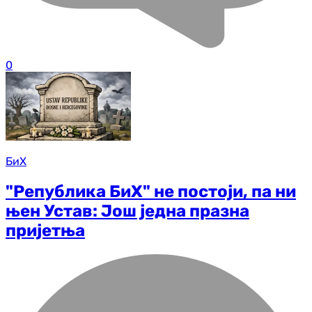
0
БиХ
"Република БиХ" не постоји, па ни
њен Устав: Још једна празна
пријетња