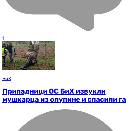
1
БиХ
Припадници ОС БиХ извукли
мушкарца из олупине и спасили га