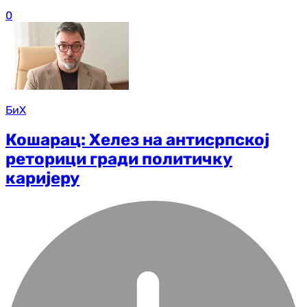
0
БиХ
Кошарац: Хелез на антисрпској
реторици гради политичку
каријеру