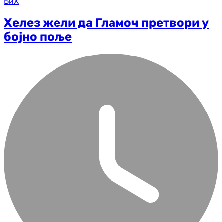
БиХ
Хелез жели да Гламоч претвори у
бојно поље