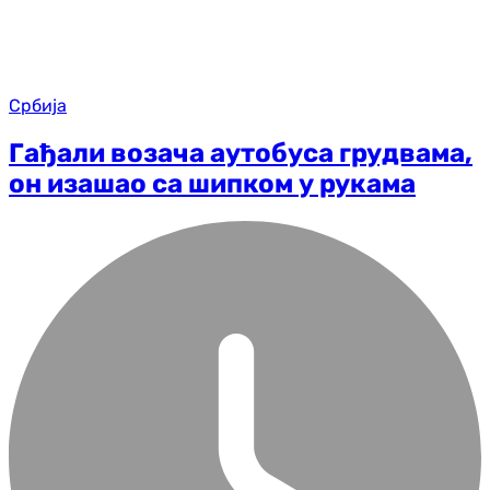
Србија
Гађали возача аутобуса грудвама,
он изашао са шипком у рукама