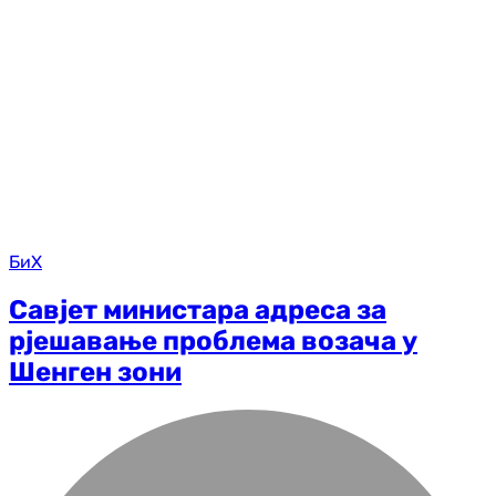
БиХ
Савјет министара адреса за
рјешавање проблема возача у
Шенген зони