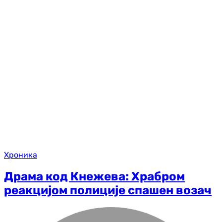
Хроника
Драма код Кнежева: Храбром
реакцијом полиције спашен возач