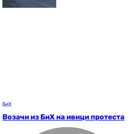
БиХ
Возачи из БиХ на ивици протеста