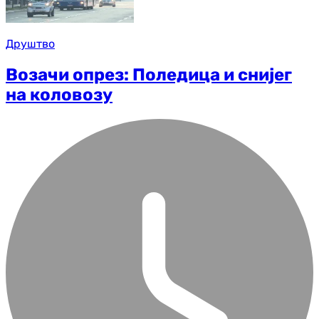
Друштво
Возачи опрез: Поледица и снијег
на коловозу