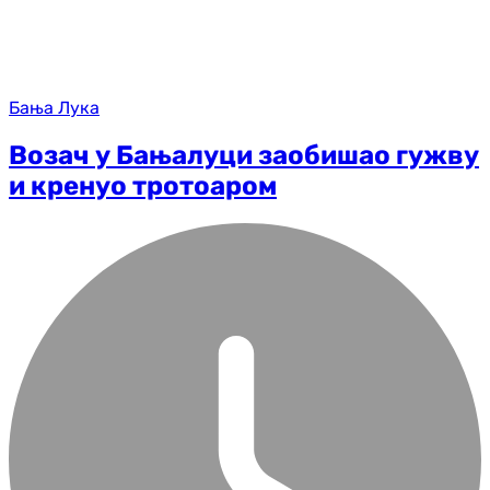
Бања Лука
Возач у Бањалуци заобишао гужву
и кренуо тротоаром