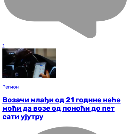
1
Регион
Возачи млађи од 21 године неће
моћи да возе од поноћи до пет
сати ујутру