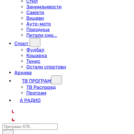
Стил
Занимљивости
Савјети
Вицеви
Ауто-мото
Породица
Питали смо...
Спорт
Фудбал
Кошарка
Тенис
Остали спортови
Архива
ТВ ПРОГРАМ
ТВ Распоред
Програм
А РАДИО
L