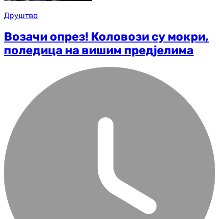
Друштво
Возачи опрез! Коловози су мокри,
поледица на вишим предјелима