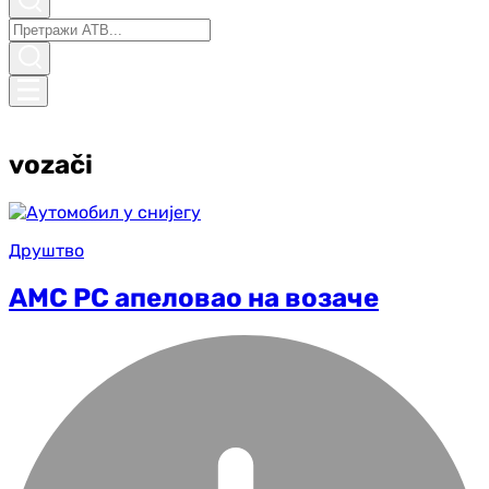
vozači
Друштво
АМС РС апеловао на возаче