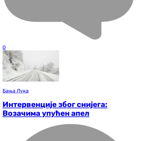
0
Бања Лука
Интервенције због снијега:
Возачима упућен апел