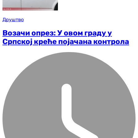
Друштво
Возачи опрез: У овом граду у
Српској креће појачана контрола