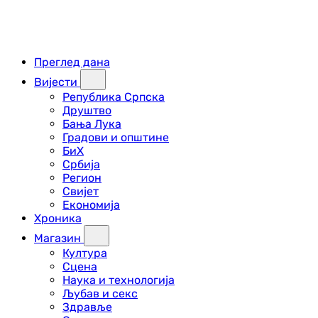
Преглед дана
Вијести
Република Српска
Друштво
Бања Лука
Градови и општине
БиХ
Србија
Регион
Свијет
Економија
Хроника
Магазин
Култура
Сцена
Наука и технологија
Љубав и секс
Здравље